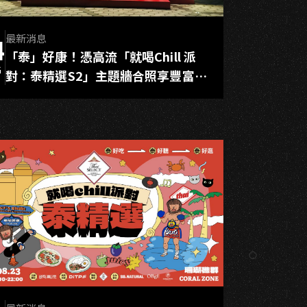
O
最新消息
4
「泰」好康！憑高流「就喝Chill 派
G
對：泰精選S2」主題牆合照享豐富回
饋！ 串聯3大韓國美妝品牌、高雄5大
百貨 解鎖跨界優惠