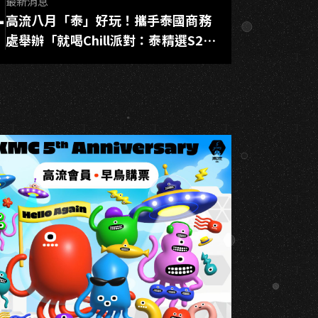
最新消息
1
高流八月「泰」好玩！攜手泰國商務
L
處舉辦「就喝Chill派對：泰精選S2」
泰精選主題市集、14組台泰藝人卡
司、全新水上活動來襲