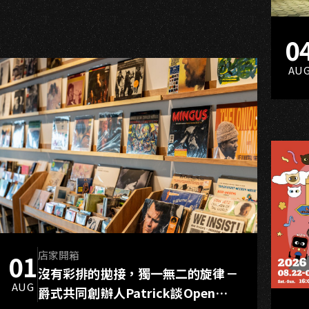
A
0
AU
店家開箱
01
沒有彩排的拋接，獨一無二的旋律－
AUG
爵式共同創辦人Patrick談Open