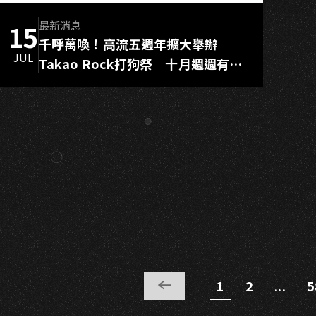
最新消息
15
千呼萬喚！高流五週年擴大舉辦
JUL
Takao Rock打狗祭 十月週週有演
出！免費舞台、主題市集回饋全民
PREVIOUS
1
2
...
5