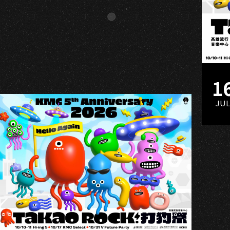
IU
1
JU