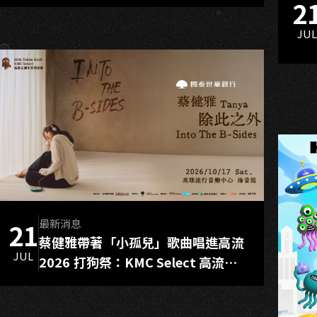
Jam如何陪伴高雄爵士成長
2
JU
最新消息
21
蔡健雅帶著「小孤兒」歌曲唱進高流
JUL
2026 打狗祭：KMC Select 高流五
週年系列活動 門票8月3日11點11分
全面啟售