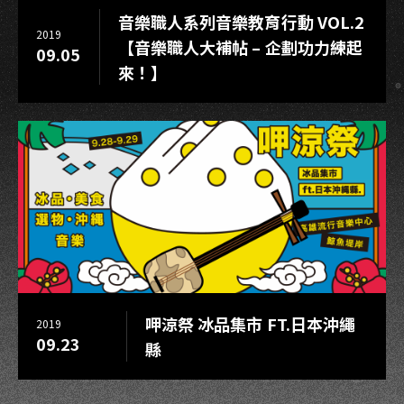
音樂職人系列音樂教育行動 VOL.2
石
2019
舞
【音樂職人大補帖 – 企劃功力練起
09.05
台
來！】
母
親
節
獻
唱
感
動
落
淚
呷涼祭 冰品集市 FT.日本沖繩
2019
09.23
縣