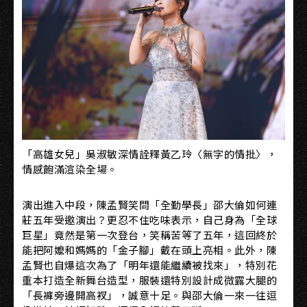
「高雄女兒」吳淑敏深情詮釋黃乙玲〈無字的情批〉，
情感飽滿渲染全場。
演出進入中段，陳孟賢笑問「全勤學長」邵大倫如何連
莊五年受邀演出？更忍不住吃味表示，自己身為「全球
巨星」竟然是第一次登台，笑稱苦等了五年，這回終於
能把阿嬤和媽媽的「金子腳」戴在頭上亮相。此外，陳
孟賢也自爆這次為了「明年還能繼續被找來」，特別花
重本打造全新舞台造型，服裝還特別設計成微露大腿的
「長褲旁邊開高衩」，誠意十足。與邵大倫一來一往逗