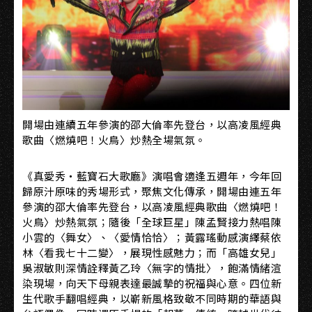
開場由連續五年參演的邵大倫率先登台，以高凌風經典
歌曲〈燃燒吧！火鳥〉炒熱全場氣氛。
《真愛秀・藍寶石大歌廳》演唱會適逢五週年，今年回
歸原汁原味的秀場形式，聚焦文化傳承，開場由連五年
參演的邵大倫率先登台，以高凌風經典歌曲〈燃燒吧！
火鳥〉炒熱氣氛；隨後「全球巨星」陳孟賢接力熱唱陳
小雲的〈舞女〉、〈愛情恰恰〉；黃露瑤動感演繹蔡依
林〈看我七十二變〉，展現性感魅力；而「高雄女兒」
吳淑敏則深情詮釋黃乙玲〈無字的情批〉，飽滿情緒渲
染現場，向天下母親表達最誠摯的祝福與心意。四位新
生代歌手翻唱經典，以嶄新風格致敬不同時期的華語與