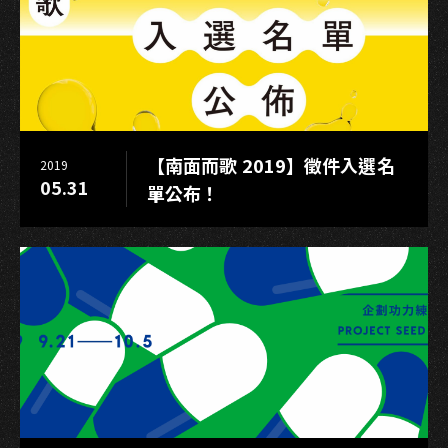
港》
打
造
近
三
米
【南面而歌 2019】徵件入選名
2019
高
05.31
單公布！
船
頭
場
景
王
瑞
霞
首
登
藍
寶