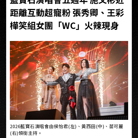
距離互動超寵粉 張秀卿、王彩
樺笑組女團「WC」火辣現身
2026藍寶石演唱會由侯怡君(左)、黃西田(中)、苗可麗
(右)
領銜主持。