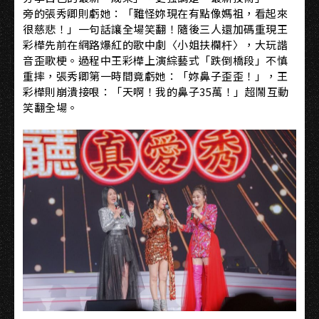
旁的張秀卿則虧她：「難怪妳現在有點像媽祖，看起來
很慈悲！」一句話讓全場笑翻！隨後三人還加碼重現王
彩樺先前在網路爆紅的歌中劇〈小姐扶欄杆〉，大玩諧
音歪歌梗。過程中王彩樺上演綜藝式「跌倒橋段」不慎
重摔，張秀卿第一時間竟虧她：「妳鼻子歪歪！」，王
彩樺則崩潰接哏：「天啊！我的鼻子35萬！」超鬧互動
笑翻全場。