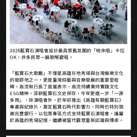
2026藍寶石演唱會設計最具懷舊氛圍的「咱來唱」卡拉
OK，許多民眾一展歌喉歡唱。
「藍寶石大歌廳」不僅是高雄在地秀場與台灣娛樂文化
的發跡地之一，更是臺灣綜藝與音樂發展的重要里程
碑。高流執行長丁度嵐表示，高流持續秉持實踐文化
ESG精神，深耕藍寶石文史保存，今年更進一步「一源
多用」，除演唱會外，於年初推出《高雄有顆藍寶石》
專書與紀錄片，奠定藍寶石時代影響力，同時也特別致
謝兆豐銀行，以包票專區方式支持藍寶石演唱會，讓屬
於高雄的秀場記憶，繼續被當代觀眾重新認識與傳承。