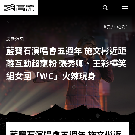
首頁
/
中心公告
最新消息
藍寶石演唱會五週年 施文彬近距
離互動超寵粉 張秀卿、王彩樺笑
組女團「WC」火辣現身
藍寶石演唱會五週年 施文彬近