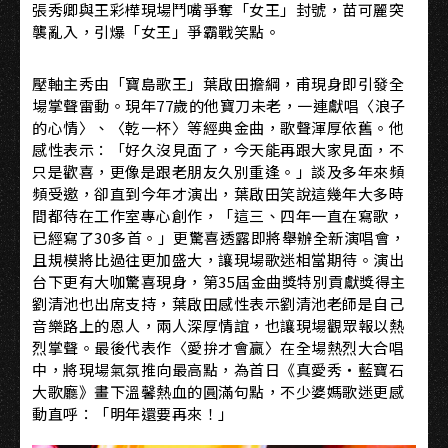
張秀卿與王彩樺現場鬥嘴爭奪「女王」封號，苗可麗突
襲亂入，引爆「女王」爭霸戰笑點。
壓軸主秀由「寶島歌王」葉啟田擔綱，甫現身即引發全
場掌聲雷動。現年77歲的他寶刀未老，一連獻唱〈浪子
的心情〉、〈乾一杯〉等經典金曲，歌聲渾厚依舊。他
感性表示：「好久沒見面了，今天能再跟大家見面，不
只是歡喜，更像是跟老朋友久別重逢。」談及多年來頻
頻受邀，卻直到今年才演出，葉啟田笑說這幾年大多時
間都待在工作室專心創作，「這三、四年一直在寫歌，
已經寫了30多首。」更驚喜透露即將舉辦全新演唱會，
且規模將比過往更加盛大，讓現場歌迷相當期待。演出
台下更有大咖驚喜現身，第35屆金曲獎特別貢獻獎得主
劉清池也出席支持，葉啟田感性表示劉清池老師是自己
音樂路上的恩人，兩人深厚情誼，也讓現場觀眾報以熱
烈掌聲。最後代表作〈愛拚才會贏〉在全場熱烈大合唱
中，將現場氣氛推向最高點，為首日《真愛秀・藍寶石
大歌廳》畫下溫馨熱血的圓滿句點，不少婆媽歌迷更感
動直呼：「明年還要再來！」