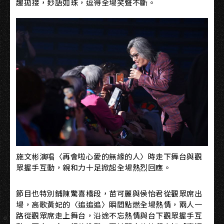
趣拋接，妙語如珠，逗得全場笑聲不斷。
施文彬演唱〈再會啦心愛的無緣的人〉時走下舞台與觀
眾握手互動，親和力十足掀起全場熱烈回應。
節目也特別鋪陳驚喜橋段，苗可麗與侯怡君從觀眾席出
場，高歌黃妃的〈追追追〉瞬間點燃全場熱情，兩人一
路從觀眾席走上舞台，沿途不忘熱情與台下觀眾握手互