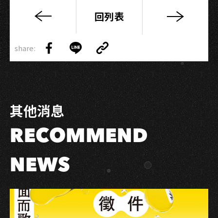
回列表
藍
寶
Copy
石
share:
Link
Share
Share
Copy
演
on
on
Link
唱
Facebook
LINE
會
重
其他消息
現
秀
RECOMMEND
場
說
唱
NEWS
短
劇
《大
船
入