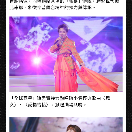
台語偶像，同時還原秀場的「報幕」傳統，跨越世代彼
此串聯，象徵今昔舞台精神的接力與傳承。
「全球巨星」陳孟賢接力熱唱陳小雲經典歌曲〈舞
女〉、〈愛情恰恰〉，掀起滿場共鳴。