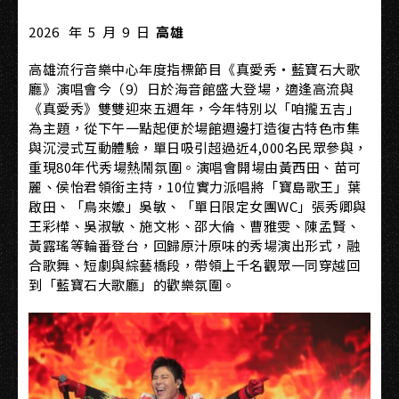
2026 年 5 月 9 日
高雄
高雄流行音樂中心年度指標節目《真愛秀・藍寶石大歌
廳》演唱會今（9）日於海音館盛大登場，適逢高流與
《真愛秀》雙雙迎來五週年，今年特別以「咱攏五吉」
為主題，從下午一點起便於場館週邊打造復古特色市集
與沉浸式互動體驗，單日吸引超過近4,000名民眾參與，
重現80年代秀場熱鬧氛圍。演唱會開場由黃西田、苗可
麗、侯怡君領銜主持，10位實力派唱將「寶島歌王」葉
啟田、「鳥來嬤」吳敏、「單日限定女團WC」張秀卿與
王彩樺、吳淑敏、施文彬、邵大倫、曹雅雯、陳孟賢、
黃露瑤等輪番登台，回歸原汁原味的秀場演出形式，融
合歌舞、短劇與綜藝橋段，帶領上千名觀眾一同穿越回
到「藍寶石大歌廳」的歡樂氛圍。