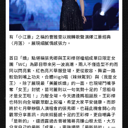
有「小江蕙」之稱的曹雅雯以婉轉歌聲演繹江蕙經典
〈月落〉，展現細膩情感張力。
首日「嬌」點堪稱張秀卿與王彩樺搭檔組成單日限定女
團「ＷC」為節目帶來另一波高潮，兩人不僅造型不約而
同以閃亮紫、紅色亮片華服登場，更從妝容、舞姿一路
較勁到嘴上功夫，合體High唱〈辣妹駕到〉與〈我是女
王〉，除了展現最「美麗妖嬌」的一面，也現場鬥嘴爭
奪「女王」封號，苗可麗則以一句氣勢十足的「恁祖母
才是女王啦！」力壓全場。今天適逢媽祖誕辰，王彩樺
也特別向全場觀眾獻上祝福，希望大家平安健康。而即
將於七月舉辦個人演唱會的張秀卿，也藉此機會開心向
觀眾分享喜訊。向來綜藝感十足的王彩樺，更自嘲鼻子
「是新的」，還透露過去曾被豬哥亮嫌山根太低，大方
分享自己的最新「成果」，更強調是「最新技術」。一