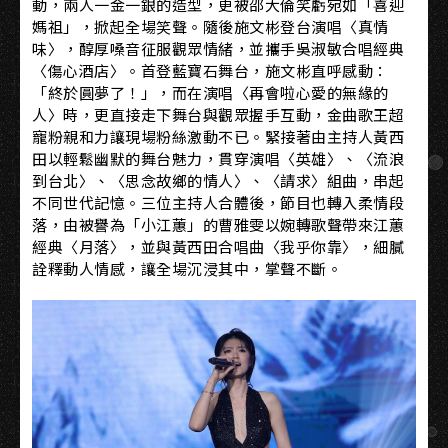
動，兩人一金一銀的造型，更被邵大倫笑虧宛如「喜迎
媽祖」，掀起全場笑聲。隨後施文彬登台演唱〈真情
味〉，醇厚嗓音征服觀眾情緒，並攜手吳淑敏合唱經典
〈傷心酒店〉。首登藍寶石舞台，施文彬直呼感動：
「終於圓夢了！」，而在演唱〈再會啦心愛的無緣的
人〉時，更直接走下舞台與觀眾握手互動，金曲歌王超
寵粉親和力讓現場粉絲激動不已。緊接著由主持人黃西
田以輕鬆幽默的舞台魅力，貫穿演唱〈英雄〉、〈流浪
到台北〉、〈思念故鄉的情人〉、〈請求〉組曲，串起
不同世代記憶。三位主持人合體後，節目也轉入柔情段
落，由被譽為「小江蕙」的曹雅雯以婉轉歌聲帶來江蕙
經典〈月落〉，並與黃西田合唱曲〈我乎你靠〉，細膩
詮釋動人情感，讓全場沉浸其中，掌聲不斷。