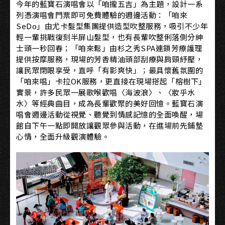
今年的藍寶石演唱會以「咱攏五吉」為主題，設計一系
列憑演唱會門票即可免費體驗的週邊活動：「咱來
SeDo」由
尤卡髮型集團
提供造型吹整服務，吸引不少年
輕一輩挑戰復刻半屏山髮型，也有長輩吹整俐落側分紳
士頭一秒回春；「咱來鬆」由
杉之秀SPA連鎖芳療護理
提供
按摩服務，現場的芳香精油頭部刮療與肩頸紓壓，
讓民眾閉眼享受，直呼「有影爽快」；最具懷舊氛圍的
「咱來唱」卡拉OK服務，更直接在現場搭起「榕樹下」
實景，許多民眾一展歌喉歡唱〈海波浪〉、〈妝乎水
水〉等經典曲目，成為長輩歡聚的美好回憶。藍寶石演
唱會週邊活動從視覺、聽覺到情感記憶的全面喚醒，場
館自下午一點即開放讓觀眾參與活動，在進場前先鋪墊
心情，全面升級觀演體驗。