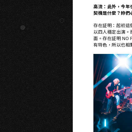
高流：此外，今年
契機是什麼？妳們
存在証明：起初這
以四人穩定出演。
面。存在証明 NO 
有特色，所以也相