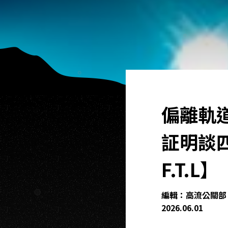
偏離軌
証明談
F.T.L】
編輯：高流公關部 楊
2026.06.01