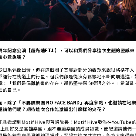
S
年紀念公演【超光速F.T.L】，可以和我們分享這次主題的靈感來
核心意象嗎？
從日系偶像出發，但在這個圈子其實對部分的觀眾來說很格格不入
乖運行在軌道上的行星。但我們卻是從沒有鬆懈地不斷向前邁進，
說：「我們是偏離軌道的存在，卻仍堅持衝向極限之外。」希望能
去的自己。
，除了「不要臉樂團 NO FACE BAND」再度參戰，也邀請在地
邀請他們呢？期待這次合作能激盪出什麼樣的火花？
請到Motif Hive與普通隊長！Motif Hive發佈在YouTube
加上剛好又是高雄樂團，跟不要臉樂團的成員認識，便想邀請他們
更是能夠帶來最真誠的現場感，希望在這次共演中，能為大家帶來