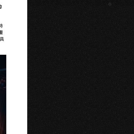
的
時
畫
常具