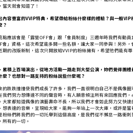
，當天就會知道了！
內容豐富的VVIP特典，希望帶給粉絲什麼樣的體驗？與一般VIP
麼？
亮點應該會是「露營OFF會」跟「會員制度」三週年時我們有動員1
FF會」資格，這次希望能多開一些名額，讓大家一同參與！另外，
近期的改版新制，這次只開放給VVIP的粉絲擁有，希望他們能有尊
、累積上百場演出，從地方活動一路走到大型公演，妳們覺得團體
什麼？也想對一路支持的粉絲說些什麼呢？
來的跌跌撞撞使我們成長了許多，我們一直很明白自己不是偶像圈
在我們努力想傳達不同的聲音時，有人願意傾注所有來回應我們，
。大家都知道偶像的演藝壽命不長，所以我們才會如此努力又快速
、想表達的音樂，呈現給大家。能夠一年站上一次大庫，或許是當
是粉絲們將我們的一切托舉到這個高度，是我們從不懈怠一路衝刺
，所有的一切。