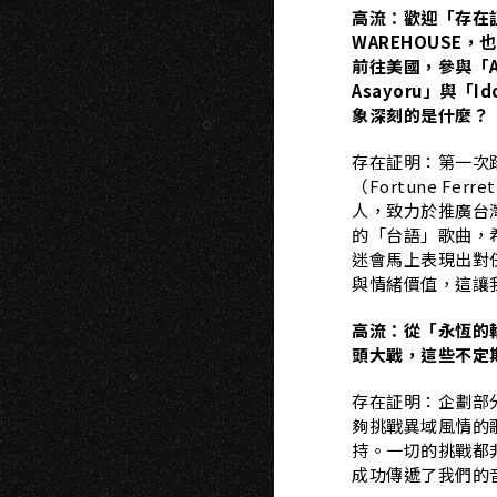
A
高流：歡迎「存在証明 
WAREHOUSE
前往美國，參與「Asayo
Asayoru」與「Id
象深刻的是什麼？
存在証明：第一次
（Fortune Fe
人，致力於推廣台
的「台語」歌曲，
迷會馬上表現出對
與情緒價值，這讓
高流：從「永恆的
頭大戰，這些不定
存在証明：企劃部
夠挑戰異域風情的
持。一切的挑戰都
成功傳遞了我們的