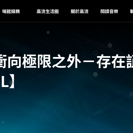
S
ｚ
場館服務
高流生活圈
關於高流
閱讀音樂
衝向極限之外－存在
.L】