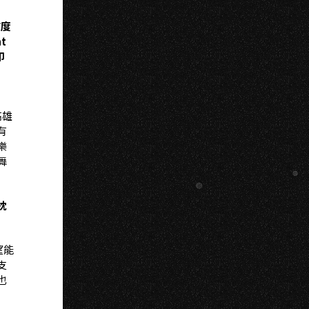
H
首度
t
印
高雄
有
樂
舞
枕
望能
支
也