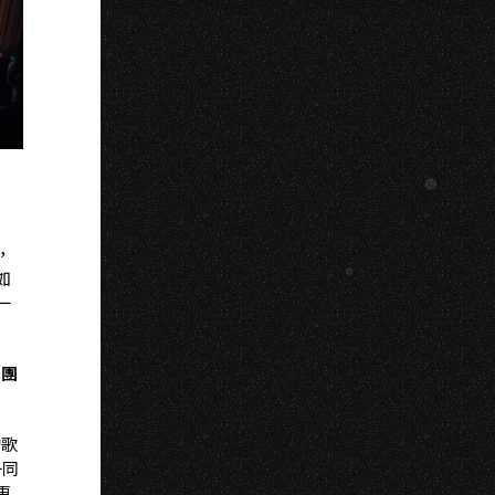
I
，
如
一
樂團
的歌
一同
更