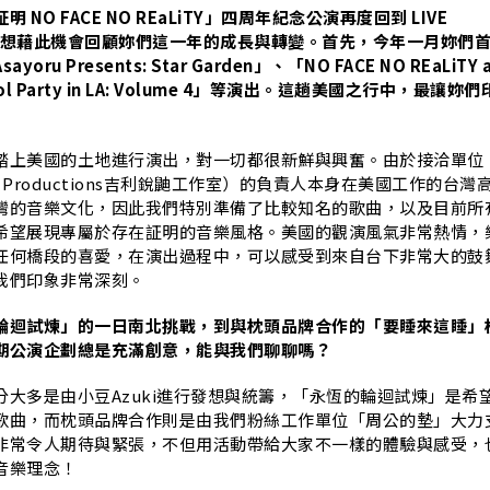
O
NO FACE NO REaLiTY」四周年紀念公演再度回到 LIVE
，也想藉此機會回顧妳們這一年的成長與轉變。首先，今年一月妳們
ru Presents: Star Garden」、「NO FACE NO REaLiTY a
ol Party in LA: Volume 4」等演出。這趟美國之行中，最讓妳們
踏上美國的土地進行演出，對一切都很新鮮與興奮。由於接洽單位
rret Productions吉利銳鼬工作室）的負責人本身在美國工作的台灣
灣的音樂文化，因此我們特別準備了比較知名的歌曲，以及目前所
希望展現專屬於存在証明的音樂風格。美國的觀演風氣非常熱情，
任何橋段的喜愛，在演出過程中，可以感受到來自台下非常大的鼓
我們印象非常深刻。
輪迴試煉」的一日南北挑戰，到與枕頭品牌合作的「要睡來這睡」
期公演企劃總是充滿創意，能與我們聊聊嗎？
分大多是由小豆Azuki進行發想與統籌，「永恆的輪迴試煉」是希
歌曲，而枕頭品牌合作則是由我們粉絲工作單位「周公的墊」大力
非常令人期待與緊張，不但用活動帶給大家不一樣的體驗與感受，
音樂理念！