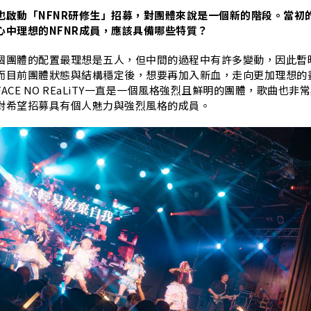
也啟動「NFNR研修生」招募，對團體來說是一個新的階段。當初
心中理想的NFNR成員，應該具備哪些特質？
個團體的配置最理想是五人，但中間的過程中有許多變動，因此暫
而目前團體狀態與結構穩定後，想要再加入新血，走向更加理想的
FACE NO REaLiTY一直是一個風格強烈且鮮明的團體，歌曲也非
對希望招募具有個人魅力與強烈風格的成員。