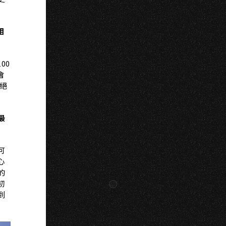
相
00
會
絕
最
可
心
的
初
到