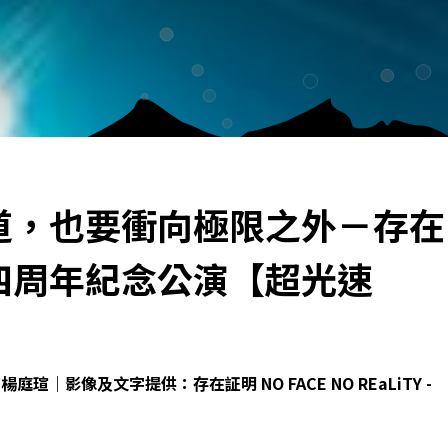
道，也要衝向極限之外－存在
四周年紀念公演【超光速
庭瑄｜影像及文字提供：存在証明 NO FACE NO REaLiTY -