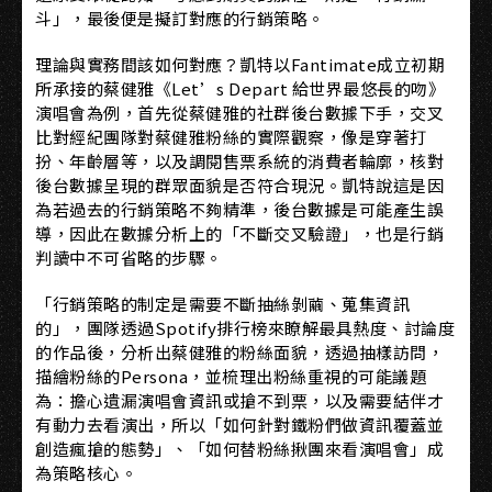
斗」，最後便是擬訂對應的行銷策略。
理論與實務間該如何對應？凱特以Fantimate成立初期
所承接的蔡健雅《Let’s Depart 給世界最悠長的吻》
演唱會為例，首先從蔡健雅的社群後台數據下手，交叉
比對經紀團隊對蔡健雅粉絲的實際觀察，像是穿著打
扮、年齡層等，以及調閱售票系統的消費者輪廓，核對
後台數據呈現的群眾面貌是否符合現況。凱特說這是因
為若過去的行銷策略不夠精準，後台數據是可能產生誤
導，因此在數據分析上的「不斷交叉驗證」，也是行銷
判讀中不可省略的步驟。
「行銷策略的制定是需要不斷抽絲剝繭、蒐集資訊
的」，團隊透過Spotify排行榜來瞭解最具熱度、討論度
的作品後，分析出蔡健雅的粉絲面貌，透過抽樣訪問，
描繪粉絲的Persona，並梳理出粉絲重視的可能議題
為：擔心遺漏演唱會資訊或搶不到票，以及需要結伴才
有動力去看演出，所以「如何針對鐵粉們做資訊覆蓋並
創造瘋搶的態勢」、「如何替粉絲揪團來看演唱會」成
為策略核心。