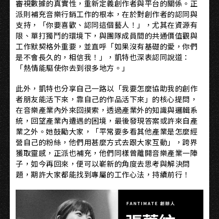
審視數據的真實性，重新定義創作者與平台的關係。正
派則補充音樂行銷工作的根本，在於對創作者的認同與
支持，「你要喜歡、認同這個藝人！」，尤其在資源有
限、單打獨鬥的環境下，與團隊成員間的共通價值觀與
工作默契格外重要，並直呼「如果沒有基礎的愛，你們
是不會長久的，相信我！」，凱特也深表認同說道：
「熱情能驅使你去到很多地方。」
此外，凱特也分享自己一路以「我要怎麼協助我的創作
者朋友能活下來，靠自己的作品活下來」的核心提問，
在音樂產業內外來回摸索，透過產業外的知識與邏輯系
統，回望產業內遭遇的困境，最後發現答案或許來自產
業之外。她鼓勵大家，「平常要多看其他產業是怎麼經
營自己的粉絲，他們用甚麼方式去跟大家互動」，跨界
獲取靈感，正派也補充，他們同樣曾離開音樂產業一陣
子，如今再回來，便可以嶄新的角度去思考與解決問
題，期許大家都能找到專屬的工作心法，持續前行！