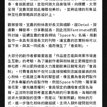
事、會說甚麼話，並如何放大自身強項，向媒體、大眾
呈現「宜農就是如此複雜但美妙」，並將這樣的形象延
伸至社群策略與訊息設計上。
觀察發現，宜農的粉絲喜好長文與細節，越Detail，按
讚數、轉發率、分享數越高，因此找到Fantimate的凱
特討論，延續宜農的會員網站「Space N」名稱，規劃
製作一本具有深度長文的刊物，讓宜農的忠實粉絲可以
留下來，與其一同成長，進而催生了「會員制」。
大部分的創作者都需要直面「作品是否能與商業市場產
生互動」的考驗，為了讓創作者與粉絲建立更親密的音
樂社群，所以凱特總是大力推動歐美日韓常見的「會員
制」。付費會員制不但可以直接接觸到忠誠度最高的核
心粉絲，也能建立專有的緊密感，像宜農為會員們製作
了許多專屬的內容製作物，例如Space N刊物、獨家幕
後花絮、優先購票權利、會員限定的講唱會或簽名海
報。正派特別提到考量宜農內斂的行事風格，海報的贈
送非大張旗鼓的宣傳，而是以「默默照顧」粉絲的方
式，進一步強化粉絲的連結感。主持人額外提問如何思