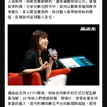
人張凱特，與鄭宜農創辦的「邊走邊聽有限公司」營運
長李昀儒，分享在數位時代中，如何以數據思維因應市
場變化，並以鄭宜農為例，探討藝人能帶給粉絲的價
值，反推如何呈現藝人定位。
講座由主持人FIFI開場，粉絲支持歌手的方式已發生顯
著改變：20 年前人們透過剪報、買唱片、排簽名會支持
喜愛的藝人，如今則轉向數位平台的點閱與追蹤。凱特