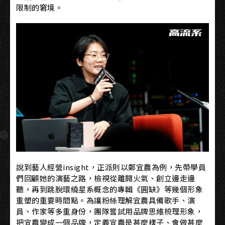
限制的窘境。
說到藝人經營insight，正派則以鄭宜農為例，先帶學員
們回顧她的演藝之路，檢視從離開火氣、創立邊走邊
聽，再到跳脫環繞星系概念的專輯《圓缺》等幾個形象
重塑的重要時間點。為讓粉絲理解宜農具備歌手、演
員、作家等多重身份，團隊嘗試用品牌思維梳理形象，
把宜農變成一個品牌，定義宜農是甚麼樣子、會做甚麼