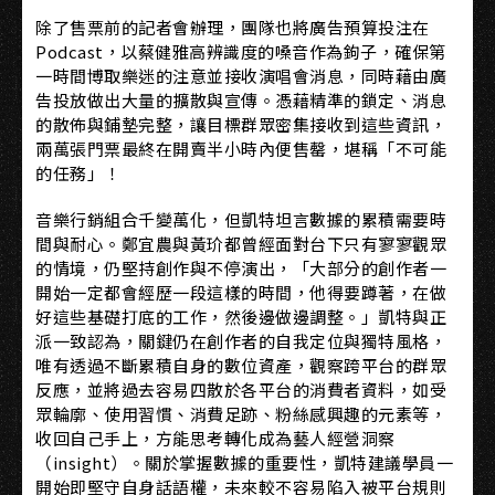
除了售票前的記者會辦理，團隊也將廣告預算投注在
Podcast，以蔡健雅高辨識度的嗓音作為鉤子，確保第
一時間博取樂迷的注意並接收演唱會消息，同時藉由廣
告投放做出大量的擴散與宣傳。憑藉精準的鎖定、消息
的散佈與鋪墊完整，讓目標群眾密集接收到這些資訊，
兩萬張門票最終在開賣半小時內便售罄，堪稱「不可能
的任務」！
音樂行銷組合千變萬化，但凱特坦言數據的累積需要時
間與耐心。鄭宜農與黃玠都曾經面對台下只有寥寥觀眾
的情境，仍堅持創作與不停演出，「大部分的創作者一
開始一定都會經歷一段這樣的時間，他得要蹲著，在做
好這些基礎打底的工作，然後邊做邊調整。」凱特與正
派一致認為，關鍵仍在創作者的自我定位與獨特風格，
唯有透過不斷累積自身的數位資產，觀察跨平台的群眾
反應，並將過去容易四散於各平台的消費者資料，如受
眾輪廓、使用習慣、消費足跡、粉絲感興趣的元素等，
收回自己手上，方能思考轉化成為藝人經營洞察
（insight）。關於掌握數據的重要性，凱特建議學員一
開始即堅守自身話語權，未來較不容易陷入被平台規則