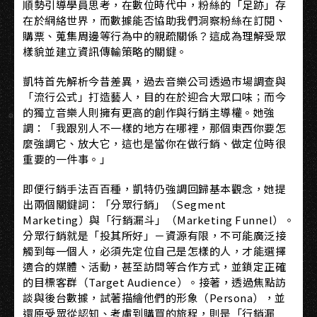
順勢引導學員思考，在數位時代中，粉絲的「足跡」存
在於網絡世界，而數據能否協助我們洞察粉絲在訂閱、
購票、蒐集周邊等行為中的親疏關係？這成為理解受眾
樣貌並建立資訊傳輸策略的關鍵。
凱特首先解析今昔差異，過去音樂公司透過市場調查與
「流行公式」打造藝人，目的在於迎合大眾口味；而今
的獨立音樂人則擁有更高的創作與行銷主導權。她強
調：「我跟別人不一樣的地方在哪裡，那個東西你要怎
麼強調它、放大它，這也是當你在做行銷、做定位時很
重要的一件事。」
即便行銷手法百百種，凱特仍強調回歸基本觀念，她提
出兩個關鍵詞：「分眾行銷」（Segment
Marketing）與「行銷漏斗」（Marketing Funnel）。
分眾行銷就是「投其所好」－資源有限，不可能廣泛接
觸到每一個人，必須先定位自己是怎樣的人，才能選擇
適合的媒體、活動，甚至訪問等合作方式，並鎖定正確
的目標客群（Target Audience）。接著，透過焦點訪
談與後台數據，試著描繪他們的形象（Persona），並
還原受眾從認知、考慮到購買的旅程，則是「行銷漏