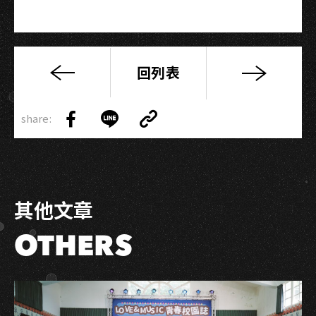
回列表
金
趴
Copy
後
share:
Link
Share
Share
Copy
的
on
on
Link
相
Facebook
LINE
逢
—
其他文章
狂
歡
OTHERS
之
後，
深
藏
心