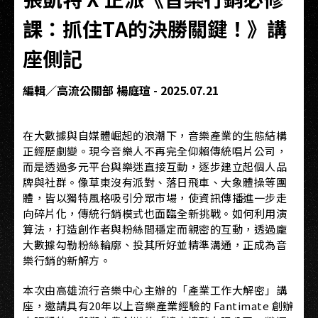
課：抓住TA的決勝關鍵！》講
座側記
編輯／高流公關部 楊庭瑄 - 2025.07.21
在大數據與自媒體崛起的浪潮下，音樂產業的生態結構
正經歷劇變。現今音樂人不再完全仰賴傳統唱片公司，
而是透過多元平台與樂迷直接互動，逐步建立起個人品
牌與社群。像草東沒有派對、落日飛車、大象體操等團
體，皆以獨特風格吸引分眾市場，使資訊傳播進一步走
向碎片化，傳統行銷模式也面臨全新挑戰。如何利用演
算法，打造創作者與粉絲間穩定而親密的互動，透過龐
大數據勾勒粉絲輪廓、投其所好並精準溝通，正成為音
樂行銷的新解方。
本次由高雄流行音樂中心主辦的「產業工作大解密」講
座，邀請具有20年以上音樂產業經驗的 Fantimate 創辦