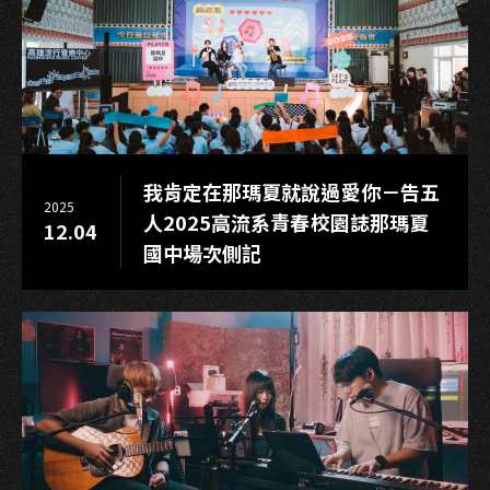
中
的
青
春
模
樣
竟
我肯定在那瑪夏就說過愛你－告五
悄
2025
人2025高流系青春校園誌那瑪夏
12.04
然
國中場次側記
而
至