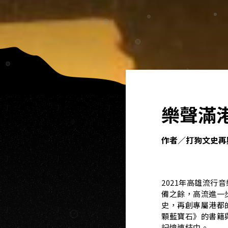
樂聲滿
作者／打狗文史再興會
2021年高雄流
備之餘，高流進一
史，再創專屬港都
顆藍寶石》的書籍
記憶連結中。