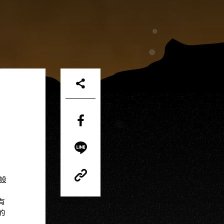
Share
on
Facebook
Share
on
LINE
設
Copy
Link
Copy
有
Link
的