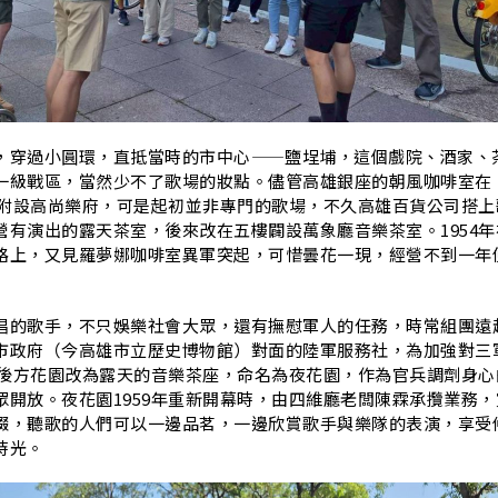
，穿過小圓環，直抵當時的市中心——鹽埕埔，這個戲院、酒家、
一級戰區，當然少不了歌場的妝點。儘管高雄銀座的朝風咖啡室在
，就附設高尚樂府，可是起初並非專門的歌場，不久高雄百貨公司搭上
營有演出的露天茶室，後來改在五樓闢設萬象廳音樂茶室。1954年
路上，又見羅夢娜咖啡室異軍突起，可惜曇花一現，經營不到一年
唱的歌手，不只娛樂社會大眾，還有撫慰軍人的任務，時常組團遠
市政府（今高雄市立歷史博物館）對面的陸軍服務社，為加強對三
年將後方花園改為露天的音樂茶座，命名為夜花園，作為官兵調劑身心
眾開放。夜花園1959年重新開幕時，由四維廳老闆陳霖承攬業務，
綴，聽歌的人們可以一邊品茗，一邊欣賞歌手與樂隊的表演，享受
時光。