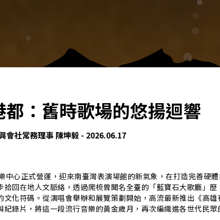
港都：舊時歌場的悠揚迴響
社常務理事 陳坤毅 - 2026.06.17
行音樂中心正式營運，迎來南臺灣表演場館的新氣象，在打造完善硬體
步拾回在地人文脈絡，透過爬梳曾聞名全臺的「藍寶石大歌廳」歷
的文化符碼。從演唱會舉辦和展覽策劃開始，高流最新推出《高雄
與紀錄片，將這一段流行音樂的黃金歲月，再次編織進各世代民眾