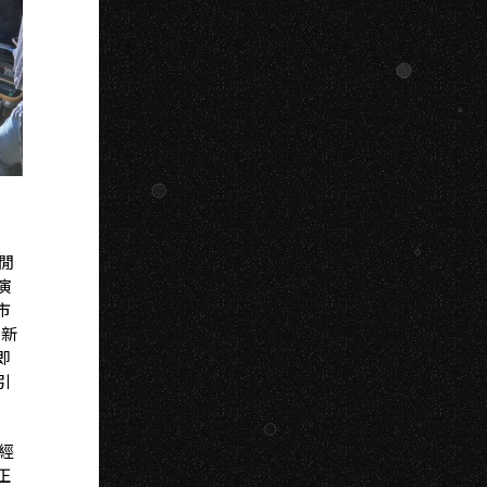
G
閒
演
市
年新
即
引
經
正