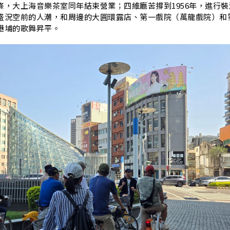
條，大上海音樂茶室同年結束營業；四維廳苦撐到1956年，進行裝
盛況空前的人潮，和周邊的大圓環露店、第一戲院（萬龍戲院）和
港埔的歌舞昇平。