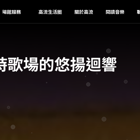
K
ｚ
場館服務
高流生活圈
關於高流
閱讀音樂
時歌場的悠揚迴響