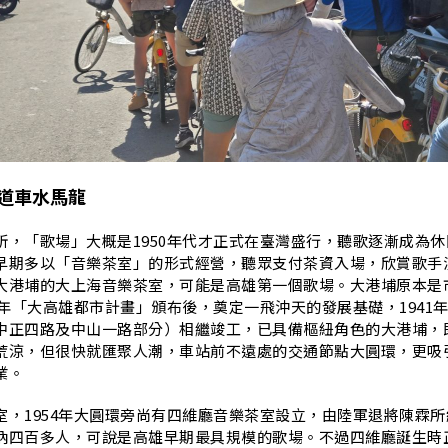
N
道車水馬龍
所，「歌場」大概是1950年代才正式在臺灣盛行，聽歌逐漸成為休
早期多以「音樂茶室」的形式經營，聽眾支付茶資入場，欣賞歌手
大港埔的大上海音樂茶室，可能是高雄第一個歌場。大港埔原本是
6年「大高雄都市計畫」頒布後，奠定一飛沖天的發展基礎，1941
中正四路及中山一路部分）相繼竣工，已具備樞紐角色的大港埔，
荒涼，但很快就匯聚人潮，車站前不遠處的交通節點大圓環，更吸
業。
室，1954年大圓環旁尚有四維廳音樂茶室設立，由陸軍退將陳霖所
納四百多人，可說是高雄早期最具規模的歌場。不過四維廳誕生時