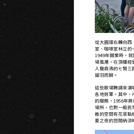
從大圓環右轉向西
室、咖啡室林立的
1949年開業時
場風潮，在頂樓經
人聲鼎沸的七賢三
鎩羽而歸。
這些歌場聘請來演
各地勞軍。其中，
的服務，1956
場所，也對一般民
敞的空間有花草點
夏之夜的悠閒納涼