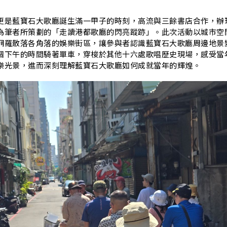
更是藍寶石大歌廳誕生滿一甲子的時刻，高流與三餘書店合作，辦
為筆者所策劃的「走讀港都歌廳的閃亮蹤跡」。此次活動以城市空
網羅散落各角落的娛樂街區，讓參與者認識藍寶石大歌廳周邊地景
個下午的時間騎著單車，穿梭於其他十六處歌唱歷史現場，感受當
樂光景，進而深刻理解藍寶石大歌廳如何成就當年的輝煌。