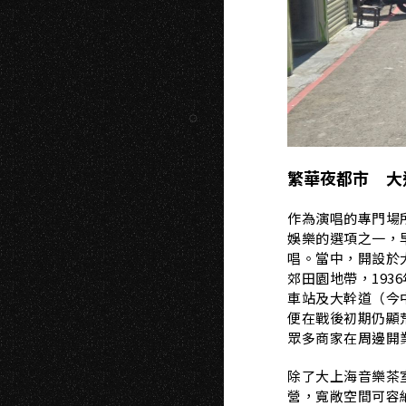
U
繁華夜都市 大
作為演唱的專門場
娛樂的選項之一，
唱。當中，開設於
郊田園地帶，193
車站及大幹道（今
便在戰後初期仍顯
眾多商家在周邊開
除了大上海音樂茶
營，寬敞空間可容