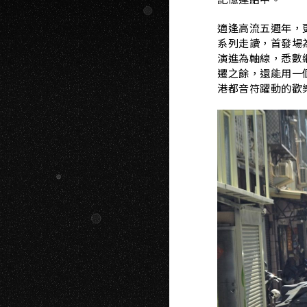
適逢高流五週年，
系列走讀，首發場
演進為軸線，悉數
遷之餘，還能用一
港都音符躍動的歡