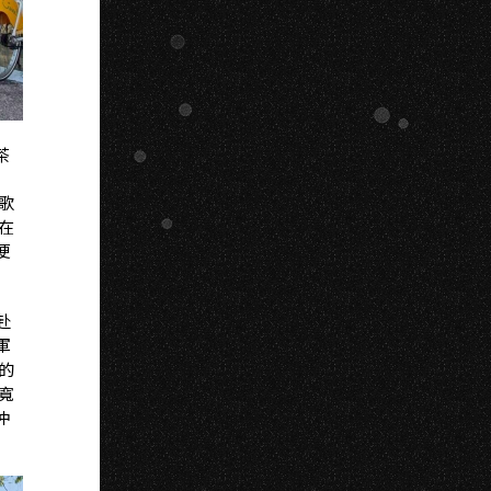
茶
歌
在
便
赴
軍
的
寬
仲