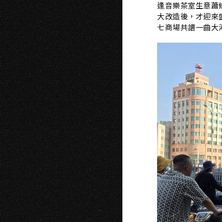
逢音樂茶室生意蕭
大改造後，才迎來
七商場共譜一曲大