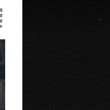
理
間
變
年