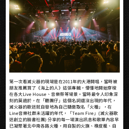
第一次看滅火器的現場是在2011年的大港開唱，當時被
朋友推薦買了《海上的人》這張專輯，懵懂地開始穿梭
在各大Live House、音樂祭等場景。當時最令人印象深
刻的莫過於，在「聽團仔」這個名詞還沒出現的年代，
滅火器的歌迷就自發地為自己驕傲取名「火種」，在
Line音樂社群未活躍的年代，「Team Fire」(滅火器歌
迷創立的臉書社團) 分享的每一場演出訊息和歌單內容早
已凝聚著北中南各路火種，用自製的火旗、橡皮艇、自