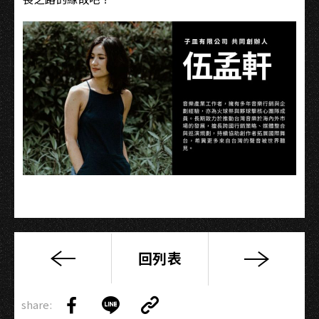
回列表
金
曲
Copy
36
share:
Link
Share
Share
Copy