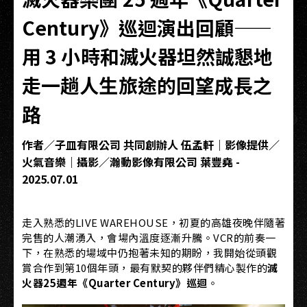
Century》巡迴演出回顧——
用 3 小時和滅火器坦然誠懇地
走一趟人生旅途的回望成長之
路
作者／子皿有限公司 共同創辦人 伍孟軒｜影像提供／
火氣音樂｜攝影／瀚動影像有限公司 葉豐堯 -
2025.07.01
走入熟悉的LIVE WAREHOUSE，初夏的高雄夜晚伴隨著
完售的人潮湧入，會場內溫度逐漸升騰。VCR的前奏一
下，在熟悉的場域中仍抱著未知的期盼，我開始從頭觀
賞合作到第10個年頭，最有默契的夥伴們精心製作的
滅
火器25週年《Quarter Century》巡迴
。