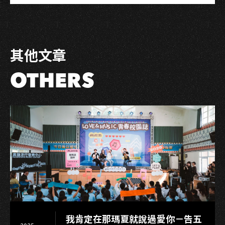
－
on
on
Link
蟄
Facebook
LINE
伏
後
其他文章
的
水
OTHERS
到
渠
成
我肯定在那瑪夏就說過愛你－告五