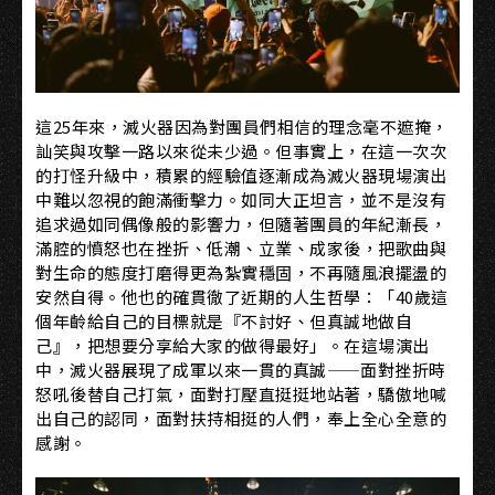
這25年來，滅火器因為對團員們相信的理念毫不遮掩，
訕笑與攻擊一路以來從未少過。但事實上，在這一次次
的打怪升級中，積累的經驗值逐漸成為滅火器現場演出
中難以忽視的飽滿衝擊力。如同大正坦言，並不是沒有
追求過如同偶像般的影響力，但隨著團員的年紀漸長，
滿腔的憤怒也在挫折、低潮、立業、成家後，把歌曲與
對生命的態度打磨得更為紮實穩固，不再隨風浪擺盪的
安然自得。他也的確貫徹了近期的人生哲學：「40歲這
個年齡給自己的目標就是『不討好、但真誠地做自
己』，把想要分享給大家的做得最好」。在這場演出
中，滅火器展現了成軍以來一貫的真誠——面對挫折時
怒吼後替自己打氣，面對打壓直挺挺地站著，驕傲地喊
出自己的認同，面對扶持相挺的人們，奉上全心全意的
感謝。