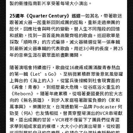
製的衝撞指南影片享受著每場大小演出。
25週年《Quarter Century》巡迴
一如其名，帶著歌迷
跟著滅火器一起重新回到成團的起點，重新走過樂團的
起伏，回應社會與時代的變動，替人生不同階段的回憶
和感動，找到一首首能夠高聲齊唱的歌曲。巡迴歌單是
採取「順時序」的方式編排，滅火器精選從第一張專輯
到最新滅火器專輯的代表歌曲，用近3小時的長度，將25
年的音樂生涯在觀眾面前盡數攤開。
隨著演唱會持續進行，歌曲從16歲甫成團滿腹青春熱血
的第一輯《Let’s Go》、至稍微累積群眾後意氣風發躍
上舞台的《海上的人》，從當兵後接觸到社會現實面的
《再會！青春》，到經歷最大危機、從谷底浴火重生的
《Reborn》。隨著年歲累積，從唱著憂國憂民的宏大志
向的《無名英雄》，到步入家庭唱著甜蜜負擔的《家和
萬事興》。樂團好友，台灣通勤第一品牌 Podcaster 何
勁旻（何A）也友情相挺，替貫穿整場演出的VCR串場獻
聲，道出成團的甘苦。VCR裡不僅留下了團員們從青澀
求學到組成家庭的模樣，大大小小的演出場景，從校園
巡迴到屬於自己的音樂祭，也揉合了台灣社會脈動的剪