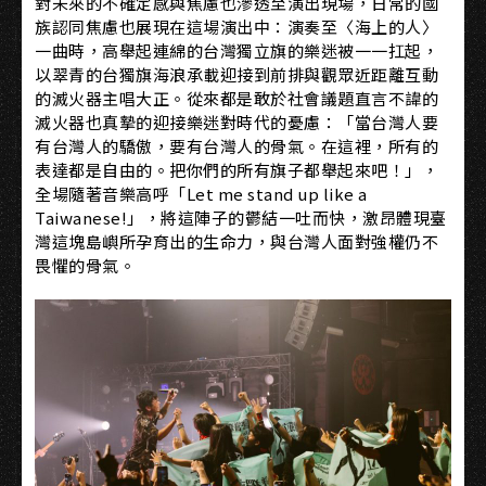
對未來的不確定感與焦慮也滲透至演出現場，日常的國
族認同焦慮也展現在這場演出中：演奏至〈海上的人〉
一曲時，高舉起連綿的台灣獨立旗的樂迷被一一扛起，
以翠青的台獨旗海浪承載迎接到前排與觀眾近距離互動
的滅火器主唱大正。從來都是敢於社會議題直言不諱的
滅火器也真摯的迎接樂迷對時代的憂慮：「當台灣人要
有台灣人的驕傲，要有台灣人的骨氣。在這裡，所有的
表達都是自由的。把你們的所有旗子都舉起來吧！」，
全場隨著音樂高呼「Let me stand up like a
Taiwanese!」，將這陣子的鬱結一吐而快，激昂體現臺
灣這塊島嶼所孕育出的生命力，與台灣人面對強權仍不
畏懼的骨氣。