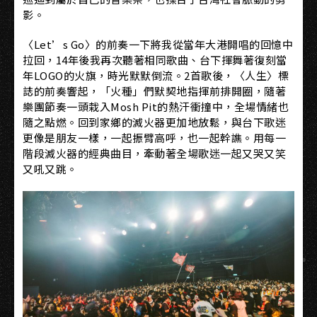
影。
〈Let’s Go〉的前奏一下將我從當年大港開唱的回憶中
拉回，14年後我再次聽著相同歌曲、台下揮舞著復刻當
年LOGO的火旗，時光默默倒流。2首歌後，〈人生〉標
誌的前奏響起，「火種」們默契地指揮前排開圈，隨著
樂團節奏一頭栽入Mosh Pit的熱汗衝撞中，全場情緒也
隨之點燃。回到家鄉的滅火器更加地放鬆，與台下歌迷
更像是朋友一樣，一起振臂高呼，也一起幹譙。用每一
階段滅火器的經典曲目，牽動著全場歌迷一起又哭又笑
又吼又跳。