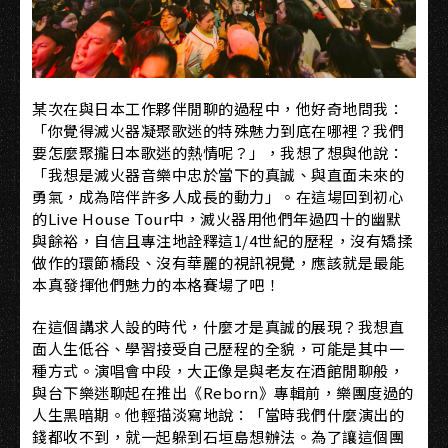
某次在與日本工作夥伴閒聊的過程中，他好奇地問我：
「你覺得滅火器凝聚歌迷的特殊魅力到底在哪裡？我們
要怎麼聚攏日本歌迷的熱情呢？」，我想了想與他說：
「我想是滅火器音樂中忠於當下的真誠、與直面未來的
勇氣，成為陪伴許多人成長的動力」。在這場回到初心
的Live House Tour中，滅火器用他們年過四十的幽默
與餘裕，自信且專注地詮釋這1/4世紀的歷程，沒有矯揉
做作的環節橋段、沒有華麗的視訊視覺，應該就是最能
本真發揮他們魅力的本格賽場了吧！
在這個講求人設的時代，什麼才是真誠的展現？我想直
面人生低谷、學習接受自己歷程的全貌，可能是其中一
種方式。演唱會中段，大正像是與老友在酒館閒聊般，
與台下樂迷聊起在推出《Reborn》專輯前，樂團度過的
人生黑暗期。他輕描淡寫地說：「當時我們什麼演出的
錢都收不到，就一起躲到石垣島想辦法。為了讓這個團