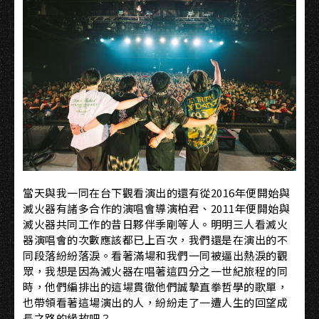
當天與我一同在台下觀看演出的還有從2016年便開始與
滅火器有諸多合作的演唱會導演柏君、2011年便開始與
滅火器共同工作的昔日夥伴季剛等人。明明三人看滅火
器演唱會的次數應該都已上百次，我們還是在演出的不
同段落紛紛落淚。看著滿場和我們一同被逼出熱淚的觀
眾，我想是因為滅火器在唱著這四分之一世紀旅程的同
時，他們編排出的這場貫徹他們誠摯直拳哲學的歌單，
也帶領看著這場演出的人，紛紛走了一遭人生的回望成
長之路的緣故吧？