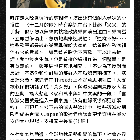
時序走入晚近發行的專輯時，演出還有個耐人尋味的小
插曲：〈十二月的你〉時有樂迷在台下比起「叉叉」的
手勢，似乎想以無聲的抗議改變樂團演出選曲。樂團當
下立即暫停演出，懇切地與樂迷溝通：「這樣不好⋯⋯
這些歌單都是誠心誠意準備給大家的，這首歌在歌序裡
他有它的意義在。如果這首歌你不喜歡，可以出去抽
煙。我也沒有生氣，但是這樣的編排作為一個整體，是
有意義的。」鄭宇辰也直爽地補充：「不要為了反對而
反對，不然你和你討厭的那群人不就沒有兩樣了。」演
出結束後、歌迷們在Threads上不好意思地坦白「太皮
被叔仔們訓話了啦！真歹勢」，與滅火器團員像家人般
的互動，讓人想起《家和萬事興》中文案的一段：「喜
歡滅火器就是進入一個家庭，沒有血緣關係卻更加緊
密」，可預見在接下來的滅火器演出中，這些讓滅火器
險些成為台灣 X Japan的歌迷們應該會更常穿梭在滅火
器的大小現場、支持家中長輩(?) 吧！
在社會氣氛動盪、全球地緣局勢劇變的當下，社會各界