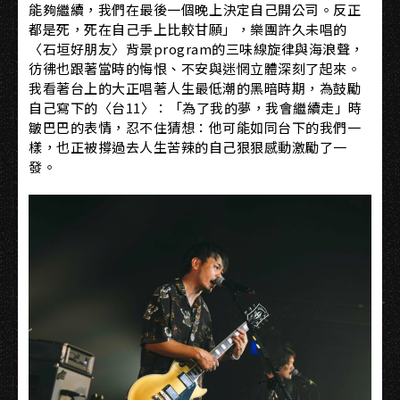
能夠繼續，我們在最後一個晚上決定自己開公司。反正
都是死，死在自己手上比較甘願」，樂團許久未唱的
〈石垣好朋友〉背景program的三味線旋律與海浪聲，
彷彿也跟著當時的悔恨、不安與迷惘立體深刻了起來。
我看著台上的大正唱著人生最低潮的黑暗時期，為鼓勵
自己寫下的〈台11〉：「為了我的夢，我會繼續走」時
皺巴巴的表情，忍不住猜想：他可能如同台下的我們一
樣，也正被撐過去人生苦辣的自己狠狠感動激勵了一
發。