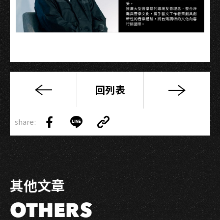
回列表
用
Unplugged
Copy
找
share:
Link
Share
Share
Copy
回
on
on
Link
音
Facebook
LINE
樂
的
其他文章
紋
理
OTHERS
—
徐