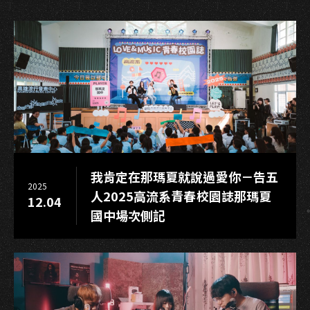
佳
瑩
〈我
在
聽〉
演
唱
會
我肯定在那瑪夏就說過愛你－告五
2025
人2025高流系青春校園誌那瑪夏
12.04
國中場次側記