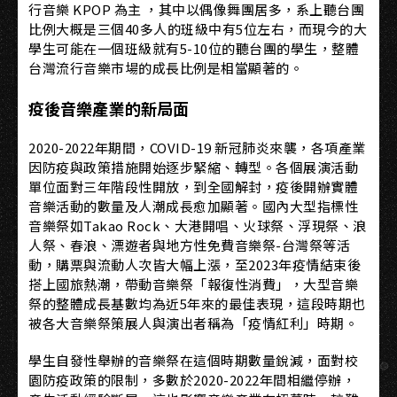
行音樂 KPOP 為主 ，其中以偶像舞團居多，系上聽台團
比例大概是三個40多人的班級中有5位左右，而現今的大
學生可能在一個班級就有5-10位的聽台團的學生，整體
台灣流行音樂市場的成長比例是相當顯著的。
疫後音樂產業的新局面
2020-2022年期間，COVID-19 新冠肺炎來襲，各項產業
因防疫與政策措施開始逐步緊縮、轉型。各個展演活動
單位面對三年階段性開放，到全國解封，疫後開辦實體
音樂活動的數量及人潮成長愈加顯著。國內大型指標性
音樂祭如Takao Rock、大港開唱、火球祭、浮現祭、浪
人祭、春浪、漂遊者與地方性免費音樂祭-台灣祭等活
動，購票與流動人次皆大幅上漲，至2023年疫情結束後
搭上國旅熱潮，帶動音樂祭「報復性消費」，大型音樂
祭的整體成長基數均為近5年來的最佳表現，這段時期也
被各大音樂祭策展人與演出者稱為「疫情紅利」時期。
學生自發性舉辦的音樂祭在這個時期數量銳減，面對校
園防疫政策的限制，多數於2020-2022年間相繼停辦，