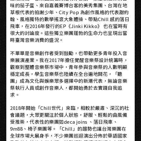
味的茄子蛋、來自嘉義賽博台客的美秀集團、台灣在地
草根代表的拍謝少年、City Pop 為創作風格的代表甜約
翰、風格獨特的數學搖滾大象體操、帶點Chill 感的落日
飛車，在2016年發行的EP《Jinki Kikko》 也在當時有
很大的討論度。這些獨立樂團蓬勃的生命力也呈現出當
時臺灣音樂消費的盛況。
不單單是音樂創作者受到鼓勵，也帶動更多青年投入音
樂展演產業。我在2017年擔任覺醒音樂祭設計統籌時，
觀察到整體音樂祭市場中，青年參與音樂祭的人數明顯
穩定成長，學生音樂祭也陸續在全台遍地開花，「聽
團」成為文化與娛樂眾多選擇中的新潮代表，無論音樂
祭執行人員或創作音樂人，都開始勇於去實踐自我追
求。
2018年開始「Chill世代」來臨，相較於嚴肅、深沉的社
會議題，大眾更關注於個人狀態，舒服、輕鬆的曲風備
受推崇，代表性的樂團如deca joins 、落日飛車、
9m88、椅子樂團等。「Chill」的趨勢也讓台灣樂團在
全球市場大展身手，不少樂團巡迴演出分佈於華語國家