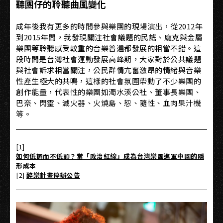
聽團仔的聆聽曲風變化
成年後我有更多的時間參與樂團的現場演出，從2012年
到2015年間，我發現關注社會議題的民謠、龐克與金屬
樂團等聆聽感受較重的音樂普遍都發展的相當不錯。這
段時間是台灣社會運動發展高峰期，大家對於公共議題
與社會訴求相當關注，公民群情亢奮激昂的情緒與音樂
性產生極大的共鳴，這樣的社會氛圍帶動了不少樂團的
創作能量，代表性的樂團如濁水溪公社、董事長樂團、
巴奈、閃靈、滅火器、火燒島、恕、隨性、血肉果汁機
等。
[1]
如何低調而不低頭？當「政治紅線」成為台灣樂團進軍中國的隱
形成本
[2]
醉樂計畫停辦公告