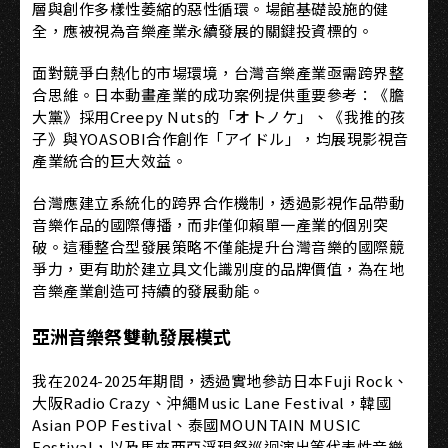
層與創作多樣性萎縮的惡性循環。場館基礎設施的健
全，應被視為音樂產業永續發展的關鍵投資標的。
面對競爭白熱化的市場環境，台灣音樂產業亟需跨界整
合思維。日本動畫產業的成功案例提供重要參考：《膽
大黨》採用Creepy Nuts的「オトノケ」、《我推的孩
子》與YOASOBI合作創作「アイドル」，均展現影視音
產業統合的巨大效益。
台灣應建立系統化的跨界合作機制，透過影視作品帶動
音樂作品的國際傳播，而非僅仰賴單一產業的個別突
破。這種整合型發展策略不僅能提升台灣音樂的國際競
爭力，更有助於建立具文化識別度的品牌價值，為在地
音樂產業創造可持續的發展動能。
亞洲音樂祭雙軌發展模式
我在2024-2025年期間，透過實地參訪日本Fuji Rock、
大阪Radio Crazy、沖繩Music Lane Festival，韓國
Asian POP Festival、泰國MOUNTAIN MUSIC
Festival，以及馬來西亞浮現祭巡迴演出等代表性音樂