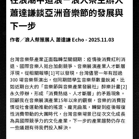
蕭達謙談亞洲音樂節的發展與
下一步
作者／浪人祭策展人 蕭達謙 Echo - 2025.11.03
台灣音樂祭產業正面臨轉型關鍵期：疫情後消費紅利消
退、國際音樂人抵台加劇競爭、音樂展演產業人才斷層
浮現。從相關報導[1]可以發現，台灣儘管一年有超過
300 場音樂祭演出，但同期間學生音樂祭數量銳減，比
如近期台大的「音樂節與音樂產業發展社」醉樂計畫[2]
永久停辦，形成「消費熱絡、人才斷層」的矛盾現象。
回顧我在音樂展演產業15年以來的觀察，音樂的消費習
慣從社會運動推動的搖滾、龐克曲風，轉變到疫後報復
性消費帶動的大團時代，台灣音樂場景已從次文化成長
為具國際競爭力的文化產業，下一步的產業趨勢仍存在
一些議題有待我們投入解決。