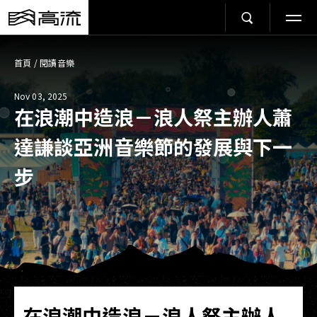
首頁
/
閱讀音樂
Nov 03, 2025
在浪潮中造浪－浪人祭主辦人蕭
達謙談亞洲音樂節的發展與下一
步
在浪潮中造浪－浪人祭主辦人