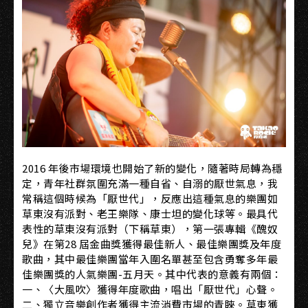
2016 年後市場環境也開始了新的變化，隨著時局轉為穩
定，青年社群氛圍充滿一種自省、自溺的厭世氣息，我
常稱這個時候為「厭世代」，反應出這種氣息的樂團如
草東沒有派對、老王樂隊、康士坦的變化球等。最具代
表性的草東沒有派對（下稱草東），第一張專輯《醜奴
兒》在第28 屆金曲獎獲得最佳新人、最佳樂團獎及年度
歌曲，其中最佳樂團當年入圍名單甚至包含勇奪多年最
佳樂團獎的人氣樂團-五月天。其中代表的意義有兩個：
一、〈大風吹〉獲得年度歌曲，唱出「厭世代」心聲。
二、獨立音樂創作者獲得主流消費市場的青睞。草東獲