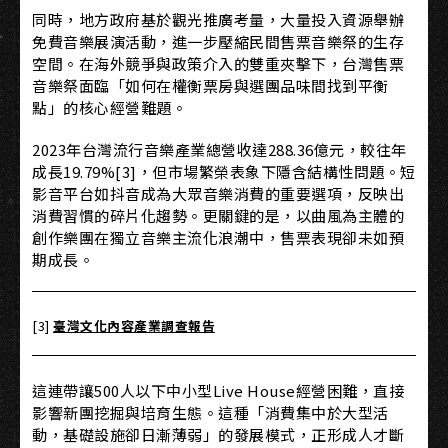
同時，地方政府基於觀光推廣考量，大量投入資源舉辦
免費音樂展演活動，進一步壓縮民間售票音樂祭的生存
空間。在海外競爭與政策介入的雙重夾擊下，台灣售票
音樂祭面臨「如何在權衡票房與選團品味間找到平衡
點」的核心經營難題。
2023年台灣流行音樂產業總營收達288.36億元，較往年
成長19.79%[3]，但市場繁榮表象下隱含結構性問題。短
影音平台如抖音成為大眾音樂消費的重要選項，反映出
消費習慣的碎片化趨勢。更關鍵的是，以曲風為主體的
創作樂團在獨立音樂主流化浪潮中，售票表現卻未如預
期成長。
[3]
臺灣文化內容產業調查報告
這連帶讓500人以下中小型Live House經營困難，直接
影響新團挖掘與培育生態。這種「消費集中於大型活
動，基礎設施卻日漸薄弱」的發展模式，正形成人才斷