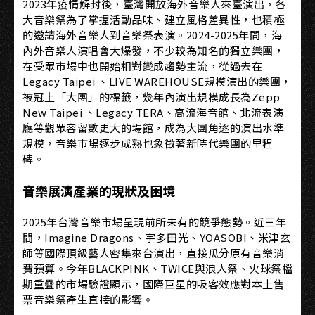
2023年疫情解封後，臺灣開放海外音樂人來臺演出，各
大音樂祭為了掌握活動品味、建立風格差異性，也積極
的邀請海外音樂人到音樂祭表演。2024-2025年間，海
內外音樂人演唱會大爆發，不少較為知名的獨立樂團，
在受眾市場中也開始相對變成趨勢主流，從過去在
Legacy Taipei 、LIVE WAREHOUSE規模演出的樂團，
被冠上「大團」的標籤，幾年內演出規模成長為Zepp
New Taipei 、Legacy TERA、高流海音館、北流表演
廳等觀眾容留數更大的場館，成為大團角逐的演出水準
規模，音樂市場逐步成熟也象徵著新時代樂團的里程
碑。
音樂展演產業的現狀及困境
2025年台灣音樂市場呈現前所未有的競爭態勢。近三年
間，Imagine Dragons、宇多田光、YOASOBI、米津玄
師等國際頂級藝人密集來台演出，直接瓜分原有音樂消
費預算。今年BLACKPINK、TWICE與浪人祭、火球祭檔
期重疊的市場驗證顯示，國際巨星的吸客效應對本土售
票音樂祭產生直接的影響。