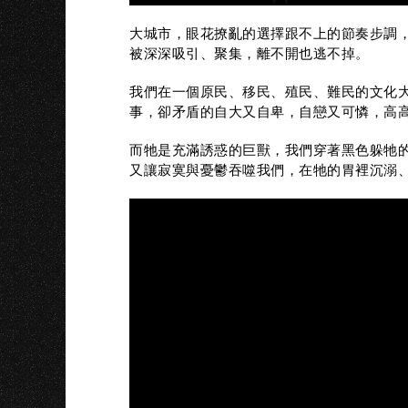
大城市，眼花撩亂的選擇跟不上的節奏步調
被深深吸引、聚集，離不開也逃不掉。
我們在一個原民、移民、殖民、難民的文化
事，卻矛盾的自大又自卑，自戀又可憐，高
而牠是充滿誘惑的巨獸，我們穿著黑色躲牠
又讓寂寞與憂鬱吞噬我們，在牠的胃裡沉溺