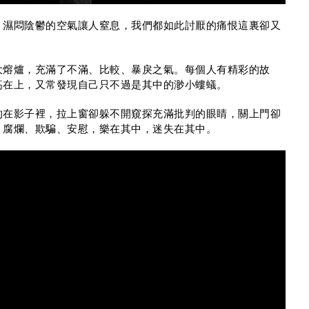
，濕悶陰鬱的空氣讓人窒息，我們都如此討厭的痛恨這裏卻又
大熔爐，充滿了不滿、比較、暴戾之氣。每個人有精彩的故
高在上，又常發現自己只不過是其中的渺小螻蟻。
的在影子裡，拉上窗卻躲不開窺探充滿批判的眼睛，關上門卻
、腐爛、欺騙、安慰，樂在其中，迷失在其中。