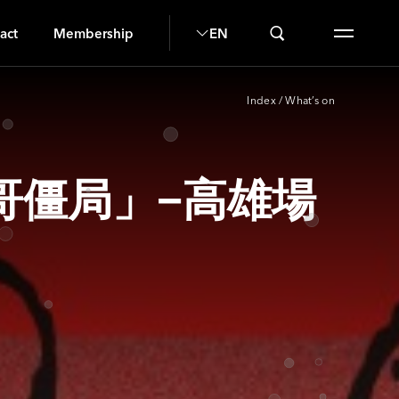
G
act
Membership
EN
Index
/
What’s on
哥僵局」−高雄場