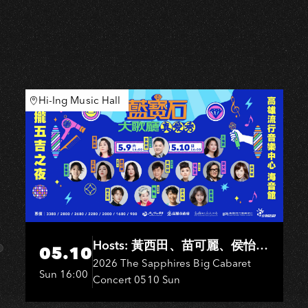
K
Hi-Ing Music Hall
Hosts: 黃西田、苗可麗、侯怡
05.10
君．Entertainers: 葉啟田、鳥來
2026 The Sapphires Big Cabaret
Sun 16:00
Concert 0510 Sun
嬤-吳敏、王彩樺、王瑞霞、吳
淑敏、施文彬、邵大倫、曹雅