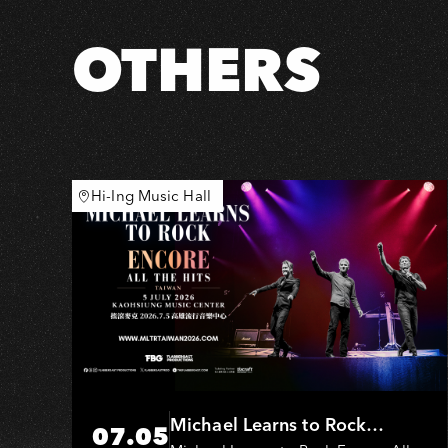
G
Live−高
OTHERS
雄
場
Hi-Ing Music Hall
Michael Learns to Rock
07.05