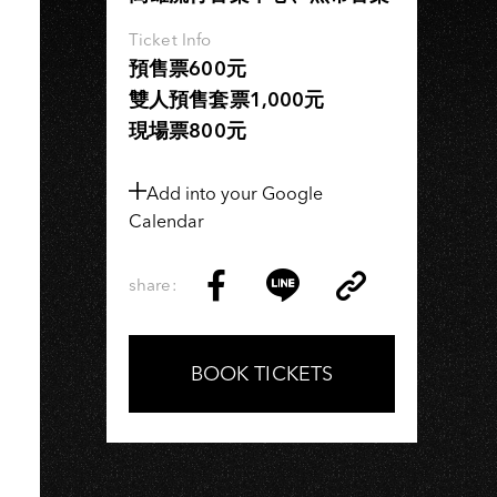
Ticket Info
預售票600元
雙人預售套票1,000元
現場票800元
Add into your Google
Calendar
share:
Copy
Share
Share
Copy
Link
on
on
Link
Facebook
LINE
BOOK TICKETS