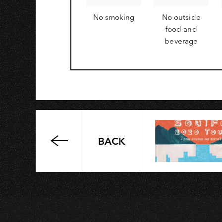
No smoking
No outside
food and
beverage
BACK
情
歌
嶽-
遠
走
高
飛