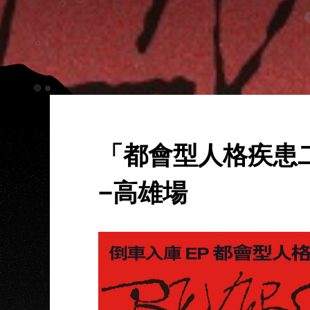
「都會型人格疾患
−高雄場