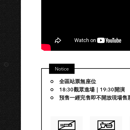
U
Notice
全區站票無座位
18:30觀眾進場｜19:30開演
預售一經完售即不開放現場售