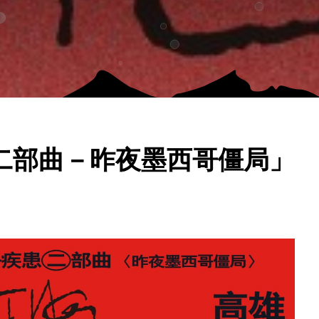
二部曲－昨夜墨西哥僵局」