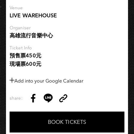
曲
Venue
－
LIVE WAREHOUSE
昨
夜
Organiser
高雄流行音樂中心
墨
西
Ticket Info
哥
預售票450元
僵
現場票600元
局」
−高
雄
Add into your Google Calendar
場
share:
Copy
Share
Share
Copy
Link
on
on
Link
Facebook
LINE
BOOK TICKETS