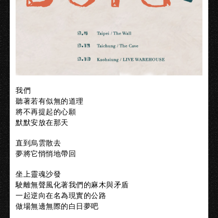
我們
聽著若有似無的道理
將不再提起的心願
默默安放在那天
直到烏雲散去
夢將它悄悄地帶回
坐上靈魂沙發
駛離無聲風化著我們的麻木與矛盾
一起逆向在名為現實的公路
做場無邊無際的白日夢吧