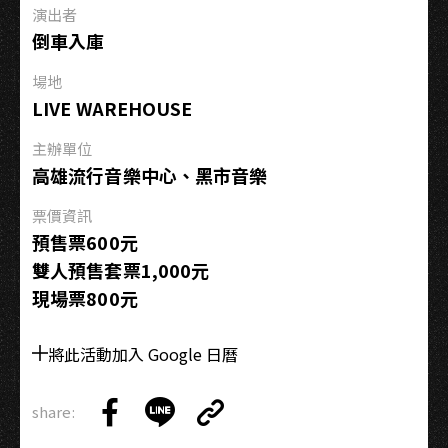
演出者
Live−高
倒車入庫
雄
場
場地
LIVE WAREHOUSE
主辦單位
高雄流行音樂中心、黑市音樂
票價資訊
預售票600元
雙人預售套票1,000元
現場票800元
將此活動加入 Google 日曆
share:
Copy
Share
Share
Copy
Link