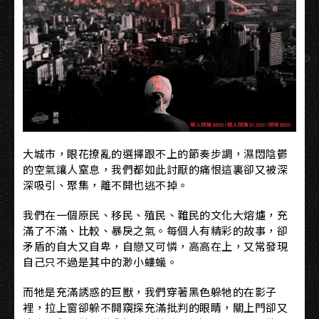
大城市，眼花撩亂的選擇跟不上的節奏步調，濕悶陰鬱
的空氣讓人窒息，我們都如此討厭的痛恨這裏卻又被深
深吸引、聚集，離不開也逃不掉。
我們在一個原民、移民、殖民、難民的文化大熔爐，充
滿了不滿、比較、暴戾之氣。每個人有精彩的故事，卻
矛盾的自大又自卑，自戀又可憐，高高在上，又常發現
自己只不過是其中的渺小螻蟻。
而牠是充滿誘惑的巨獸，我們穿著黑色躲牠的在影子
裡，拉上窗卻躲不開窺探充滿批判的眼睛，關上門卻又