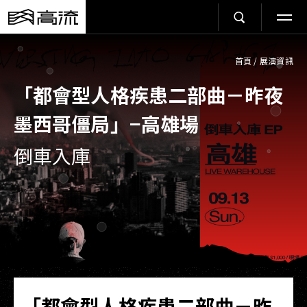
首頁
/
展演資訊
「都會型人格疾患二部曲－昨夜
墨西哥僵局」−高雄場
倒車入庫
「都會型人格疾患二部曲－昨