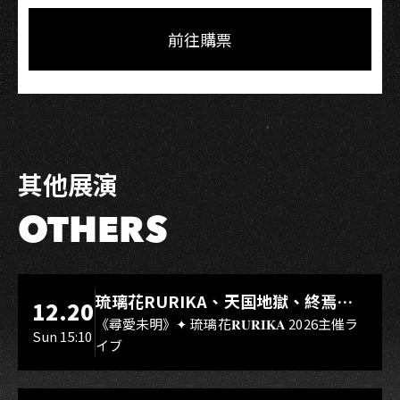
on
on
Link
Facebook
LINE
前往購票
其他展演
OTHERS
LIVE WAREHOUSE 小庫
琉璃花RURIKA、天国地獄、終焉
12.20
Rebirth、DUALIA、無我夢中、花奏
《尋愛未明》✦ 琉璃花𝐑𝐔𝐑𝐈𝐊𝐀 2026主催ラ
Sun 15:10
イブ
スマイル（O.A.）