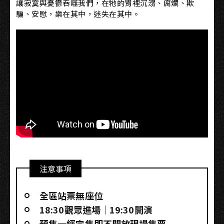
讓寂寞與憂鬱吞噬我們，在牠的胃裡沉溺、腐爛、欺
騙、安慰，樂在其中，迷失在其中。
注意事項
全區站票無座位
18:30觀眾進場｜19:30開演
預售一經完售即不開放現場售票