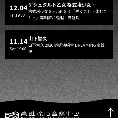
LIVE WAREHOUSE 小庫
ゲシュタルト乙女 格式塔少女
12.04
Gestalt Girl
格式塔少女 Gestalt Girl 「働くこと、休むこ
Fri 19:30
と。」專輯發片巡迴 – 高雄場
海音館
山下智久
11.14
山下智久 2026 巡迴演唱會 DREAMING 高雄
Sat 19:00
場