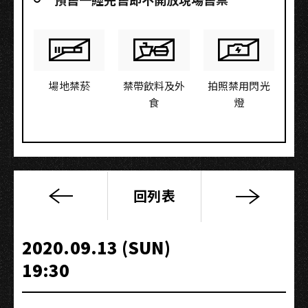
場地禁菸
禁帶飲料及外
拍照禁用閃光
食
燈
回列表
情
歌
嶽-
2020.09.13 (SUN)
遠
19:30
走
高
飛