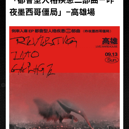
夜墨西哥僵局」−高雄場