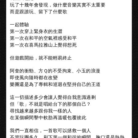
玩了十幾年會發現，做什麼音樂其實不太重要
而是跟誰玩、留下了什麼歌
一起體驗
第一次穿上緊身衣的生澀
第一次在和平的空氣裡感受和平
第一次在喜馬拉雅山上覺得想死
但遊戲開始，就不能輕易終止
阿奎的衝勁、方Ｑ的不受拘束、小玉的浪漫
即使風向隨時都在改變
樂團還是為了專輯和巡迴在堅持自己的王道
這一切描述多少會讓人覺得自我意識過剩
但「歌」不就是唱給台下的那個自己？
尋找越來越多跟你我一樣的人
在某個瞬間擊中軟肋再溫暖包覆彼此
我們一直相信，一首歌可以拯救一個人
不管玩團多久，刷下第一個和弦的瞬間，胸口還是熱熱