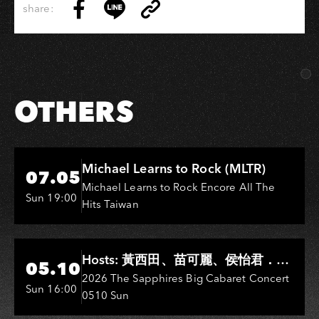
share:
Copy
Share
Share
Copy
Link
on
on
Link
Facebook
LINE
OTHERS
Hi-Ing Music Hall
Michael Learns to Rock (MLTR)
07.05
Michael Learns to Rock Encore All The
Sun 19:00
Hits Taiwan
Hi-Ing Music Hall
Hosts: 黃西田、苗可麗、侯怡君．
05.10
Entertainers: 葉啟田、鳥來嬤-吳
2026 The Sapphires Big Cabaret Concert
Sun 16:00
0510 Sun
敏、王彩樺、王瑞霞、吳淑敏、施文