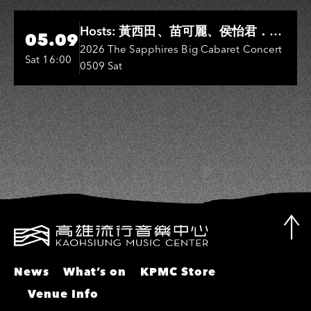
彬、邵大倫、曹雅雯、陳孟賢、黃露
瑤
Hi-Ing Music Hall
Hosts: 黃西田、苗可麗、侯怡君．
05.09
Entertainers: 葉啟田、鳥來嬤-吳
2026 The Sapphires Big Cabaret Concert
Sat 16:00
0509 Sat
敏、張秀卿、王彩樺、吳淑敏、施文
彬、邵大倫、曹雅雯、陳孟賢、黃露
瑤
News
What’s on
KPMC Store
Venue Info