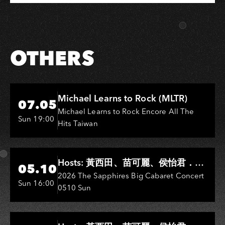
Link
on
on
Link
Facebook
LINE
OTHERS
Hi-Ing Music Hall
Michael Learns to Rock (MLTR)
07.05
Michael Learns to Rock Encore All The
Sun 19:00
Hits Taiwan
Hi-Ing Music Hall
Hosts: 黃西田、苗可麗、侯怡君．
05.10
Entertainers: 葉啟田、鳥來嬤-吳
2026 The Sapphires Big Cabaret Concert
Sun 16:00
0510 Sun
敏、王彩樺、王瑞霞、吳淑敏、施文
彬、邵大倫、曹雅雯、陳孟賢、黃露
瑤
Hi-Ing Music Hall