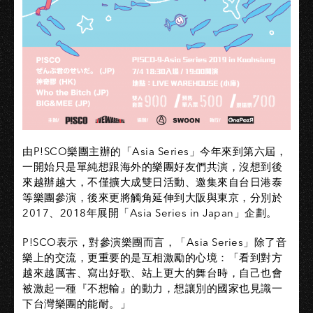
由P!SCO樂團主辦的「Asia Series」今年來到第六屆，
一開始只是單純想跟海外的樂團好友們共演，沒想到後
來越辦越大，不僅擴大成雙日活動、邀集來自台日港泰
等樂團參演，後來更將觸角延伸到大阪與東京，分別於
2017、2018年展開「Asia Series in Japan」企劃。
P!SCO表示，對參演樂團而言，「Asia Series」除了音
樂上的交流，更重要的是互相激勵的心境：「看到對方
越來越厲害、寫出好歌、站上更大的舞台時，自己也會
被激起一種『不想輸』的動力，想讓別的國家也見識一
下台灣樂團的能耐。」