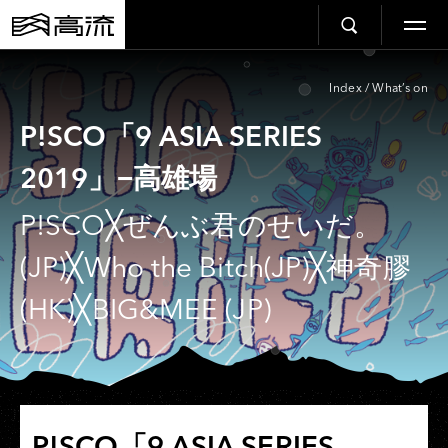
Index
/
What’s on
P!SCO「9 ASIA SERIES
2019」−高雄場
P!SCO╳ぜんぶ君のせいだ。
(JP)╳Who the Bitch(JP)╳神奇膠
(HK)╳BIG&MEE (JP)
P!SCO「9 ASIA SERIES