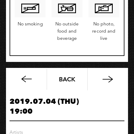
No smoking
No outside
No photo,
food and
record and
beverage
live
BACK
這
群
人
2019.07.04 (THU)
TGOP
19:00
音
樂
見
Artists