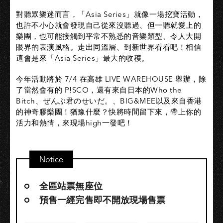
對聽眾樂迷而言，「Asia Series」就像一場挖寶活動，
也許不小心就會發現自己從來沒聽過、但一聽就愛上的
樂團，也可能接觸到平常不熟悉的音樂類型、令人大開
眼界的表演風格。走出同溫層、到新世界看看吧！相信
這會是來「Asia Series」最大的收穫。
今年活動將於 7/4 在高雄 LIVE WAREHOUSE 舉辦，除
了當然會有的 P!SCO，還有來自日本的Who the
Bitch、ぜんぶ君のせいだ。、BIG&MEE以及來自香港
的神奇膠樂團！猶豫什麼？快將時間留下來，帶上你的
活力和熱情，來現場high一發吧！
Notice
全區站票無座位
預售一經完售即不開放現場售票