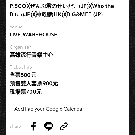
面
P!SCO╳ぜんぶ君のせいだ。(JP)╳Who the
會
Bitch(JP)╳神奇膠(HK)╳BIG&MEE (JP)
−高
雄
Venue
場
LIVE WAREHOUSE
Organiser
高雄流行音樂中心
Ticket Info
售票500元
預售雙人套票900元
現場票700元
Add into your Google Calendar
share:
Copy
Share
Share
Copy