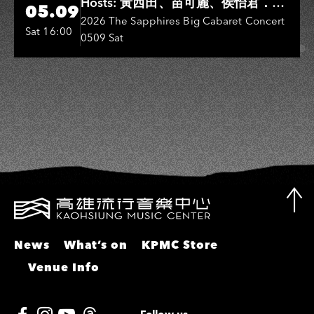
Hosts: 黃西田、苗可麗、侯怡君．
05.09
Entertainers: 葉啟田、鳥來嬤-吳
2026 The Sapphires Big Cabaret Concert
Sat 16:00
0509 Sat
敏、張秀卿、王彩樺、吳淑敏、施文
彬、邵大倫、曹雅雯、陳孟賢、黃露
瑤
News
What’s on
KPMC Store
Venue Info