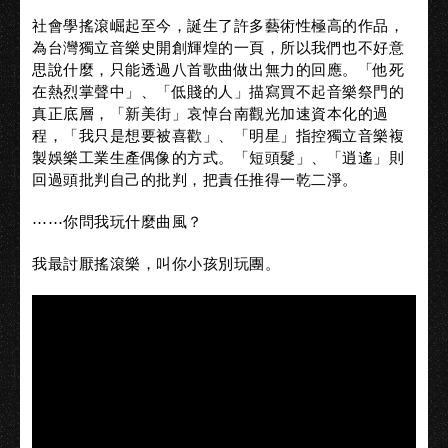
社會學搖滾崛起至今，誕生了許多藝術性極高的作品，
為台灣獨立音樂史開創輝煌的一頁，所以我們也不好意
思說什麼，只能透過八首歌曲做出無力的回應。「他死
在熱烈掌聲中」、「低賤的人」描寫買不起音樂祭門的
真正底層，「新美街」哀悼台南觀光加速資本化的過
程，「我只是想要被喜歡」、「明星」指控獨立音樂複
製娛樂工業生產偶像的方式。「短頭髮」、「逍遙」則
回過頭批判自己的批判，把責任推得一乾二淨。
⋯⋯你問我玩什麼曲風？
我最討厭搖滾樂，叫你小孩別玩團。