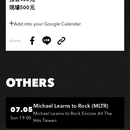
現場500元
Add into your Google Calendar
share:
Copy
Share
Share
Copy
Link
on
on
Link
Facebook
LINE
OTHERS
Hi-Ing Music Hall
Michael Learns to Rock (MLTR)
07.05
Michael Learns to Rock Encore All The
Sun 19:00
Hits Taiwan