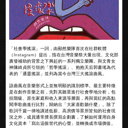
「社會學搖滾」一詞，由顯然樂隊首次在社群軟體
（Instagram）提出，指在台灣音樂祭大量出現、文化部
廣發補助的背景之下興起的一系列獨立樂團。與文青女
神陳綺貞所引領的「哲學搖滾」、抱抱天后郭書瑤為代
表的「通靈搖滾」並列為當今台灣三大搖滾曲風。​​
該曲風在音樂形式上並無明顯的識別標準。最主要特徵
是在創作音樂之前，先對其聽眾進行社會學地分析，包
括階級、原生家庭和收入來源等層面，再與當紅的高點
閱率歌曲進行比對，歸納出「大家喜歡聽什麼」。除了
歌詞千篇一律地講述低薪、高房價等眾所皆知的社會現
況之外，成員通常擅長撰寫企劃書，了解如何運用自身
文化資本「寫出這個世代的心聲」並轉換成市場價值。​