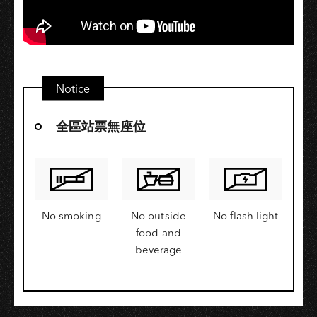
Notice
全區站票無座位
No smoking
No outside
No flash light
food and
beverage