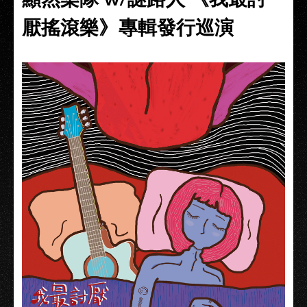
厭搖滾樂》專輯發行巡演