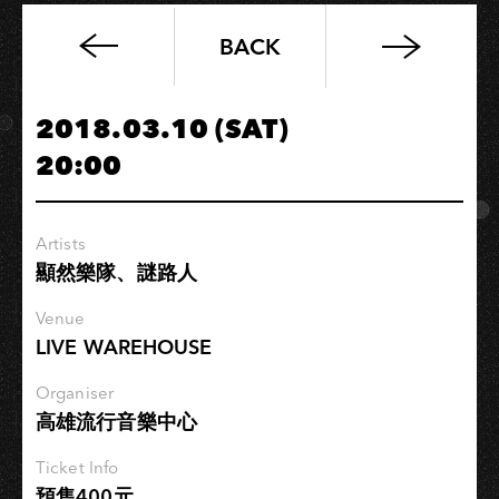
BACK
日
嘯
來
2018.03.10 (SAT)
襲
20:00
J
Tsunami
Party
Artists
顯然樂隊、謎路人
Venue
LIVE WAREHOUSE
Organiser
高雄流行音樂中心
Ticket Info
預售400元