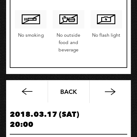
No smoking
No outside
No flash light
food and
beverage
BACK
顯
然
樂
2018.03.17 (SAT)
隊
20:00
w/
謎