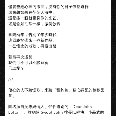
儘管曾經心碎的徹底，沒有你的日子依然還行
還會想如果在茫茫人海中、
還是能一眼就看見你的光芒、
還是會如往常一樣，微笑敘舊
事隔兩年，告別了年少時代
這回終於帶來一些新作品、
一些懷念的老歌，再度出發
若能再次遇見
我們可不可以不談寂寞
只談愛？
///
​傷心的人不聽慢歌，來聽「甜約翰」精心調配的愉歡樂
章。
團名源自於專與情人、伴侶道別的「Dear John
Letter」。甜約翰 Sweet John 擅長以輕快、小品式的