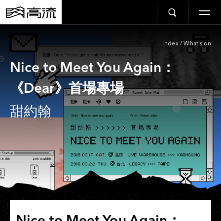
Index
/
What’s on
Nice to Meet You Again：
《Dear》首場專場
甜約翰
Nice to Meet You Again：