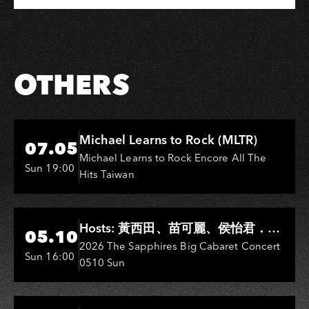
Share
Share
Copy
Link
on
on
Link
Facebook
LINE
OTHERS
Hi-Ing Music Hall
Michael Learns to Rock (MLTR)
07.05
Michael Learns to Rock Encore All The
Sun 19:00
Hits Taiwan
Hi-Ing Music Hall
Hosts: 黃西田、苗可麗、侯怡君．
05.10
Entertainers: 葉啟田、鳥來嬤-吳
2026 The Sapphires Big Cabaret Concert
Sun 16:00
0510 Sun
敏、王彩樺、王瑞霞、吳淑敏、施文
彬、邵大倫、曹雅雯、陳孟賢、黃露
瑤
Hi-Ing Music Hall