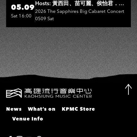
Hosts: 黃西田、苗可麗、侯怡君．
05.09
Entertainers: 葉啟田、鳥來嬤-吳
2026 The Sapphires Big Cabaret Concert
Sat 16:00
0509 Sat
敏、張秀卿、王彩樺、吳淑敏、施文
彬、邵大倫、曹雅雯、陳孟賢、黃露
瑤
News
What’s on
KPMC Store
Venue Info