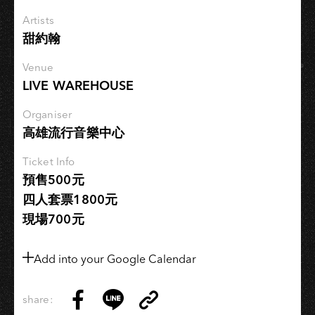
路
Artists
人
甜約翰
《我
最
Venue
討
LIVE WAREHOUSE
厭
搖
Organiser
高雄流行音樂中心
滾
樂》
Ticket Info
專
預售500元
輯
四人套票1800元
發
現場700元
行
巡
演
Add into your Google Calendar
share:
Copy