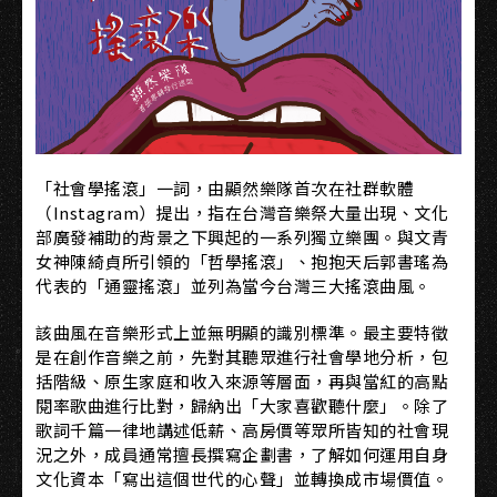
「社會學搖滾」一詞，由顯然樂隊首次在社群軟體
（Instagram）提出，指在台灣音樂祭大量出現、文化
部廣發補助的背景之下興起的一系列獨立樂團。與文青
女神陳綺貞所引領的「哲學搖滾」、抱抱天后郭書瑤為
代表的「通靈搖滾」並列為當今台灣三大搖滾曲風。​​
該曲風在音樂形式上並無明顯的識別標準。最主要特徵
是在創作音樂之前，先對其聽眾進行社會學地分析，包
括階級、原生家庭和收入來源等層面，再與當紅的高點
閱率歌曲進行比對，歸納出「大家喜歡聽什麼」。除了
歌詞千篇一律地講述低薪、高房價等眾所皆知的社會現
況之外，成員通常擅長撰寫企劃書，了解如何運用自身
文化資本「寫出這個世代的心聲」並轉換成市場價值。​