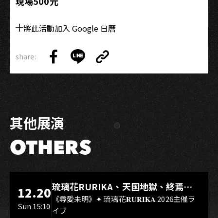
現場500元
將此活動加入 Google 日曆
share:
Copy
Share
Share
Copy
Link
on
on
Link
Facebook
LINE
其他展演
OTHERS
LIVE WAREHOUSE 小庫
琉璃花RURIKA、天国地獄、終焉
12.20
Rebirth、DUALIA、無我夢中、花奏
《尋愛未明》✦ 琉璃花𝐑𝐔𝐑𝐈𝐊𝐀 2026主催ラ
Sun 15:10
イブ
スマイル（O.A.）