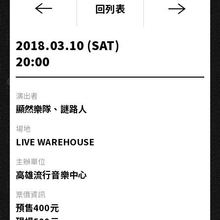
回列表
日
嘯
來
2018.03.10 (SAT)
襲
20:00
J
Tsunami
Party
演出者
顯然樂隊、謎路人
場地
LIVE WAREHOUSE
主辦單位
高雄流行音樂中心
票價資訊
預售400元