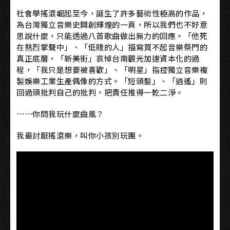
社會學搖滾崛起至今，誕生了許多藝術性極高的作品，
為台灣獨立音樂史開創輝煌的一頁，所以我們也不好意
思說什麼，只能透過八首歌曲做出無力的回應。「他死
在熱烈掌聲中」、「低賤的人」描寫買不起音樂祭門的
真正底層，「新美街」哀悼台南觀光加速資本化的過
程，「我只是想要被喜歡」、「明星」指控獨立音樂複
製娛樂工業生產偶像的方式。「短頭髮」、「逍遙」則
回過頭批判自己的批判，把責任推得一乾二淨。
⋯⋯你問我玩什麼曲風？
我最討厭搖滾樂，叫你小孩別玩團。