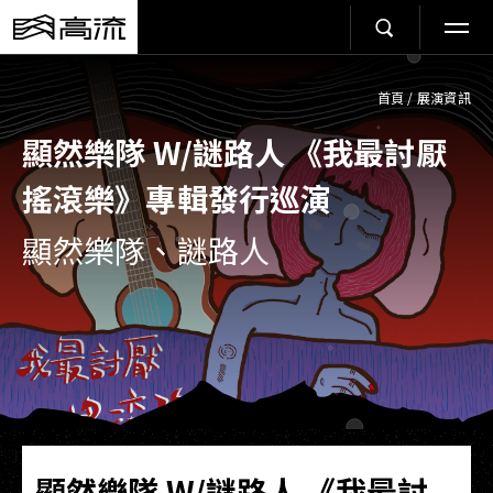
首頁
/
展演資訊
顯然樂隊 W/謎路人 《我最討厭
搖滾樂》專輯發行巡演
顯然樂隊、謎路人
顯然樂隊 W/謎路人 《我最討