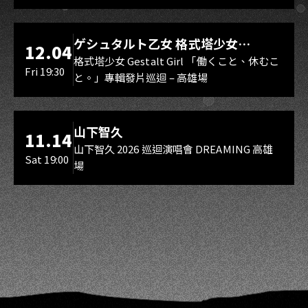
LIVE WAREHOUSE 小庫
ゲシュタルト乙女 格式塔少女
12.04
Gestalt Girl
格式塔少女 Gestalt Girl 「働くこと、休むこ
Fri 19:30
と。」專輯發片巡迴 – 高雄場
海音館
山下智久
11.14
山下智久 2026 巡迴演唱會 DREAMING 高雄
Sat 19:00
場