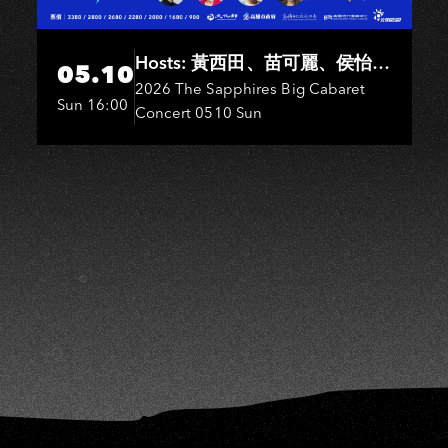
O
Hosts: 黃西田、苗可麗、侯怡
05.10
君．Entertainers: 葉啟田、鳥來
2026 The Sapphires Big Cabaret
Sun 16:00
Concert 0510 Sun
嬤-吳敏、王彩樺、王瑞霞、吳
淑敏、施文彬、邵大倫、曹雅
雯、陳孟賢、黃露瑤