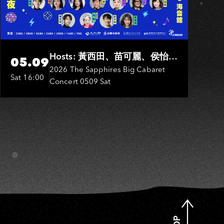
H
Hosts: 黃西田、苗可麗、侯怡
05.09
君．Entertainers: 葉啟田、鳥來
2026 The Sapphires Big Cabaret
Sat 16:00
Concert 0509 Sat
嬤-吳敏、張秀卿、王彩樺、吳
淑敏、施文彬、邵大倫、曹雅
雯、陳孟賢、黃露瑤