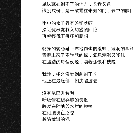
風味藏在到不了的地方，又近又遠
S
識別成份，是一散通往未知的門，夢中的缺
手中的盒子裡有斧和枕頭
接近髮根處枕入幻盪的回憶
再輕輕伐下痴狂和臆想
乾燥的髮絲鋪上席地而坐的荒野，溫潤的耳
青蘚上來了不說話的風，氣息潮濕又曖昧
在溫踏的每個夜晚，吻著孤傲和狹隘
我說，多久沒看到蝌蚪了？
他正在最底部，朝沈陷游去
沒有尾巴與透明
呼吸停在鰓與肺的長度
將就在陸地與水岸的模稜
在細胞凋亡之際
越過荒誕的泥