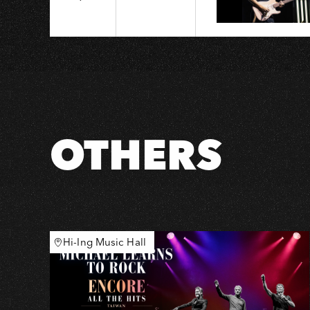
United
Heroes
League
OTHERS
Hi-Ing Music Hall