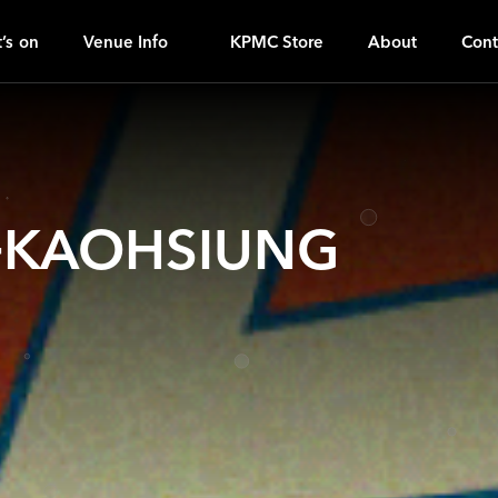
I
ｚ
’s on
Venue Info
KPMC Store
About
Cont
AOHSIUNG