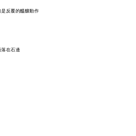
I
口是反覆的醞釀動作
語落在石邊