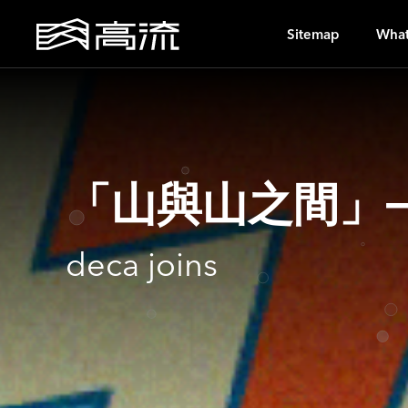
S
Sitemap
What
「山與山之間」−K
deca joins