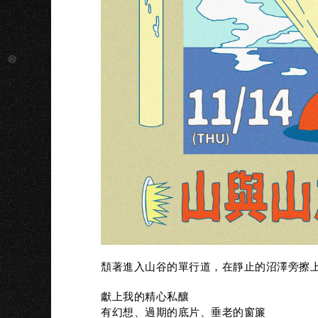
頹著進入山谷的單行道，在靜止的沼澤旁擦
獻上我的精心私釀
有幻想、過期的底片、垂老的窗簾