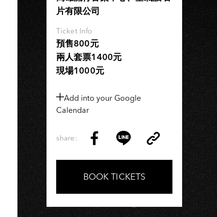
H
片有限公司
Ticket Info
預售800元
兩人套票1400元
現場1000元
Add into your Google
Calendar
share:
Copy
Share
Share
Copy
Link
on
on
Link
Facebook
LINE
BOOK TICKETS