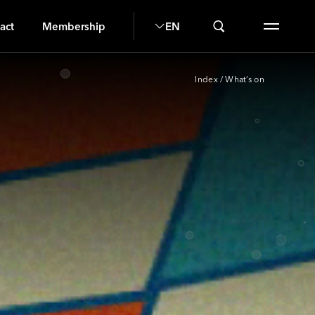
U
act
Membership
EN
Index
/
What’s on