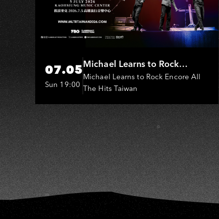
A
Michael Learns to Rock
07.05
(MLTR)
Michael Learns to Rock Encore All
Sun 19:00
The Hits Taiwan