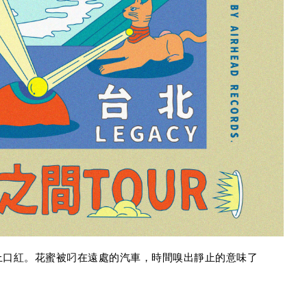
上口紅。花蜜被叼在遠處的汽車，時間嗅出靜止的意味了