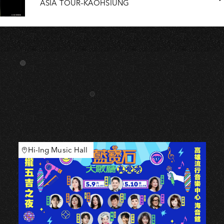
ASIA TOUR–KAOHSIUNG
Hi-Ing Music Hall