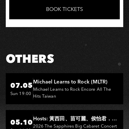
on
on
Link
Facebook
LINE
BOOK TICKETS
OTHERS
Hi-Ing Music Hall
Michael Learns to Rock (MLTR)
07.05
Michael Learns to Rock Encore All The
Sun 19:00
Hits Taiwan
Hi-Ing Music Hall
Hosts: 黃西田、苗可麗、侯怡君．
05.10
Entertainers: 葉啟田、鳥來嬤-吳
2026 The Sapphires Big Cabaret Concert