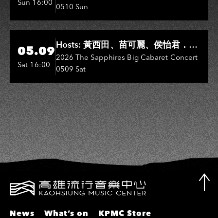
Sun 16:00
0510 Sun
敏、王彩樺、王瑞霞、吳淑敏、施文
彬、邵大倫、曹雅雯、陳孟賢、黃露
瑤
Hi-Ing Music Hall
Hosts: 黃西田、苗可麗、侯怡君．
05.09
Entertainers: 葉啟田、鳥來嬤-吳
2026 The Sapphires Big Cabaret Concert
Sat 16:00
0509 Sat
敏、張秀卿、王彩樺、吳淑敏、施文
彬、邵大倫、曹雅雯、陳孟賢、黃露
瑤
News
What’s on
KPMC Store