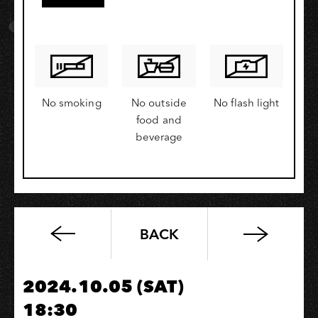
No smoking
No outside
No flash light
food and
beverage
BACK
Chick
Corea
的
2024.10.05 (SAT)
殘
18:30
響：