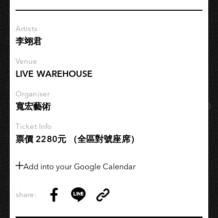
新
秀
Artists
致
李翊君
敬
爵
Venue
士
LIVE WAREHOUSE
巨
擘
Organiser
寬宏藝術
Ticket Info
票價 2280元 （全區對號座席）
Add into your Google Calendar
share:
Copy
Share
Share
Copy
Link