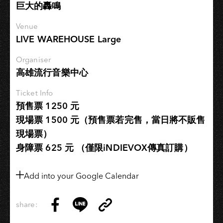
巨大的轟鳴
Venue
LIVE WAREHOUSE Large
Organiser
高雄流行音樂中心
Ticket Info
預售票 1250 元
現場票 1500 元（預售票若完售，當日將不販售
現場票）
身障票 625 元 （僅限iNDIEVOX傳真訂購）
Add into your Google Calendar
share:
Copy
Share
Share
Copy
Link