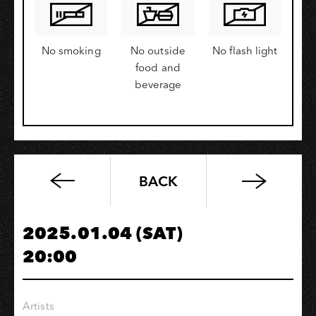
No smoking
No outside
No flash light
food and
beverage
BACK
蘇
聖
育
2025.01.04 (SAT)
爵
20:00
士
四
重
Artists
奏