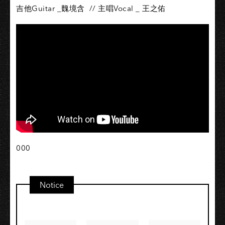
吉他Guitar _魏境含 // 主唱Vocal _ 王之佑
000
Notice