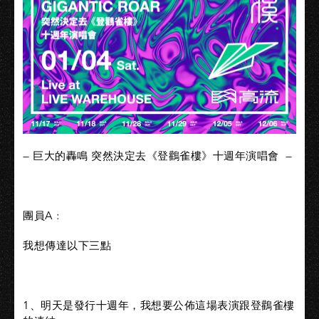
— 巨大的轟鳴 突然決定去《登鸛雀樓》十週年演唱會 —
團員A :
我想傳達以下三點
1、明天是發行十週年，我想要公佈這場表演跟登鸛雀樓