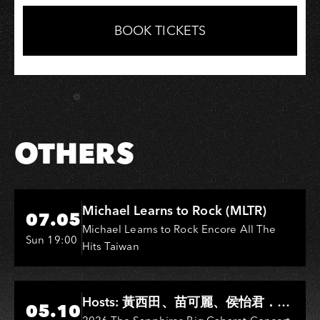
on
on
Link
Facebook
LINE
BOOK TICKETS
OTHERS
Hi-Ing Music Hall
Michael Learns to Rock (MLTR)
07.05
Michael Learns to Rock Encore All The
Sun 19:00
Hits Taiwan
Hi-Ing Music Hall
Hosts: 黃西田、苗可麗、侯怡君．
05.10