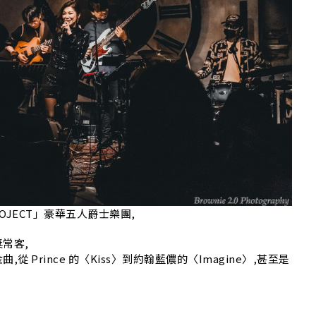
A
ROJECT」豪華五人爵士樂團,
常客,
Prince 的〈Kiss〉到約翰藍儂的〈Imagine〉,甚至是
!