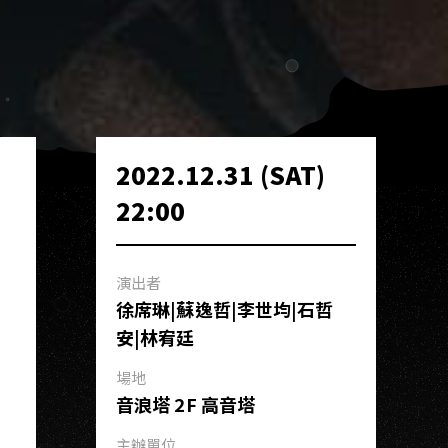
2022.12.31 (SAT)
22:00
演出者
徐席琳|蘇逸哲|李世均|石哲
安|林宥廷
場地
音浪塔 2F 高音塔
主辦單位