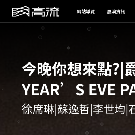
S
網站導覽
展演資訊
今晚你想來點?|爵
YEAR’S EVE P
徐席琳|蘇逸哲|李世均|