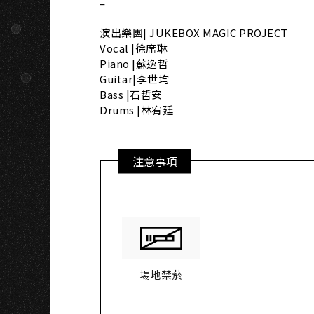
–
演出樂團| JUKEBOX MAGIC PROJECT
Vocal |徐席琳
Piano |蘇逸哲
Guitar|李世均
Bass |石哲安
Drums |林宥廷
注意事項
場地禁菸