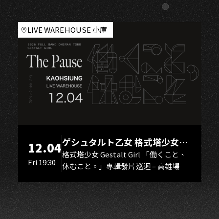
A
LIVE WAREHOUSE 小庫
ゲシュタルト乙女 格式塔少女
12.04
Gestalt Girl
格式塔少女 Gestalt Girl 「働くこと、
Fri 19:30
休むこと。」專輯發片巡迴 – 高雄場