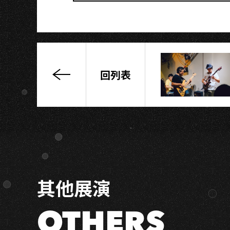
S
回列表
FORMOZA
×
Endtrocity
暴
行
終
止
×
其他展演
煙
雨
飄
OTHERS
渺