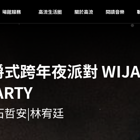
IU
ｚ
場館服務
高流生活圈
關於高流
閱讀音樂
式跨年夜派對 WIJAZ
ARTY
石哲安|林宥廷