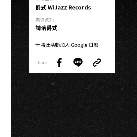
O
爵式 WiJazz Records
票價資訊
請洽爵式
將此活動加入 Google 日曆
share:
Copy
Share
Share
Copy
Link
on
on
Link
Facebook
LINE