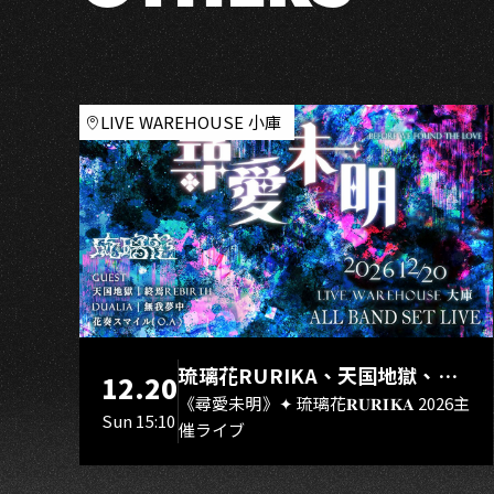
K
Rain
of
Sorrow
LIVE WAREHOUSE 小庫
琉璃花RURIKA、天国地獄、終
12.20
焉Rebirth、DUALIA、無我夢
《尋愛未明》✦ 琉璃花𝐑𝐔𝐑𝐈𝐊𝐀 2026主
Sun 15:10
催ライブ
中、花奏スマイル（O.A.）