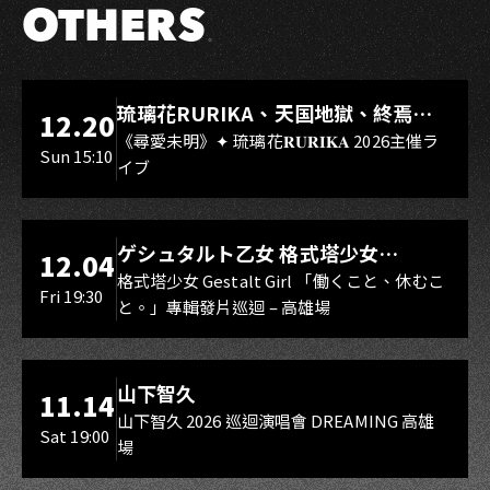
OTHERS
LIVE WAREHOUSE 小庫
琉璃花RURIKA、天国地獄、終焉
12.20
Rebirth、DUALIA、無我夢中、花奏
《尋愛未明》✦ 琉璃花𝐑𝐔𝐑𝐈𝐊𝐀 2026主催ラ
Sun 15:10
イブ
スマイル（O.A.）
LIVE WAREHOUSE 小庫
ゲシュタルト乙女 格式塔少女
12.04
Gestalt Girl
格式塔少女 Gestalt Girl 「働くこと、休むこ
Fri 19:30
と。」專輯發片巡迴 – 高雄場
海音館
山下智久
11.14
山下智久 2026 巡迴演唱會 DREAMING 高雄
Sat 19:00
場