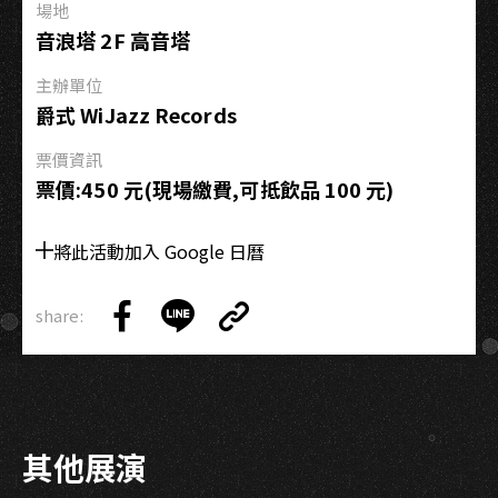
跨
場地
年
音浪塔 2F 高音塔
夜
派
主辦單位
對
爵式 WiJazz Records
WIJAZZ
票價資訊
NEW
票價:450 元(現場繳費,可抵飲品 100 元)
YEAR’S
EVE
將此活動加入 Google 日曆
PARTY
share:
Copy
Share
Share
Copy
Link
on
on
Link
Facebook
LINE
其他展演