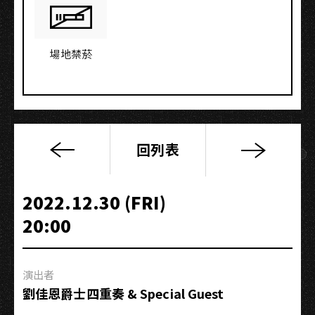
場地禁菸
回列表
今
晚
你
2022.12.30 (FRI)
想
20:00
來
點?
|
演出者
爵
劉佳恩爵士四重奏 & Special Guest
式