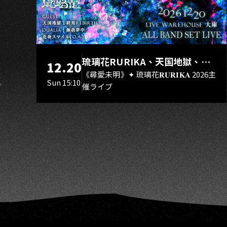
H
琉璃花RURIKA、天国地獄、終
12.20
焉Rebirth、DUALIA、無我夢
《尋愛未明》✦ 琉璃花𝐑𝐔𝐑𝐈𝐊𝐀 2026主
Sun 15:10
催ライブ
中、花奏スマイル（O.A.）