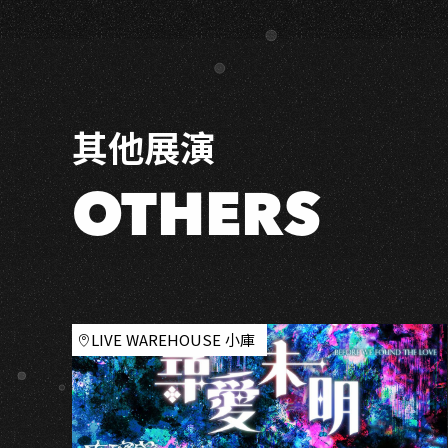
經
與
你
相
遇
其他展演
前
OTHERS
LIVE WAREHOUSE 小庫