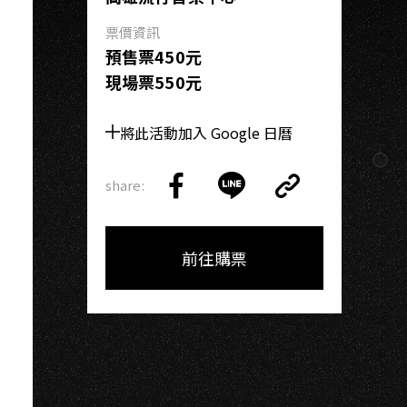
I
票價資訊
預售票450元
現場票550元
將此活動加入 Google 日曆
share:
Copy
Share
Share
Copy
Link
on
on
Link
Facebook
LINE
前往購票