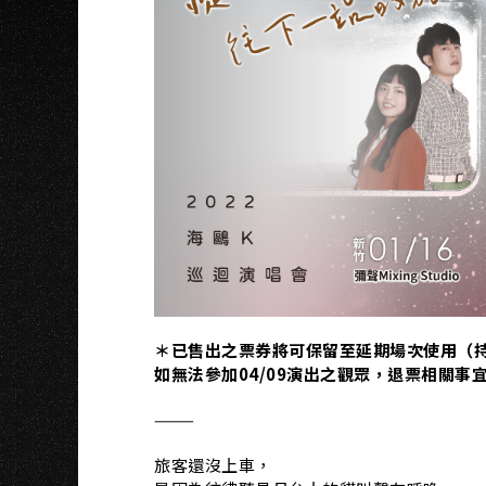
H
＊已售出之票券將可保留至延期場次使用（
如無法參加04/09演出之觀眾，退票相關事宜請見：htt
———
旅客還沒上車，