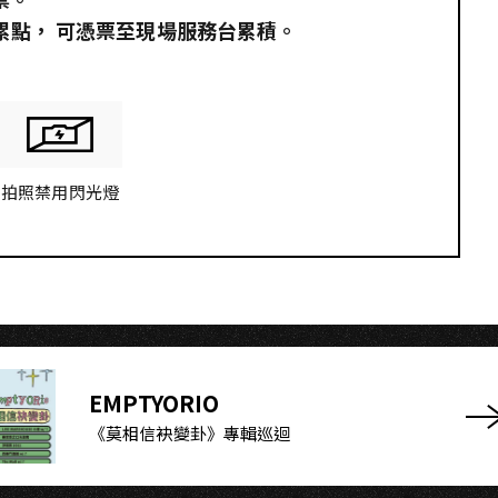
員累點，​ 可憑票至現場服務台累積。
拍照禁用閃光燈
EMPTYORIO
《莫相信袂變卦》專輯巡迴