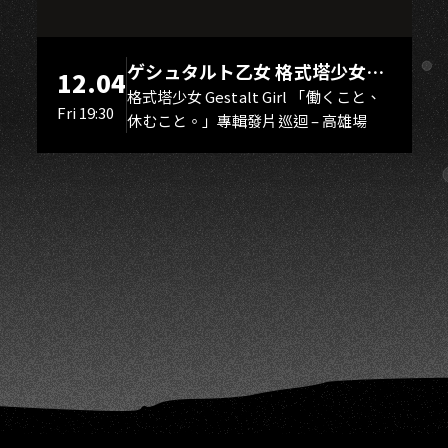
S
ゲシュタルト乙女 格式塔少女
12.04
Gestalt Girl
格式塔少女 Gestalt Girl 「働くこと、
Fri 19:30
休むこと。」專輯發片巡迴 – 高雄場