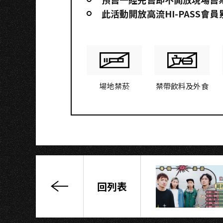
此活動開放高流HI-PASS會
場地禁菸
禁帶飲料及外食
回列表
【原
1/29】
曾