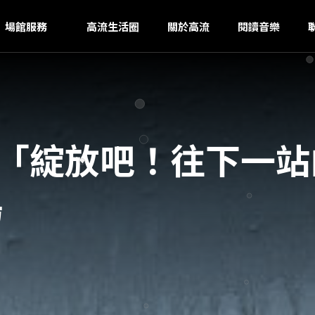
O
ｚ
場館服務
高流生活圈
關於高流
閱讀音樂
6】「綻放吧！往下一站
場