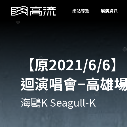
A
網站導覽
展演資訊
【原2021/6/
迴演唱會−高雄
海鷗K Seagull-K