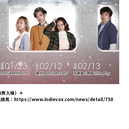
S
持票入場）＊
ps://www.indievox.com/news/detail/750