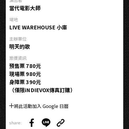
演出者
小
當代電影大師
巡
迴
場地
－
LIVE WAREHOUSE 小庫
9/14
高
主辦單位
雄
明天的歌
場
票價資訊
預售票 780元
現場票 980元
身障票 390元
（僅限iNDIEVOX傳真訂購）
將此活動加入 Google 日曆
share:
Copy