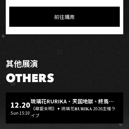
Share
Share
Copy
Link
on
on
Link
Facebook
LINE
前往購票
其他展演
OTHERS
LIVE WAREHOUSE 小庫
琉璃花RURIKA、天国地獄、終焉
12.20
Rebirth、DUALIA、無我夢中、花奏
《尋愛未明》✦ 琉璃花𝐑𝐔𝐑𝐈𝐊𝐀 2026主催ラ
Sun 15:10
イブ
スマイル（O.A.）