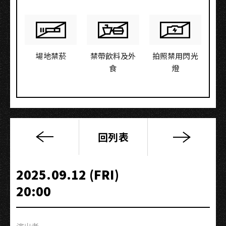
場地禁菸
禁帶飲料及外
拍照禁用閃光
食
燈
回列表
當
代
電
2025.09.12 (FRI)
影
20:00
大
師
2025