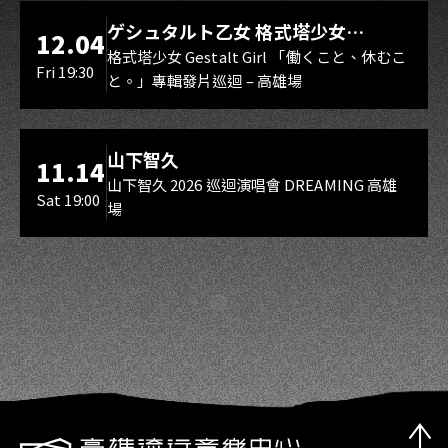
LIVE WAREHOUSE 小庫
ゲシュタルト乙女 格式塔少女
12.04
Gestalt Girl
格式塔少女 Gestalt Girl 「働くこと、休むこ
Fri 19:30
と。」專輯發片巡迴 – 高雄場
海音館
山下智久
11.14
山下智久 2026 巡迴演唱會 DREAMING 高雄
Sat 19:00
場