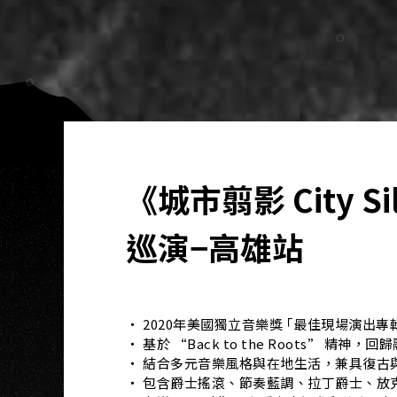
《城市翦影 City S
巡演−高雄站
‧ 2020年美國獨立音樂獎 ｢最佳現場演出專輯
‧ 基於 “Back to the Roots” 精
‧ 結合多元音樂風格與在地生活，兼具復古與
‧ 包含爵士搖滾、節奏藍調、拉丁爵士、放