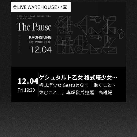
NG
LIVE WAREHOUSE 小庫
ゲシュタルト乙女 格式塔少女
12.04
Gestalt Girl
格式塔少女 Gestalt Girl 「働くこと、
Fri 19:30
休むこと。」專輯發片巡迴 – 高雄場