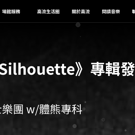
G
ｚ
場館服務
高流生活圈
關於高流
閱讀音樂
 Silhouette》
爵士樂團 w/體熊專科