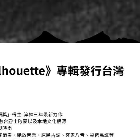
ilhouette》專輯發行台灣
獎」得主 ​ 淬鍊三年最新力作​
神，回歸融合爵士啟蒙以及本地文化根源​
時尚​
克節奏、馳放音樂、原民古調、客家八音、福佬民謠等​