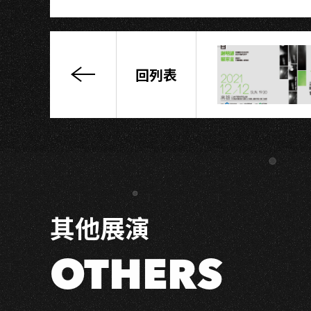
回列表
“未
來
過
去”
The
Future
of
The
其他展演
Past
宇
宙
OTHERS
輪
迴
派