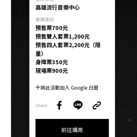
K
高雄流行音樂中心
票價資訊
預售票700元
預售雙人套票1,200元
預售四人套票2,200元（限
量）
身障票350元
現場票900元
將此活動加入 Google 日曆
share:
Copy
Share
Share
Copy
Link
on
on
Link
Facebook
LINE
前往購票