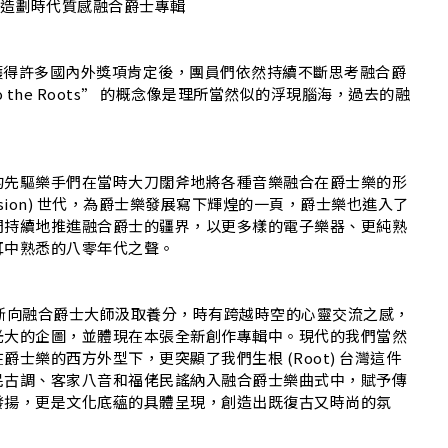
NG
打造劃時代質感融合爵士專輯​
專輯獲得許多國內外獎項肯定後，團員們依然持續不斷思考融合爵
o the Roots” 的概念像是理所當然似的浮現腦海，過去的融
的先驅樂手們在當時大刀闊斧地將各種音樂融合在爵士樂的形
Fusion) 世代，為爵士樂發展寫下輝煌的一頁，爵士樂也進入了
們持續地推進融合爵士的疆界，以更多樣的電子樂器、更純熟
中熟悉的八零年代之聲。​
員們不斷向融合爵士大師汲取養分，時有跨越時空的心靈交流之感，
光大的企圖，並體現在本張全新創作專輯中。現代的我們當然
士樂的西方外型下，更突顯了我們生根 (Root) 台灣這件
原民古調、客家八音和福佬民謠納入融合爵士樂曲式中，賦予傳
發揚，更是文化底蘊的具體呈現，創造出既復古又時尚的氛