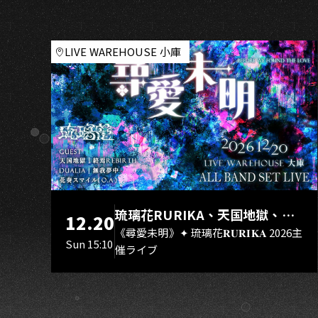
U
對
－
高
LIVE WAREHOUSE 小庫
雄
場
琉璃花RURIKA、天国地獄、終
12.20
焉Rebirth、DUALIA、無我夢
《尋愛未明》✦ 琉璃花𝐑𝐔𝐑𝐈𝐊𝐀 2026主
Sun 15:10
催ライブ
中、花奏スマイル（O.A.）