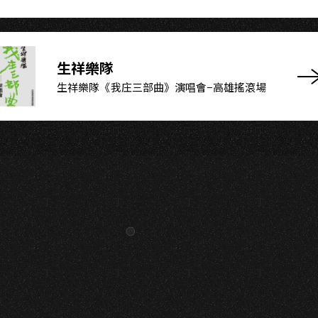
生祥樂隊
生祥樂隊《我庄三部曲》演唱會−高雄搖滾場