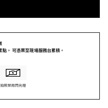
G
票
員累點，​ 可憑票至現場服務台累積。
拍照禁用閃光燈