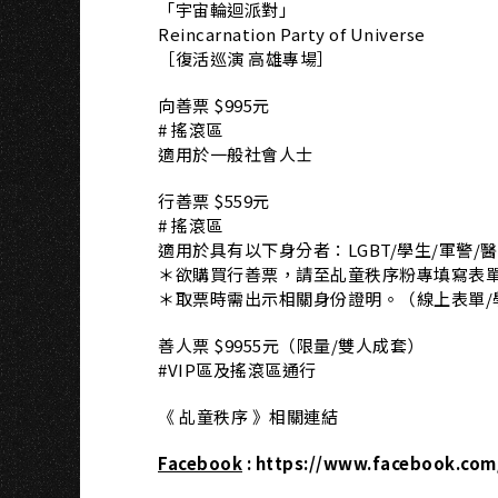
「宇宙輪迴派對」
Reincarnation Party of Universe
［復活巡演 高雄專場］
向善票 $995元
# 搖滾區
適用於一般社會人士
行善票 $559元
# 搖滾區
適用於具有以下身分者：LGBT/學生/軍警/
＊欲購買行善票，請至乩童秩序粉專填寫表
＊取票時需出示相關身份證明。（線上表單/
善人票 $9955元（限量/雙人成套）
#VIP區及搖滾區通行
《 乩童秩序 》相關連結
Facebook
:
https://www.facebook.co