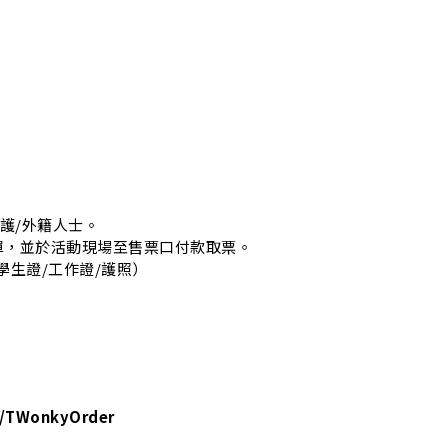
醫護/外籍人士。
單，並於活動現場至售票口付款取票。
學生證/工作證/護照）
m/TWonkyOrder