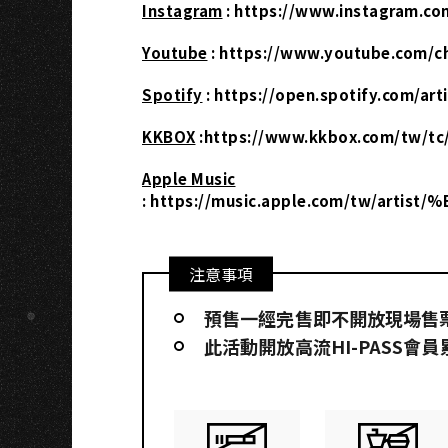
Instagram
:
https://www.instagram.co
Youtube
:
https://www.youtube.com/
Spotify
:
https://open.spotify.com/a
KKBOX
:https://www.kkbox.com/tw/tc
Apple Music
:
https://music.apple.com/tw/art
注意事項
預售一經完售即不開放現場售
此活動開放高流HI-PASS會