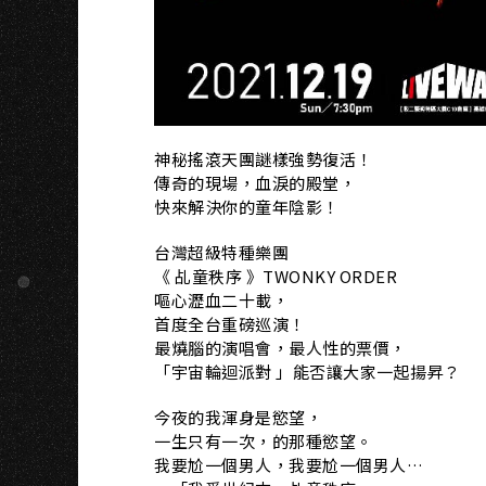
神秘搖滾天團謎樣強勢復活！
傳奇的現場，血淚的殿堂，
快來解決你的童年陰影！
台灣超級特種樂團
《 乩童秩序 》TWONKY ORDER
嘔心瀝血二十載，
首度全台重磅巡演！
最燒腦的演唱會，最人性的票價，
「宇宙輪迴派對 」能否讓大家一起揚昇？
今夜的我渾身是慾望，
一生只有一次，的那種慾望。
我要尬一個男人，我要尬一個男人…