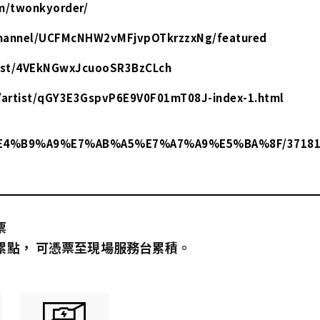
K
m/twonkyorder/
channel/UCFMcNHW2vMFjvpOTkrzzxNg/featured
rtist/4VEkNGwxJcuooSR3BzCLch
/artist/qGY3E3GspvP6E9V0F01mT08J-index-1.html
ist/%E4%B9%A9%E7%AB%A5%E7%A7%A9%E5%BA%8F/37181
票
員累點，​ 可憑票至現場服務台累積。