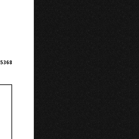
A
5368