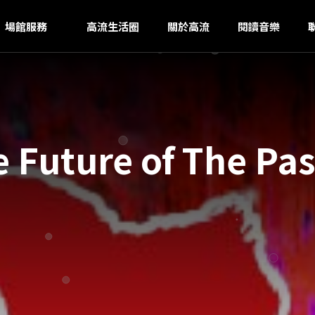
U
ｚ
場館服務
高流生活圈
關於高流
閱讀音樂
uture of The 