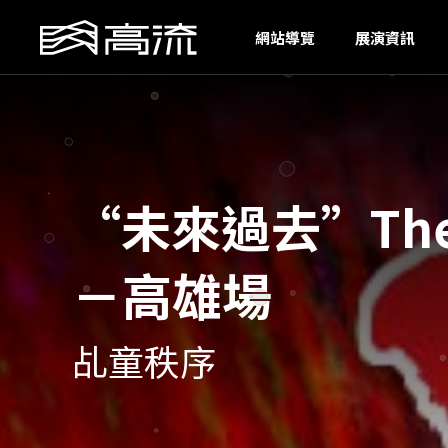
I
網站導覽
展演資訊
“未來過去”The F
－高雄場
乩童秩序