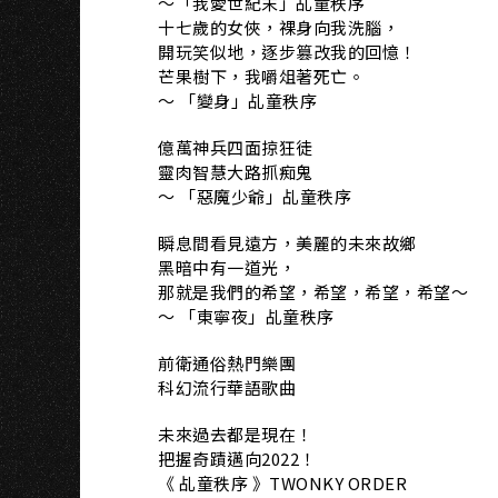
I
～「我愛世紀末」乩童秩序
十七歲的女俠，裸身向我洗腦，
開玩笑似地，逐步篡改我的回憶！
芒果樹下，我嚼俎著死亡。
～ 「變身」乩童秩序
億萬神兵四面掠狂徒
靈肉智慧大路抓痴鬼
～ 「惡魔少爺」乩童秩序
瞬息間看見遠方，美麗的未來故鄉
黑暗中有一道光，
那就是我們的希望，希望，希望，希望～
～ 「東寧夜」乩童秩序
前衛通俗熱門樂團
科幻流行華語歌曲
未來過去都是現在！
把握奇蹟邁向2022！
《 乩童秩序 》TWONKY ORDER