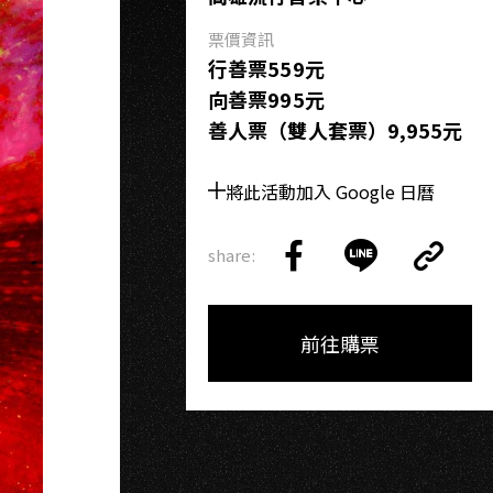
票價資訊
行善票559元
向善票995元
善人票（雙人套票）9,955元
將此活動加入 Google 日曆
share:
Copy
Share
Share
Copy
Link
on
on
Link
Facebook
LINE
前往購票