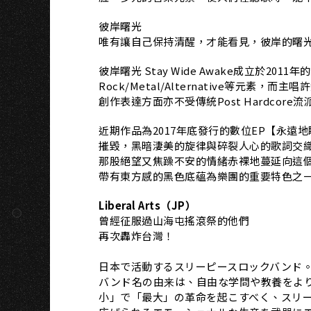
H
彼岸曙光
唯有讓自己保持清醒，才能看見，彼岸的曙
彼岸曙光 Stay Wide Awake成立於2011
Rock/Metal/Alternative等元素
創作表達方面亦不受傳統Post Hardcore
近期作品為2017年底發行的數位EP【永遠地睡
摧毀，黑暗淒美的旋律與碎裂人心的歌詞交
那股絕望又焦躁不安的情緒赤裸地蔓延向這
帶有東方感的黑色底蘊為樂團的重要特色之
Liberal Arts（JP）
曾經征服過山海屯搖滾祭的他們
再次轟炸台灣！
日本で活動するスリーピースロックバンド
バンド名の由来は、自由な学問や教養をより
小」で「最大」の革命を起こすべく、スリ