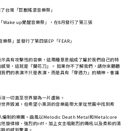
也參加了台灣「巨獸搖滾音樂祭」
灣「Wake up覺醒音樂祭」，在8月發行了第三張
醒音樂祭」並發行了第四張EP「FEAR」
表示具有攻擊性的音樂，這兩種意思組成了屬於我們自己的特
感受，這就是『蘭花刀』。 如果你不了解我們，請你來聽聽
現我們的表演不只是表演，而是具有「穿透力」的精神，會讓
吞沒一切直至世界變為一片虛無。
使世界毀滅，但希望小黑洞的音樂能帶大家從荒蕪中找到希
人編制的樂團。曲風以Melodic Death Metal和Metalcore
他旋律線、強烈的riff，加上女主唱剛烈的嘶吼以及柔和的清
不時的感到驚喜。