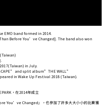
H
se EMO band formed in 2014.
e Than Before You’ve Changed]. The band also won
(Taiwan)
.
017(Taiwan) in July.
“ESCAPE” and split album”THE WALL”
ppeared in Wake Up Festival 2018 (Taiwan).
DEPARK，在2014年成立
efore You’ve Changed」，也參加了許多大大小小的比賽獲