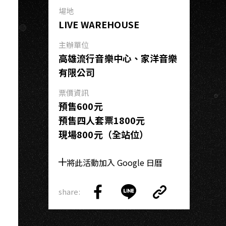
場地
LIVE WAREHOUSE
主辦單位
高雄流行音樂中心、家洋音樂
有限公司
票價資訊
預售600元
預售四人套票1800元
現場800元（全站位）
將此活動加入 Google 日曆
share:
Copy
Share
Share
Copy
Link
on
on
Link