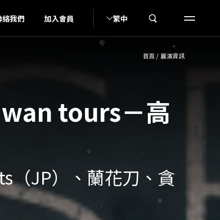
S
聯絡我們
加入會員
繁中
首頁
/
展演資訊
aiwan tours－高
al Arts（JP）、蘭花刀、貪