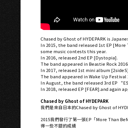
O
Chased by Ghost of HYDEPARK is Japane
In 2015, the band released 1st EP [Mor
some music contests this year.
In 2016, released 2nd EP [Dystopia].
The band appeared in Beastie Rock 2016
In 2017, released 1st mini album [2sideS]
The band appeared in Wake Up Festival 2
In August, the band released 3rd EP 
In 2018, released EP [FEAR].and again a
Chased by Ghost of HYDEPARK
我們是來自日本的Chased by Ghost of HY
2015我們發行了第一張EP「More Than B
得一些不錯的成績