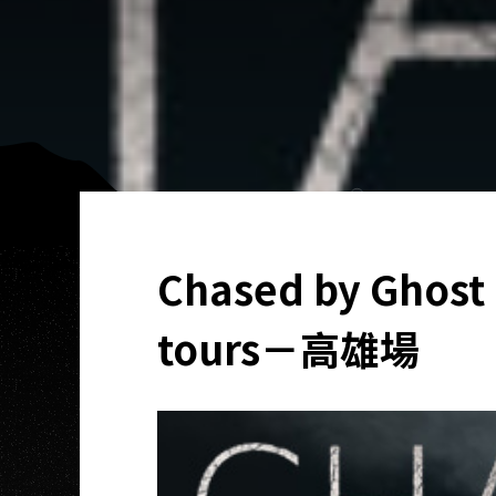
Chased by Ghost
tours－高雄場