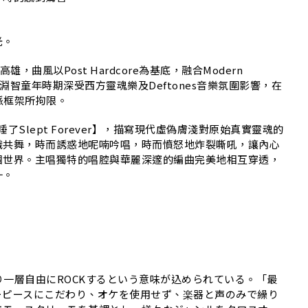
S
光。
年的高雄，曲風以Post Hardcore為基底，融合Modern
，而主唱許淵智童年時期深受西方靈魂樂及Deftones音樂氛圍影響，在
流派框架所拘限。
了Slept Forever】，描寫現代虛偽膚淺對原始真實靈魂的
織共舞，時而誘惑地呢喃吟唱，時而憤怒地炸裂嘶吼，讓內心
個世界。主唱獨特的唱腔與華麗深邃的編曲完美地相互穿透，
一。
。
一層自由にROCKするという意味が込められている。「最
ーピースにこだわり、オケを使用せず、楽器と声のみで繰り