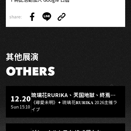
share:
Copy
Share
Share
Copy
Link
on
on
Link
Facebook
LINE
其他展演
OTHERS
LIVE WAREHOUSE 小庫
琉璃花RURIKA、天国地獄、終焉
12.20
Rebirth、DUALIA、無我夢中、花奏
《尋愛未明》✦ 琉璃花𝐑𝐔𝐑𝐈𝐊𝐀 2026主催ラ
Sun 15:10
イブ
スマイル（O.A.）
LIVE WAREHOUSE 小庫