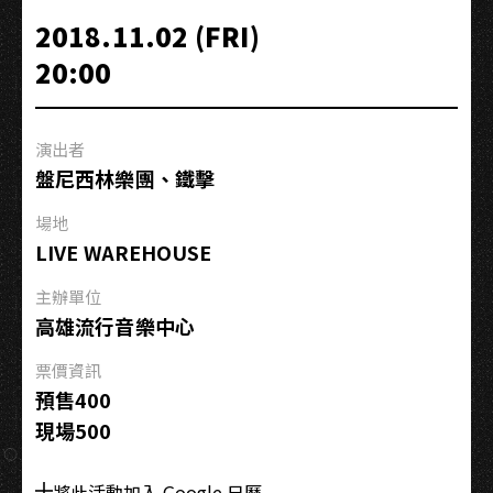
Ghost
2018.11.02 (FRI)
of
20:00
HYDEPARK
Taiwan
tours
演出者
－
盤尼西林樂團、鐵擊
高
雄
場地
場
LIVE WAREHOUSE
主辦單位
高雄流行音樂中心
票價資訊
預售400
現場500
將此活動加入 Google 日曆