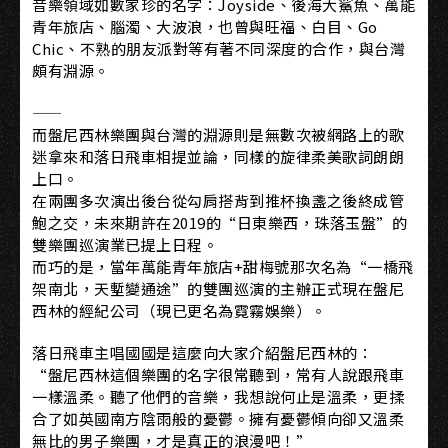
音樂領域如數家珍的名字：Joyside、後海大鯊魚、萬能
青年旅店、腦濁、大波浪，也曾與旺福、白目、Go
Chic、不熟的朋友派對等有著不同深度的合作，與台灣
頗有淵源。
——
而盤尼西林樂團與台灣的淵源則是無數次被網路上的歌
迷拿來和落日飛車相提並論，同樣的旋律柔美歌詞朗朗
上口。
在兩團多次演出後台從勾肩搭背到推杯換盞之後終成管
鮑之交，未來期許在2019的“日東樂西，珠落玉盤”的
雙樂團巡演業已提上日程。
而巧的是，當年萬能青年旅店+甜梅號那次名為“一橋飛
架南北，天塹變通途”的雙團巡演的主辦正式現在盤尼
西林的經紀公司（現已更名為霓霧娛樂）。
落日飛車主唱國國是這麼向大家介紹盤尼西林的：
“盤尼西林這個樂團的名字很常聽到，常有人說跟飛車
一樣溫柔。聽了他們的音樂，我想說何止是溫柔，更揉
合了如英國南方陰雨般的憂鬱。擁有憂鬱傾向卻又溫柔
無比的男子樂團，才是真正的浪漫吧！”