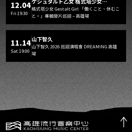
ゲシュタルト乙女 格式塔少女
12.04
Gestalt Girl
格式塔少女 Gestalt Girl 「働くこと、休むこ
Fri 19:30
と。」專輯發片巡迴 – 高雄場
海音館
山下智久
11.14
山下智久 2026 巡迴演唱會 DREAMING 高雄
Sat 19:00
場