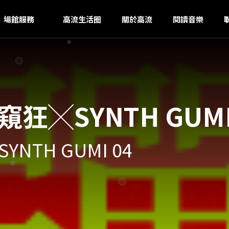
S
ｚ
場館服務
高流生活圈
關於高流
閱讀音樂
狂╳SYNTH GUMI
TH GUMI 04