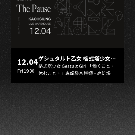
OH
ゲシュタルト乙女 格式塔少女
12.04
Gestalt Girl
格式塔少女 Gestalt Girl 「働くこと、
Fri 19:30
休むこと。」專輯發片巡迴 – 高雄場