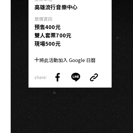
S
高雄流行音樂中心
票價資訊
預售400元
雙人套票700元
現場500元
將此活動加入 Google 日曆
share:
Copy
Share
Share
Copy
Link
on
on
Link
Facebook
LINE