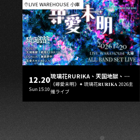
A
LIVE WAREHOUSE 小庫
琉璃花RURIKA、天国地獄、終
12.20
焉Rebirth、DUALIA、無我夢
《尋愛未明》✦ 琉璃花𝐑𝐔𝐑𝐈𝐊𝐀 2026主
Sun 15:10
催ライブ
中、花奏スマイル（O.A.）