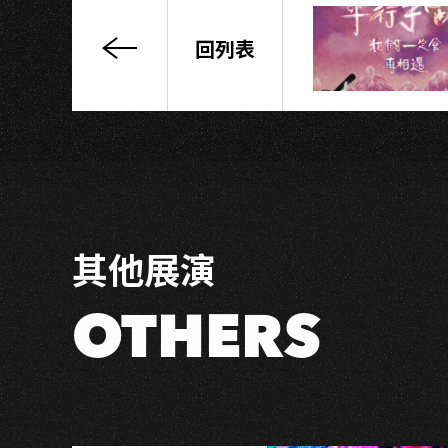
H
回列表
NO
COMPLY
－
高
雄
場
其他展演
OTHERS