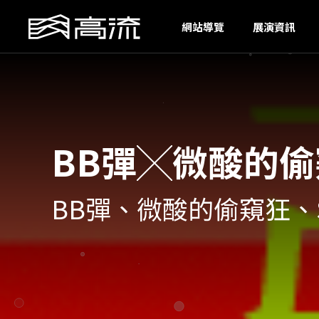
H
網站導覽
展演資訊
BB彈╳微酸的偷窺
BB彈、微酸的偷窺狂、SYN