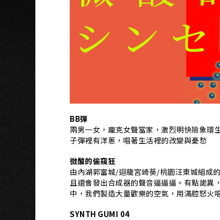
A
BB彈
兩男一女，龐克女聲當家，激烈明快險象環
子彈裡有洋蔥，唱著生活裡的改變與憂愁
微酸的偷窺狂
由內湖郭富城/迴龍宮崎葵/桃園汪東城組成
且還會發出合成器的聲音逼逼逼。有點詭異
中，我們製造大量歡樂的空氣，用滿腔怒火
SYNTH GUMI 04