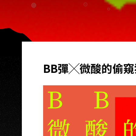
BB彈╳微酸的偷窺狂╳