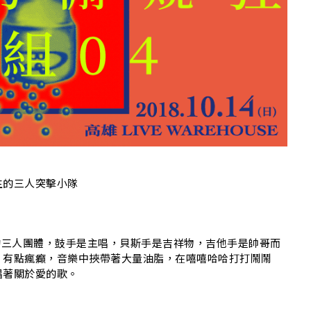
OH
生的三人突擊小隊
的三人團體，鼓手是主唱，貝斯手是吉祥物，吉他手是帥哥而
，有點瘋癲，音樂中挾帶著大量油脂，在嘻嘻哈哈打打鬧鬧
唱著關於愛的歌。