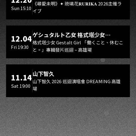
Rebirth、DUALIA、無我夢中、花奏
《尋愛未明》✦ 琉璃花𝐑𝐔𝐑𝐈𝐊𝐀 2026主催ラ
Sun 15:10
イブ
スマイル（O.A.）
LIVE WAREHOUSE 小庫
ゲシュタルト乙女 格式塔少女
12.04
Gestalt Girl
格式塔少女 Gestalt Girl 「働くこと、休むこ
Fri 19:30
と。」專輯發片巡迴 – 高雄場
海音館
山下智久
11.14
山下智久 2026 巡迴演唱會 DREAMING 高雄
Sat 19:00
場