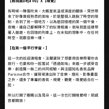
【既視感Déjà vu】X【嗅覺】
有時候一陣風吹來，大概是氣溫或濕度的關係，突然帶
來了好像曾經熟悉的氣味，於是整個人跳脫了時空的限
制，去到了另一個地方，以為是回憶裡的某一個午後、
夜晚，連自己都解釋不了的似曾相識。氣味就是這樣帶
著人遨遊，在回憶的列車上、在未知的想象中、在任何
時空，就跟音樂一樣。
【在另一個平行宇宙，】
這一次的巡迴演唱會，法蘭黛除了想要用音樂帶著你去
旅行，也要和你一起嘗試「透過氣味」來進一步感受音
樂、創造獨一無二的共同經驗。與法國知名香氛品牌
Parisine合作，讓現場演出除了音樂、燈光、影像畫面
之外，還多了專屬的香氣，視覺、聽覺、嗅覺結合在一
起。
所以打開了眼睛以及耳朵，這一次也打開嗅覺吧！把感
官都開放！