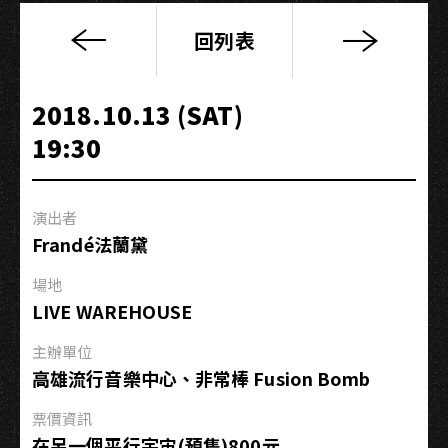
回列表
BB
彈
╳
2018.10.13 (SAT)
微
19:30
酸
的
偷
演出者
窺
Frandé法蘭黛
狂
╳SYNTH
場地
GUMI
LIVE WAREHOUSE
04
主辦單位
高雄流行音樂中心、非常棒 Fusion Bomb
票價資訊
在另一個平行宇宙(預售)800元