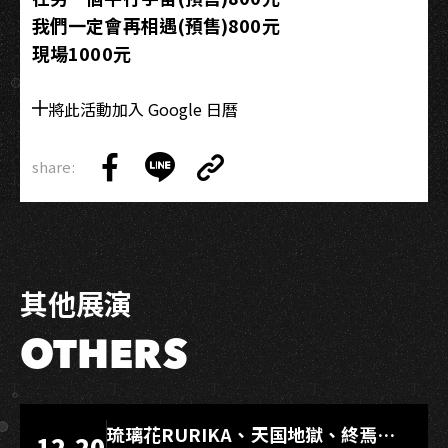
我們一定會再相遇(預售)800元
現場1000元
將此活動加入 Google 日曆
share:
Copy
Share
Share
Copy
Link
on
on
Link
Facebook
LINE
其他展演
OTHERS
LIVE WAREHOUSE 小庫
琉璃花RURIKA、天国地獄、終焉
12.20