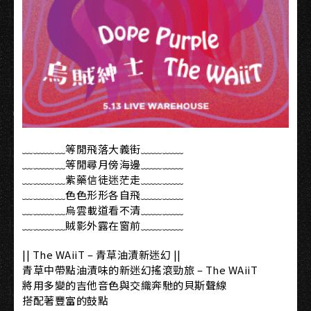
﹏﹏﹏﹏等閒飛落大義街﹏﹏﹏﹏
﹏﹏﹏﹏等閒尋月傍海邊﹏﹏﹏﹏
﹏﹏﹏﹏紫藥信徒迷茫走﹏﹏﹏﹏
﹏﹏﹏﹏色色形形各自飛﹏﹏﹏﹏
﹏﹏﹏﹏烏雲載道看不清﹏﹏﹏﹏
﹏﹏﹏﹏賊影外露在窗前﹏﹏﹏﹏
|| The WAiiT – 青草油漬新迷幻 ||
青草中帶點油漬味的新迷幻搖滾勁旅 – The WAiiT
將用多變的吉他音色與交織奔馳的貝斯聲線
搭配著豐富的鼓點