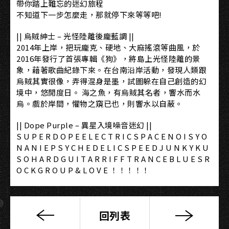
帶你踏上難忘的迷幻旅程
不知道下一步怎麼走，那就停下來等等吧!
|| 烏賊紳士 – 光怪陸離後龐藍調 ||
2014年上岸，把玩龐克、硬地、大麻搖滾等曲風，於
2016年發行了首張專輯《狗》，將島上光怪陸離的景
象，藉著歌曲紀錄下來。在台南沿岸活動，發現人類跟
烏賊其實很像，弄得混身是墨，試圖躲在自己創造的幻
境中，悠閒度日。 海之魚，有烏賊其名者，響水而水
烏。戲於岸間，懼物之窺已也，則響水以自蔽。
|| Dope Purple – 異星入境噪音迷幻 ||
S U P E R D O P E E L E C T R I C S P A C E N O I S Y O
N A N I E P S Y C H E D E L I C S P E E D J U N K Y K U
S O H A R D G U I T A R R I F F T R A N C E B L U E S R
O C K G R O U P & L O V E ！！！！！
回列表
霧