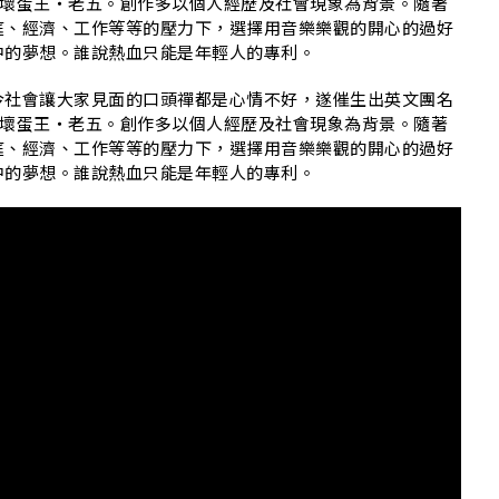
為中文團名壞蛋王・老五。創作多以個人經歷及社會現象為背景。隨著
庭、經濟、工作等等的壓力下，選擇用音樂樂觀的開心的過好
中的夢想。誰說熱血只能是年輕人的專利。
今社會讓大家見面的口頭禪都是心情不好，遂催生出英文團名
為中文團名壞蛋王・老五。創作多以個人經歷及社會現象為背景。隨著
庭、經濟、工作等等的壓力下，選擇用音樂樂觀的開心的過好
中的夢想。誰說熱血只能是年輕人的專利。