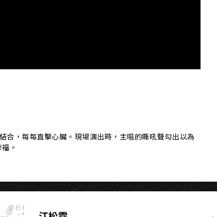
NG
密結合，每每直擊心臟。現場演出時，主唱的嘶吼聲勾出以為
幸福。
江松霖