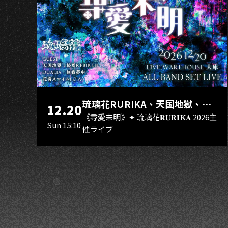
N
琉璃花RURIKA、天国地獄、終
12.20
焉Rebirth、DUALIA、無我夢
《尋愛未明》✦ 琉璃花𝐑𝐔𝐑𝐈𝐊𝐀 2026主
Sun 15:10
催ライブ
中、花奏スマイル（O.A.）