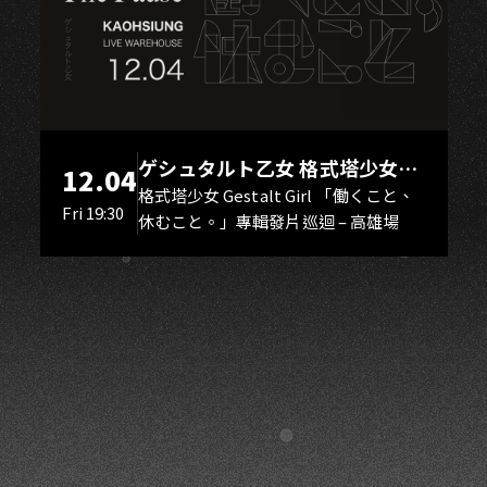
G
ゲシュタルト乙女 格式塔少女
12.04
Gestalt Girl
格式塔少女 Gestalt Girl 「働くこと、
Fri 19:30
休むこと。」專輯發片巡迴 – 高雄場