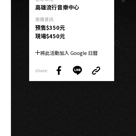
K
高雄流行音樂中心
票價資訊
預售$350元
現場$450元
將此活動加入 Google 日曆
share:
Copy
Share
Share
Copy
Link
on
on
Link
Facebook
LINE