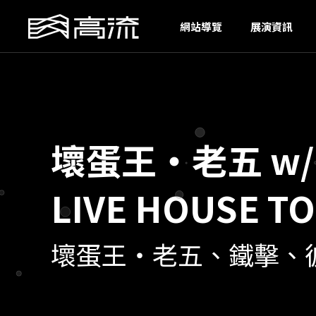
U
網站導覽
展演資訊
壞蛋王・老五 w/
LIVE HOUSE T
壞蛋王・老五、鐵擊、