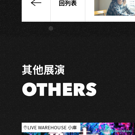
回列表
等
等
啊！
紫
色
烏
賊
The
其他展演
WAiiT
╳
烏
OTHERS
賊
紳
士
╳
Dope
Purple
LIVE WAREHOUSE 小庫