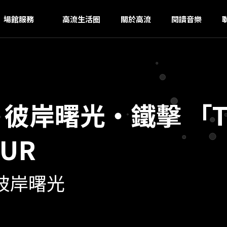
NG
ｚ
場館服務
高流生活圈
關於高流
閱讀音樂
 彼岸曙光・鐵擊 「TH
OUR
彼岸曙光