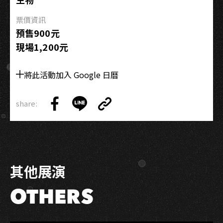
票價資訊
預售900元
現場1,200元
將此活動加入 Google 日曆
share:
Copy
Share
Share
Copy
Link
on
on
Link
Facebook
LINE
其他展演
OTHERS