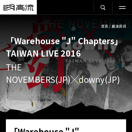
首頁
/
展演資訊
「Warehouse "J" Chapters」
TAIWAN LIVE 2016
THE
NOVEMBERS(JP)╳downy(JP)
「Warehouse "J"