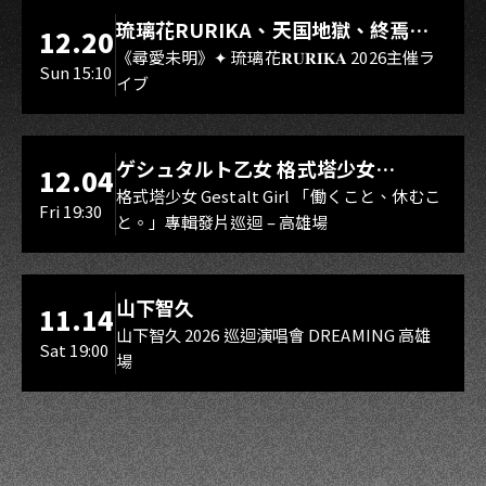
LIVE WAREHOUSE 小庫
琉璃花RURIKA、天国地獄、終焉
12.20
Rebirth、DUALIA、無我夢中、花奏
《尋愛未明》✦ 琉璃花𝐑𝐔𝐑𝐈𝐊𝐀 2026主催ラ
Sun 15:10
イブ
スマイル（O.A.）
LIVE WAREHOUSE 小庫
ゲシュタルト乙女 格式塔少女
12.04
Gestalt Girl
格式塔少女 Gestalt Girl 「働くこと、休むこ
Fri 19:30
と。」專輯發片巡迴 – 高雄場
海音館
山下智久
11.14
山下智久 2026 巡迴演唱會 DREAMING 高雄
Sat 19:00
場