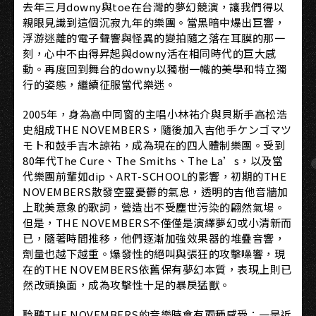
去年三月downy與toe在台灣的夢幻競演，讓我們得以
親眼見識到這個沉寂九年的樂團。當黑暗中爆出巨響，
浮游迷離的電子聲響與怪異的變拍隨之落在耳膜的那一
刻，心中不由得昇起與downy活在相同時代的巨大感
動。再度回到舞台的downy以獨樹一幟的美學和特立獨
行的姿態，繼續征服當代樂迷。
2005年，身為高中同窗的主唱小林祐介與貝斯手高松浩
史組成THE NOVEMBERS，隨後加入吉他手ケンゴマツ
モト和鼓手吉木諒祐，成為現在的四人體制樂團。受到
80年代The Cure、The Smiths、The La’s，以及當
代樂團前輩如dip、ART-SCHOOL的影響，初期的THE
NOVEMBERS散發空靈憂鬱的氣息，透明的吉他音牆加
上耽美意象的歌詞，營造出不受塵世污染的翩然氣場。
但是，THE NOVEMBERS不僅僅是演繹夢幻或小清新而
已，隨著時間推移，他們逐漸加強效果器的堆疊音響，
劑量也越下越重。爆發性的絕叫與張狂的攻擊噪響，現
在的THE NOVEMBERS依舊保有夢幻本質，表現上則已
然改頭換面，成為攻擊性十足的暴戾猛獸。
聆聽THE NOVEMBERS的音樂時會有兩種感受：一是近