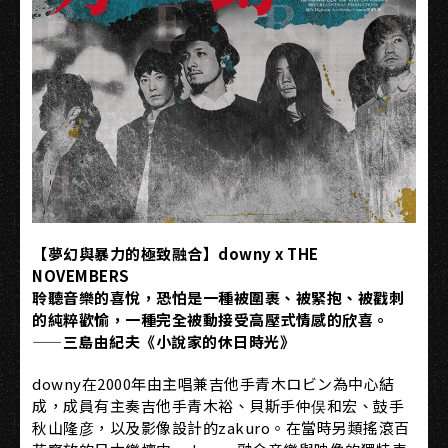
【夢幻與暴力的極致融合】downy x THE
NOVEMBERS
聆聽音樂的喜悅，恐怕是一種被圍裹、被緊抱、被戳刺
的純粹歡愉，一種完全被動接受高壓式情感的欣喜。
——三島由紀夫《小說家的休日時光》
downy在2000年由主唱兼吉他手青木ロビン為中心結
成，成員有主奏吉他手青木裕、貝斯手仲俣和宏、鼓手
秋山隆彦，以及影像設計的zakuro。在當時另類搖滾百