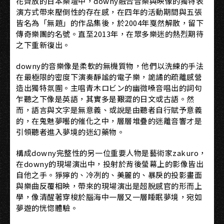
花齊放的日本樂壇中，downy融合音樂與映像的獨特表
演方式帶來壓倒性的存在感，在四年的活動期間與五張
皆名為「無題」的作品集後，於2004年戛然解散，留下
傳奇樂團的名號。直至2013年，在眾多樂迷的熱烈期待
之下重新復出。
downy的音樂像是柔軟的無機質物，他們以洗練的手法
在最極限的密度下演奏靜謐的電子樂，詭譎的疏離感營
造出獨特氛圍。主唱青木ロビン的幽微嗓音唱出的詞句
乍聽之下像是英語，其實多是艱澀的日文或古語。然
而，語言與文字是無意義、或說是由聽者自行賦予意義
的，在鬼魅夢囈的催化之中，層層堆疊的迷離音響才是
引領聽者進入夢境的迷幻藥物。
構成downy完整性的另一位重要人物是藝術家zakuro，
在downy的現場演出中，投射於背後螢幕上的影像皆出
自他之手。猙獰的、冷冽的、美麗的、暴戾的投影畫面
與樂曲反覆相映，帶來的現場演出是超脫感官的形而上
學，像清醒著穿梭於腦海中一層又一層睡眠夢境，宛如
夢遊的恍惚體驗。