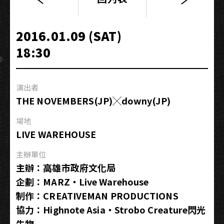
CITY
JIVE
城
2016.01.09 (SAT)
市
18:30
廢
話
演出者
THE NOVEMBERS(JP)╳downy(JP)
場地
LIVE WAREHOUSE
主辦單位
主辦：高雄市政府文化局
企劃：MARZ・Live Warehouse
制作：CREATIVEMAN PRODUCTIONS
協力：Highnote Asia・Strobo Creature閃光
生物