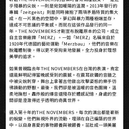
乎殘暴的尖銳，一則是宛如暖陽的溫潤。2013年發行的
專輯「zeitgeist」則是同時擁抱了兩項矛盾特質的集大
成，在一片黑色的空間中，夢幻與暴力兩種極端並存，
達成不可思議的平衡感。而就在這張作品發行的同一
年，THE NOVEMBERS才剛宣布脫離原本的公司，成立
自主音樂廠牌「MERZ」。一如「MERZ」名稱來自於
1920年代德國的藝術運動「Merzbau」，他們的音樂在
脫離體制後，得以更不受拘束地發展，全力投身於理想
美學的追求。
如果曾親臨去年THE NOVEMBERS在台灣的表演，肯定
還能鮮明記得當晚感受到的震撼。在震耳欲聾的音牆之
中被尖銳刺穿，舞台上拿著吉他做出攻擊姿態的樂手彷
彿躁動的野獸。最後，我們卻是被溫暖的音色圍擁，溫
柔地撫慰。轟炸般的爆音還殘存於體感記憶，身處的空
間卻是澄澈得近乎透明的奇異世界。
邁入第十年的THE NOVEMBERS，每次的演出都是嶄新
的蛻變。他們無視外界的流動，埋頭在自己編築的世界
中，以自身喜愛的事物餵養與被餵養，茁壯成一頭美麗