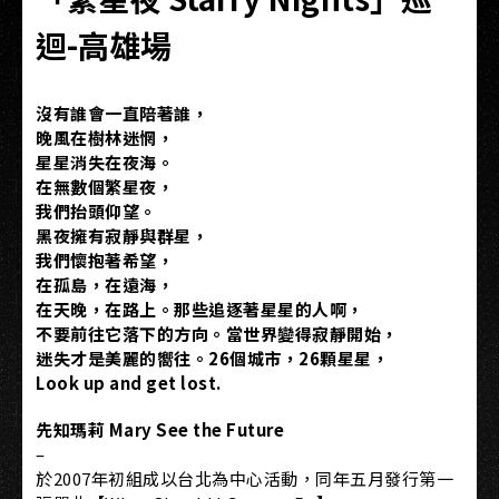
迴-高雄場
沒有誰會一直陪著誰，
晚風在樹林迷惘，
星星消失在夜海。
在無數個繁星夜，
我們抬頭仰望。
黑夜擁有寂靜與群星，
我們懷抱著希望，
在孤島，在遠海，
在天晚，在路上。那些追逐著星星的人啊，
不要前往它落下的方向。當世界變得寂靜開始，
迷失才是美麗的嚮往。26個城市，26顆星星，
Look up and get lost.
先知瑪莉 Mary See the Future
–
於2007年初組成以台北為中心活動，同年五月發行第一