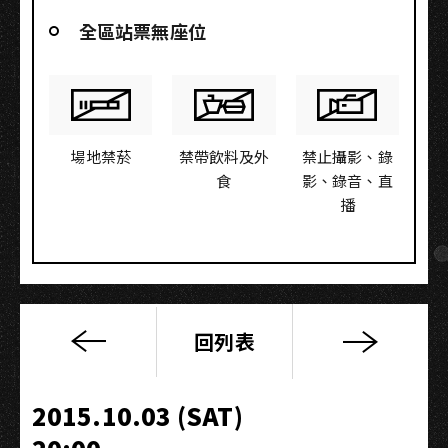
全區站票無座位
場地禁菸
禁帶飲料及外
禁止攝影、錄
食
影、錄音、直
播
回列表
2015「向
著
南
2015.10.03 (SAT)
邊」