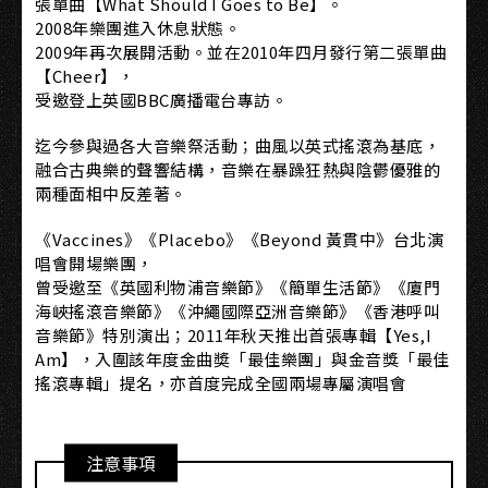
張單曲【What Should I Goes to Be】。
2008年樂團進入休息狀態。
2009年再次展開活動。並在2010年四月發行第二張單曲
【Cheer】，
受邀登上英國BBC廣播電台專訪。
迄今參與過各大音樂祭活動；曲風以英式搖滾為基底，
融合古典樂的聲響結構，音樂在暴躁狂熱與陰鬱優雅的
兩種面相中反差著。
《Vaccines》《Placebo》《Beyond 黃貫中》台北演
唱會開場樂團，
曾受邀至《英國利物浦音樂節》《簡單生活節》《廈門
海峽搖滾音樂節》《沖繩國際亞洲音樂節》《香港呼叫
音樂節》特別演出；2011年秋天推出首張專輯【Yes,I
Am】，入圍該年度金曲奬「最佳樂團」與金音獎「最佳
搖滾專輯」提名，亦首度完成全國兩場專屬演唱會
注意事項