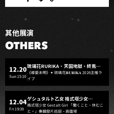
Copy
Share
Share
Copy
Link
on
on
Link
Facebook
LINE
其他展演
OTHERS
LIVE WAREHOUSE 小庫
琉璃花RURIKA、天国地獄、終焉
12.20
Rebirth、DUALIA、無我夢中、花奏
《尋愛未明》✦ 琉璃花𝐑𝐔𝐑𝐈𝐊𝐀 2026主催ラ
Sun 15:10
イブ
スマイル（O.A.）
LIVE WAREHOUSE 小庫
ゲシュタルト乙女 格式塔少女
12.04
Gestalt Girl
格式塔少女 Gestalt Girl 「働くこと、休むこ
Fri 19:30
と。」專輯發片巡迴 – 高雄場