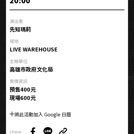
20:00
演
唱
會
演出者
－
先知瑪莉
高
雄
場地
限
LIVE WAREHOUSE
定
主辦單位
高雄市政府文化局
票價資訊
預售400元
現場600元
將此活動加入 Google 日曆
share: