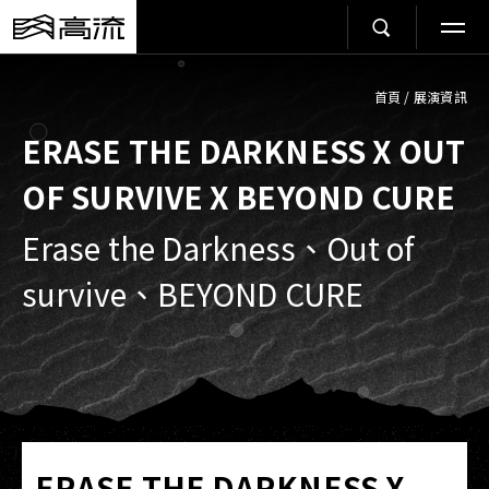
首頁
/
展演資訊
ERASE THE DARKNESS X OUT
OF SURVIVE X BEYOND CURE
Erase the Darkness、Out of
survive、BEYOND CURE
ERASE THE DARKNESS X