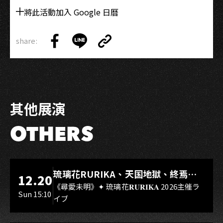
將此活動加入 Google 日曆
share:
Copy
Share
Share
Copy
Link
on
on
Link
Facebook
LINE
其他展演
OTHERS
LIVE WAREHOUSE 小庫
琉璃花RURIKA、天国地獄、終焉
12.20
Rebirth、DUALIA、無我夢中、花奏
《尋愛未明》✦ 琉璃花𝐑𝐔𝐑𝐈𝐊𝐀 2026主催ラ
Sun 15:10
イブ
スマイル（O.A.）