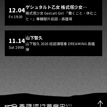
LIVE WAREHOUSE 小庫
ゲシュタルト乙女 格式塔少女
12.04
Gestalt Girl
格式塔少女 Gestalt Girl 「働くこと、休むこ
Fri 19:30
と。」專輯發片巡迴 – 高雄場
海音館
山下智久
11.14
山下智久 2026 巡迴演唱會 DREAMING 高雄
Sat 19:00
場