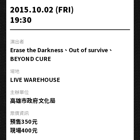
夜
2015.10.02 (FRI)
Starry
19:30
Nights」
巡
迴-
演出者
高
Erase the Darkness、Out of survive、
雄
BEYOND CURE
場
場地
LIVE WAREHOUSE
主辦單位
高雄市政府文化局
票價資訊
預售350元
現場400元