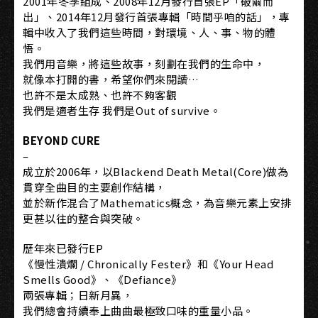
2001年冬季組成、2008年12月發行首張EP「破繭而
出」、2014年12月發行首張專輯「時間乎咱的話」，專
輯中收入了我們這些時間，對環境、人、事、物的體
悟。
我們用音樂，將這些故事，刻劃在我們的生命中，
就像本打開的書，希望你們來閱讀…
也許不是太成熟、也許不夠客觀
我們是適者生存 我們是Out of survive。
BEYOND CURE
–
成立於2006年，以Blackend Death Metal(Core)做為
貫穿全曲目的主要創作結構，
並於新作混合了Mathematics概念，為音樂元素上安排
更甚以往的整合與突破。
歷年來已發行EP
《慢性潰爛 / Chronically Fester》和《Your Head
Smells Good》、《Defiance》
兩張專輯；日新月異，
我們總會持續奉上曲曲最極致口味的重量小品。