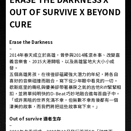
OUT OF SURVIVE X BEYOND
CURE
Erase the Darkness
–
2014年春天成立於高雄，曾參與2014搖滾本事、改變嘉
義音樂會、2015大港開唱、以及高雄當地大大小小成
發。
五個高雄男孩，在徬徨卻蘊藏強大潛力的年紀，將各自
喜好的音樂碰撞而融合，寫下從少年眼中看見的一切。
歇斯底里的嘶吼與優美卻帶著暴戾之氣的吉他Riff緊緊相
扣，並將單純明快的D-Beat巧妙地融合進每首曲子中。
「或許黑暗的世界充滿不幸，但無數不幸背後都有一個
淒美的故事，而我們將把這些故事寫下來。」
Out of survive 適者生存
–