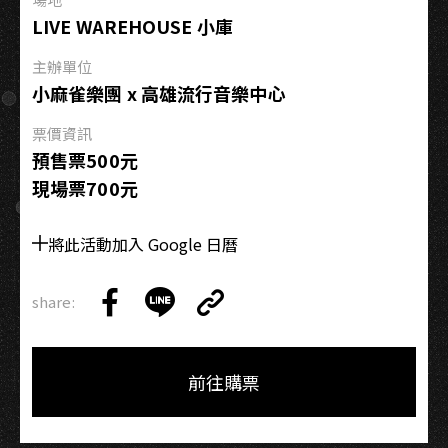
POP
LIVE WAREHOUSE 小庫
怎
麼
主辦單位
聽？
小麻雀樂團 x 高雄流行音樂中心
韓
票價資訊
國
預售票500元
流
現場票700元
行
音
樂
將此活動加入 Google 日曆
的
中
share:
Copy
毒
Share
Share
Copy
Link
旋
on
on
Link
律
Facebook
LINE
前往購票