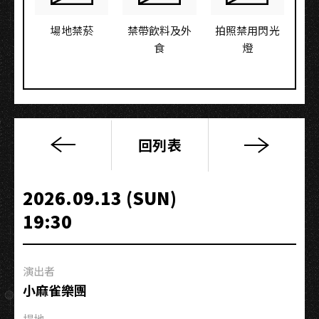
場地禁菸
禁帶飲料及外
拍照禁用閃光
食
燈
回列表
高
流
系：
2026.09.13 (SUN)
超
19:30
營
養
學
演出者
分
小麻雀樂團
|
K-
場地