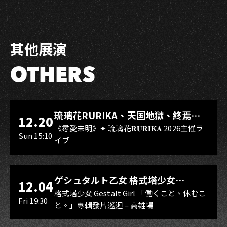
其他展演
OTHERS
LIVE WAREHOUSE 小庫
琉璃花RURIKA、天国地獄、終焉
12.20
Rebirth、DUALIA、無我夢中、花奏
《尋愛未明》✦ 琉璃花𝐑𝐔𝐑𝐈𝐊𝐀 2026主催ラ
Sun 15:10
イブ
スマイル（O.A.）
LIVE WAREHOUSE 小庫
ゲシュタルト乙女 格式塔少女
12.04
Gestalt Girl
格式塔少女 Gestalt Girl 「働くこと、休むこ
Fri 19:30
と。」專輯發片巡迴 – 高雄場