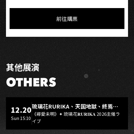
Share
Share
Copy
Link
on
on
Link
Facebook
LINE
前往購票
其他展演
OTHERS
LIVE WAREHOUSE 小庫
琉璃花RURIKA、天国地獄、終焉
12.20
Rebirth、DUALIA、無我夢中、花奏
《尋愛未明》✦ 琉璃花𝐑𝐔𝐑𝐈𝐊𝐀 2026主催ラ
Sun 15:10
イブ
スマイル（O.A.）