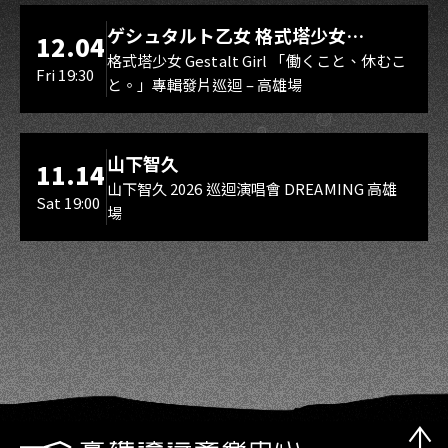
LIVE WAREHOUSE 小庫
ゲシュタルト乙女 格式塔少女
12.04
Gestalt Girl
格式塔少女 Gestalt Girl 「働くこと、休むこ
Fri 19:30
と。」專輯發片巡迴 – 高雄場
海音館
山下智久
11.14
山下智久 2026 巡迴演唱會 DREAMING 高雄
Sat 19:00
場