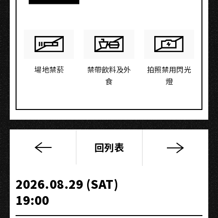
場地禁菸
禁帶飲料及外
拍照禁用閃光
食
燈
回列表
小
麻
雀
2026.08.29 (SAT)
樂
19:00
團
《歡