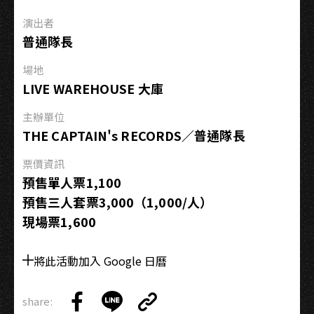
迎
演出者
來
普通隊長
到
小
場地
麻
LIVE WAREHOUSE 大庫
雀
樂
主辦單位
園》
THE CAPTAIN's RECORDS／普通隊長
五
票價資訊
週
預售單人票1,100
年
預售三人套票3,000（1,000/人）
專
現場票1,600
場
將此活動加入 Google 日曆
share:
Copy