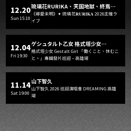
LIVE WAREHOUSE 小庫
琉璃花RURIKA、天国地獄、終焉
12.20
Rebirth、DUALIA、無我夢中、花奏
《尋愛未明》✦ 琉璃花𝐑𝐔𝐑𝐈𝐊𝐀 2026主催ラ
Sun 15:10
イブ
スマイル（O.A.）
LIVE WAREHOUSE 小庫
ゲシュタルト乙女 格式塔少女
12.04
Gestalt Girl
格式塔少女 Gestalt Girl 「働くこと、休むこ
Fri 19:30
と。」專輯發片巡迴 – 高雄場
海音館
山下智久
11.14
山下智久 2026 巡迴演唱會 DREAMING 高雄
Sat 19:00
場