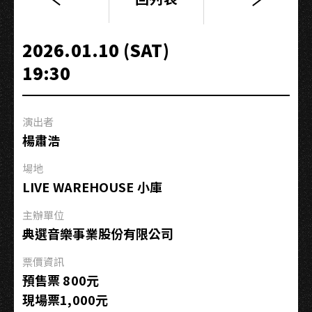
LOVE
&
MUSIC
2026.01.10 (SAT)
青
19:30
春
校
園
演出者
誌
楊肅浩
－
那
場地
瑪
LIVE WAREHOUSE 小庫
夏
國
主辦單位
中
典選音樂事業股份有限公司
票價資訊
預售票 800元
現場票1,000元