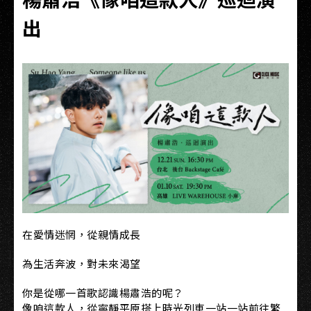
出
在愛情迷惘，從親情成長
為生活奔波，對未來渴望
你是從哪一首歌認識楊肅浩的呢？
像咱這款人，從寧靜平原搭上時光列車一站一站前往繁