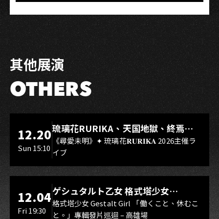
其他展演
OTHERS
LIVE WAREHOUSE 小庫
琉璃花RURIKA、天国地獄、終焉
12.20
Rebirth、DUALIA、無我夢中、花奏
《尋愛未明》✦ 琉璃花𝐑𝐔𝐑𝐈𝐊𝐀 2026主催ラ
Sun 15:10
イブ
スマイル（O.A.）
LIVE WAREHOUSE 小庫
ゲシュタルト乙女 格式塔少女
12.04
Gestalt Girl
格式塔少女 Gestalt Girl 「働くこと、休むこ
Fri 19:30
と。」專輯發片巡迴 – 高雄場