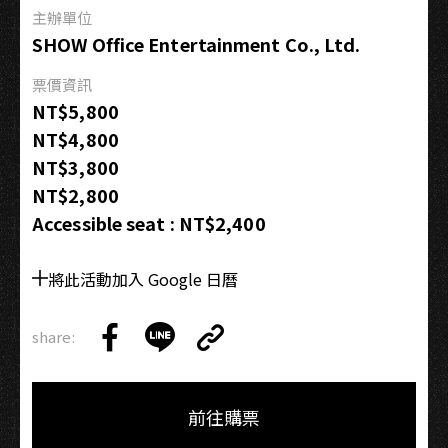
主辦單位
SHOW Office Entertainment Co., Ltd.
票價資訊
NT$5,800
NT$4,800
NT$3,800
NT$2,800
Accessible seat : NT$2,400
將此活動加入 Google 日曆
share:
Copy
Share
Share
Copy
Link
on
on
Link
Facebook
LINE
前往購票