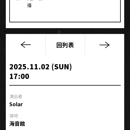
播
回列表
楊
肅
浩
2025.11.02 (SUN)
《像
17:00
咱
這
款
演出者
人》
Solar
巡
迴
場地
演
海音館
出