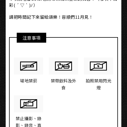
彩( ´ ▽ ` )ﾉ）
請把時間記下來留給頌樂！容順們11月見！
注意事項
場地禁菸
禁帶飲料及外
拍照禁用閃光
食
燈
禁止攝影、錄
影、錄音、直