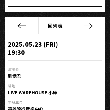
回列表
甜
約
翰
2025.05.23 (FRI)
A
19:30
Plus
Tour
–
演出者
高
劉恬君
雄
場
場地
LIVE WAREHOUSE 小庫
主辦單位
高雄流行音樂中心