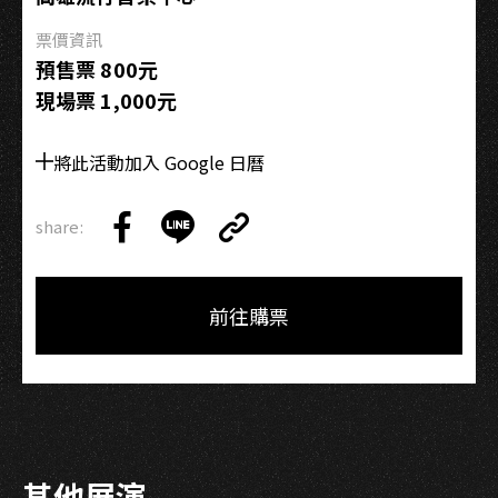
票價資訊
預售票 800元
現場票 1,000元
將此活動加入 Google 日曆
share:
Copy
Share
Share
Copy
Link
on
on
Link
Facebook
LINE
前往購票
其他展演