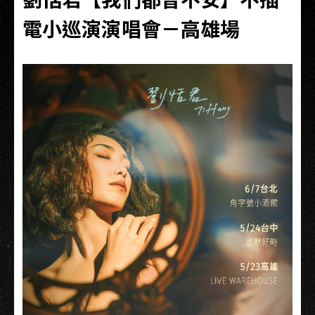
電小巡演演唱會－高雄場