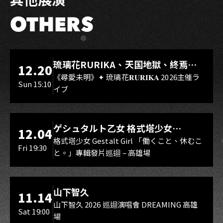
OTHERS
LIVE WAREHOUSE 小庫
琉璃花RURIKA、天国地獄、終焉
12.20
Rebirth、DUALIA、無我夢中、花奏
《尋愛未明》✦ 琉璃花𝐑𝐔𝐑𝐈𝐊𝐀 2026主催ラ
Sun 15:10
イブ
スマイル（O.A.）
LIVE WAREHOUSE 小庫
ゲシュタルト乙女 格式塔少女
12.04
Gestalt Girl
格式塔少女 Gestalt Girl 「働くこと、休むこ
Fri 19:30
と。」專輯發片巡迴 – 高雄場
海音館
山下智久
11.14
山下智久 2026 巡迴演唱會 DREAMING 高雄
Sat 19:00
場