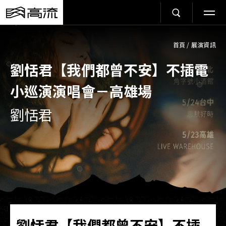
首頁
/
展演資訊
劉恬君【我們都曾不安】不插電
小巡演演唱會－高雄場
劉恬君
劉恬君【我們都曾不安】不插