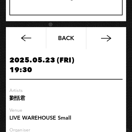
BACK
甜
約
翰
2025.05.23 (FRI)
A
19:30
Plus
Tour
–
Artists
高
劉恬君
雄
場
Venue
LIVE WAREHOUSE Small
Organiser