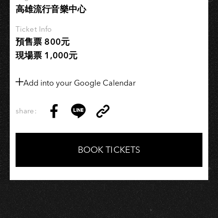
高雄流行音樂中心
Ticket Info
預售票 800元
現場票 1,000元
Add into your Google Calendar
share:
Copy
Share
Share
Copy
Link
on
on
Link
Facebook
LINE
BOOK TICKETS