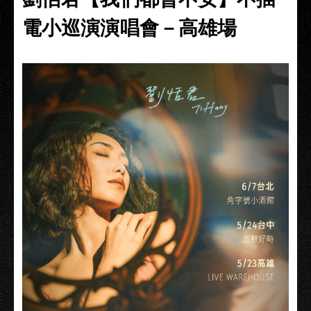
電小巡演演唱會－高雄場