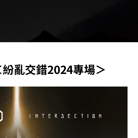
＜紛亂交錯2024專場＞