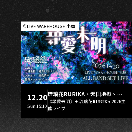
H
–
高
雄
站
LIVE WAREHOUSE 小庫
琉璃花RURIKA、天国地獄、終
12.20
焉Rebirth、DUALIA、無我夢
《尋愛未明》✦ 琉璃花𝐑𝐔𝐑𝐈𝐊𝐀 2026主
Sun 15:10
催ライブ
中、花奏スマイル（O.A.）