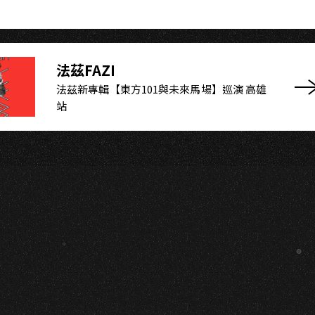
法茲FAZI
法茲新專輯【東方101與未來馬場】巡演 高雄
站