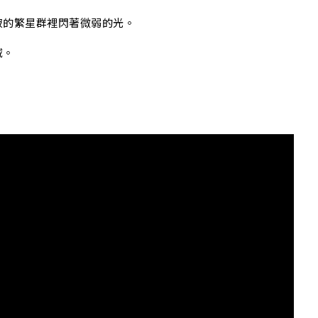
寂的繁星群裡閃著微弱的光。
域。