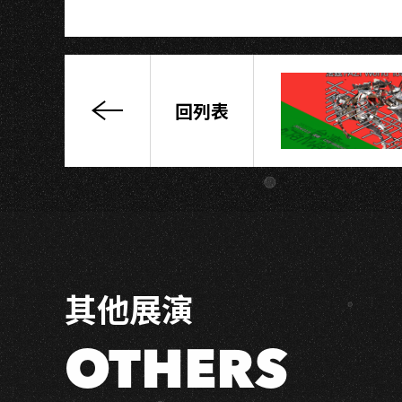
回列表
黃
明
志
大
飛
機
世
界
其他展演
巡
迴
演
OTHERS
唱
會