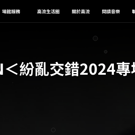
H
ｚ
場館服務
高流生活圈
關於高流
閱讀音樂
N＜紛亂交錯2024