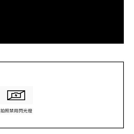
H
拍照禁用閃光燈