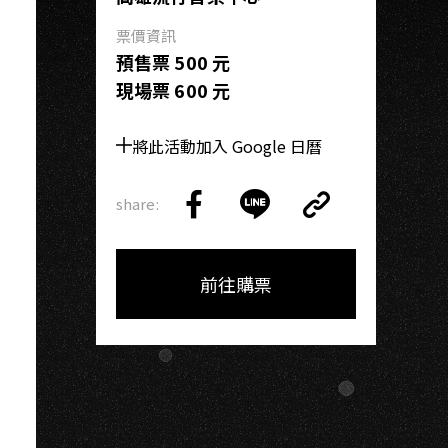
I
票價資訊
預售票 500 元
現場票 600 元
將此活動加入 Google 日曆
share:
Copy
Share
Share
Copy
Link
on
on
Link
Facebook
LINE
前往購票