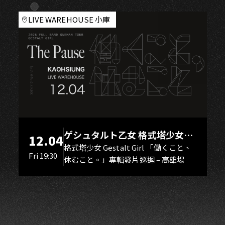
S
LIVE WAREHOUSE 小庫
ゲシュタルト乙女 格式塔少女
12.04
Gestalt Girl
格式塔少女 Gestalt Girl 「働くこと、
Fri 19:30
休むこと。」專輯發片巡迴 – 高雄場