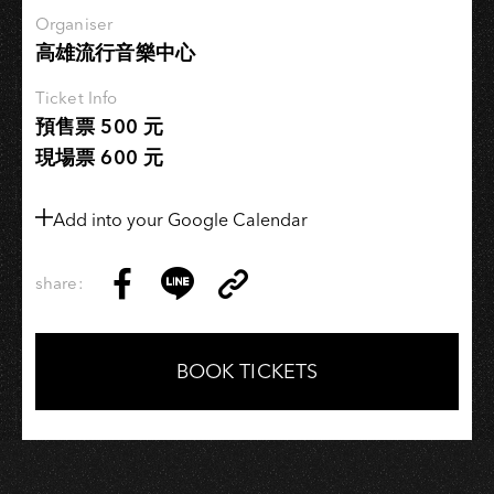
會
Organiser
高雄流行音樂中心
–
高
Ticket Info
雄
預售票 500 元
站
現場票 600 元
Add into your Google Calendar
share:
Copy
Share
Share
Copy
Link
on
on
Link
Facebook
LINE
BOOK TICKETS