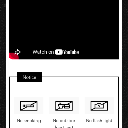
Notice
No smoking
No outside
No flash light
food and