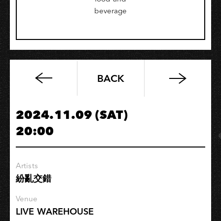
beverage
BACK
黃
明
志
2024.11.09 (SAT)
大
20:00
飛
機
世
Artists
界
紛亂交錯
巡
迴
Venue
演
LIVE WAREHOUSE
唱