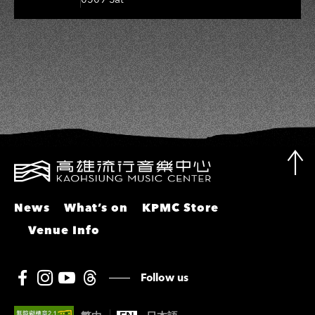
敏、張秀卿、王彩樺、吳淑敏、施文
彬、邵大倫、曹雅雯、陳孟賢、黃露
瑤
News
What’s on
KPMC Store
Venue Info
Follow us