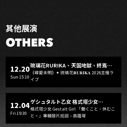
其他展演
OTHERS
LIVE WAREHOUSE 小庫
琉璃花RURIKA、天国地獄、終焉
12.20
Rebirth、DUALIA、無我夢中、花奏
《尋愛未明》✦ 琉璃花𝐑𝐔𝐑𝐈𝐊𝐀 2026主催ラ
Sun 15:10
イブ
スマイル（O.A.）
LIVE WAREHOUSE 小庫
ゲシュタルト乙女 格式塔少女
12.04
Gestalt Girl
格式塔少女 Gestalt Girl 「働くこと、休むこ
Fri 19:30
と。」專輯發片巡迴 – 高雄場