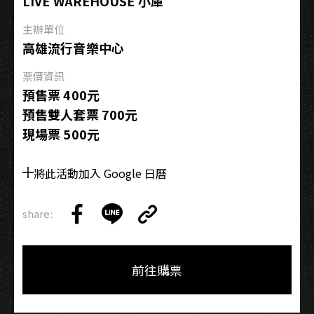
LIVE WAREHOUSE 小庫
曲
大
主辦單位
師
高雄流行音樂中心
工
票價資訊
作
預售票 400元
坊
預售雙人套票 700元
現場票 500元
將此活動加入 Google 日曆
share:
Copy
Share
Share
Copy
Link
on
on
Link
Facebook
LINE
前往購票