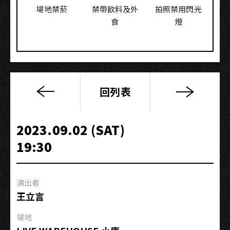
場地禁菸
禁帶飲料及外
拍照禁用閃光
食
燈
回列表
高
流
系：
2023.09.02 (SAT)
與
19:30
大
師
面
演出者
對
王立言
面
－
場地
編