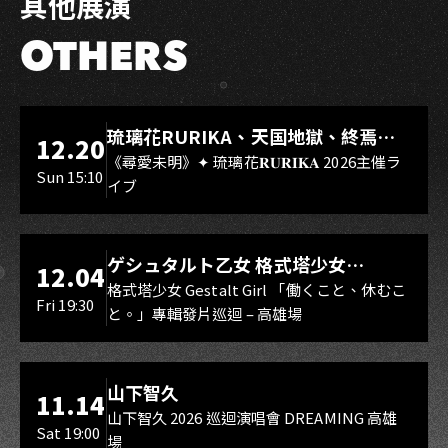
其他展演
OTHERS
LIVE WAREHOUSE 小庫
琉璃花RURIKA、天国地獄、終焉
12.20
Rebirth、DUALIA、無我夢中、花奏
《尋愛未明》✦ 琉璃花𝐑𝐔𝐑𝐈𝐊𝐀 2026主催ラ
Sun 15:10
イブ
スマイル（O.A.）
LIVE WAREHOUSE 小庫
ゲシュタルト乙女 格式塔少女
12.04
Gestalt Girl
格式塔少女 Gestalt Girl 「働くこと、休むこ
Fri 19:30
と。」專輯發片巡迴 – 高雄場
海音館
山下智久
11.14
山下智久 2026 巡迴演唱會 DREAMING 高雄
Sat 19:00
場