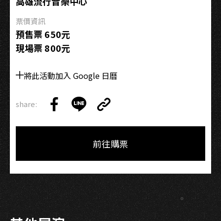
場
高雄流行音樂中心
票價資訊
預售票 650元
現場票 800元
將此活動加入 Google 日曆
share:
Copy
Share
Share
Copy
Link
on
on
Link
Facebook
LINE
前往購票