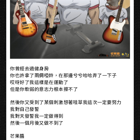
你曾經去過健身房
你也許拿了兩倜啞鈴，在那邊兮兮哈哈弄了一下子
哎呀好了我這樣是在運動了
但是你軟弱的意志力根本撐不了
然後你又受到了某個刺激想著哇草我這次一定要努力
我對自己發誓
我對天發誓我一定做得到
然後一個月後又做不到了
芒果醬