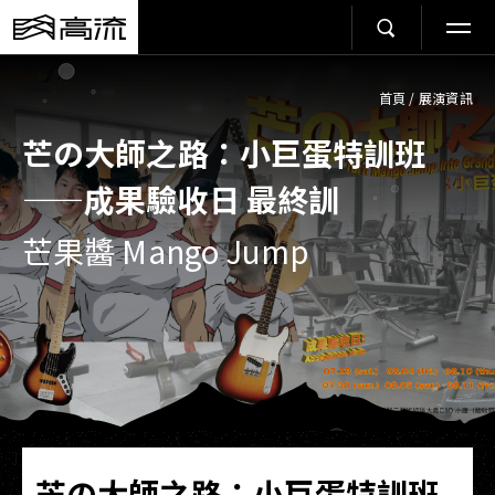
首頁
/
展演資訊
芒の大師之路：小巨蛋特訓班
——成果驗收日 最終訓
芒果醬 Mango Jump
芒の大師之路：小巨蛋特訓班