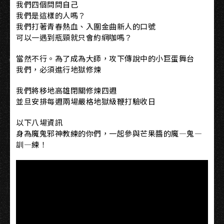
我們四個問問自己
我們是這樣的人嗎？
我們打著青春熱血、入圍金曲新人的口號
可以一遇到瓶頸就只會約網咖嗎？
當然不行。為了成為大師，攻下傳說中的小巨蛋舞台
我們，必須進行地獄修煉
我們將移地高雄閉關修煉四週
並旦安排每週兩場嚴格地獄級鞭打驗收日
以下八場資訊
身為魔鬼邪神教練的你們，一起參與芒果醬的魔—鬼—
訓—練！