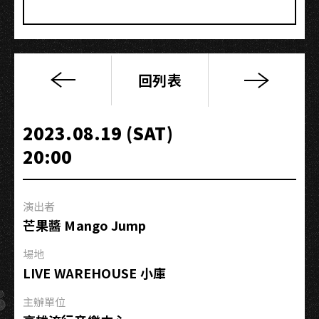
回列表
《房
間》
個
2023.08.19 (SAT)
人
20:00
巡
迴
演
演出者
唱
芒果醬 Mango Jump
會
2023
場地
—
LIVE WAREHOUSE 小庫
高
雄
主辦單位