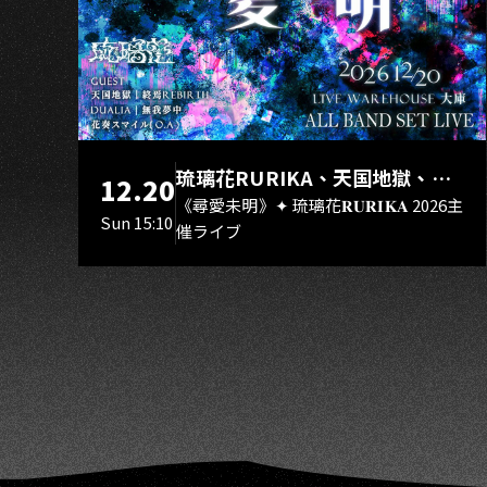
K
Jam
Session
琉璃花RURIKA、天国地獄、終
12.20
焉Rebirth、DUALIA、無我夢
《尋愛未明》✦ 琉璃花𝐑𝐔𝐑𝐈𝐊𝐀 2026主
Sun 15:10
催ライブ
中、花奏スマイル（O.A.）