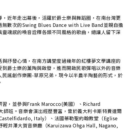
導，近年走出幕後，活躍於爵士樂與舞蹈圈，在南台灣更
ing Blues Dance with Live Band並親自擔
具靈魂感的嗓音詮釋各類不同風格的歌曲，總讓人留下深
活與抒發心情，在南方講堂度過幾年的紅樓夢文學講座的
受到爵士樂的薰陶與啟發，進而開啟民歌彈唱以外的音樂
人民謠創作樂團-草原兄弟，現今以半農半陶藝的形式，於
。
與Frank Marocco(美國）、Richard
er(奧地利）大師班。音樂會演出經歷豐富，曾於義大利卡斯特費達爾
Castelfidardo, Italy）、法國蒂勒聖約翰教堂（Eglise
本長野輕井澤大賀音樂廳（Karuizawa Ohga Hall, Nagano,