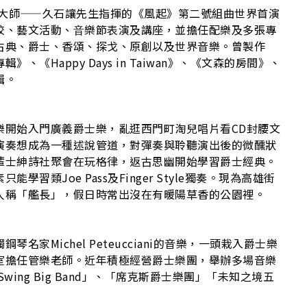
U
樂大師——久石讓先生指揮的《風起》第二號組曲世界首演
校、藝⽂活動、⾳樂節表演及講座，並擔任配樂及多張專
古典、爵士、香頌、探戈、原創以及世界音樂。曾製作
《Happy Days in Taiwan》、《文森的房間》、
輯。
樂開始入門廣義爵士樂，亂逛西門町淘兒唱片看CD封腰文
演奏想成為一種述說管道，對彈奏與聆聽演出後的微醺狀
輩士紳詩社聚會在玩格律，返古思幽開始學習爵士經典。
習類Joe Pass及Finger Style獨奏。現為高雄街
人稱「艦長」，假日時常出沒在有暖陽草香的公園裡。
家Michel Peteucciani的音樂，一頭栽入爵士樂
室擔任管樂老師。近年積極經營爵士樂團，舉辦多場音樂
ing Big Band」、「席克斯爵士樂團」「未知之境五