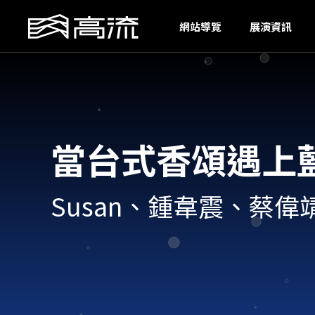
I
網站導覽
展演資訊
當台式香頌遇上
Susan、鍾韋震、蔡