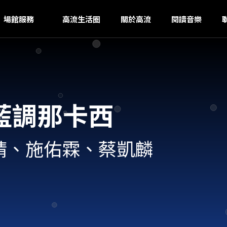
U
ｚ
場館服務
高流生活圈
關於高流
閱讀音樂
藍調那卡西
偉靖、施佑霖、蔡凱麟