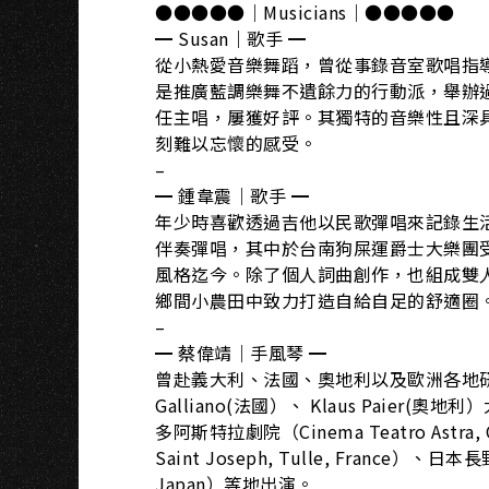
●●●●●｜Musicians｜●●●●●
━ Susan｜歌手 ━
從小熱愛音樂舞蹈，曾從事錄音室歌唱指
是推廣藍調樂舞不遺餘力的行動派，舉辦過無數次的Sw
任主唱，屢獲好評。其獨特的音樂性且深
刻難以忘懷的感受。
–
━ 鍾韋震｜歌手 ━
年少時喜歡透過吉他以民歌彈唱來記錄生
伴奏彈唱，其中於台南狗屎運爵士大樂團
風格迄今。除了個人詞曲創作，也組成雙
鄉間小農田中致力打造自給自足的舒適圈
–
━ 蔡偉靖｜手風琴 ━
曾赴義大利、法國、奧地利以及歐洲各地研習，並參
Galliano(法國）、 Klaus Pai
多阿斯特拉劇院（Cinema Teatro Astra, 
Saint Joseph, Tulle, France）、日
Japan）等地出演。