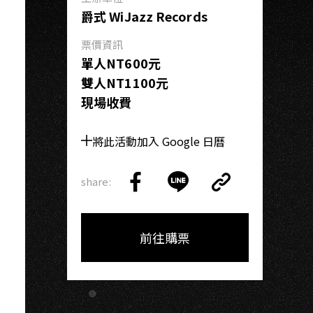
O
爵式 WiJazz Records
票價資訊
單人NT600元
雙人NT1100元
現場收費
將此活動加入 Google 日曆
share:
Copy
Share
Share
Copy
Link
on
on
Link
Facebook
LINE
前往購票