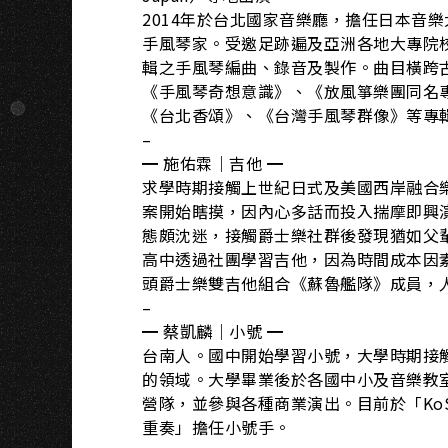
I
2014年於台北國家音樂廳，擔任日本音
手風琴家。受邀足跡遍及亞洲各地⼤專院
輯之手風琴編曲、錄音及製作。曲目橫跨
《手風琴奇想意識》、《放風箏樂團同名專輯》、
《台北香頌》、《台灣手風琴群像》等專
–
━ 施佑霖｜吉他 ━
求學時期接觸上世紀日式及美國西岸融合
案開始瞎摸，因內心多話而投入揣摩即興
態頗沈迷，接觸爵士樂社群後發現猶如父
高中透過社團學習吉他，因為時間成本因素只能學
頭爵士樂雙吉他組合《蘇魯艦隊》成員，
–
━ 蔡凱麟｜小號 ━
台南人。國中開始學習小號，大學時期接觸鋼琴名
的領域。大學畢業後於各國中小及音樂教
營隊，並參與各種商業演出。目前於「KoSw
重奏」擔任小號手。