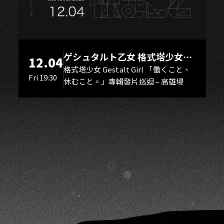
A
ゲシュタルト乙女 格式塔少女
12.04
Gestalt Girl
格式塔少女 Gestalt Girl 「働くこと、
Fri 19:30
休むこと。」專輯發片巡迴 – 高雄場