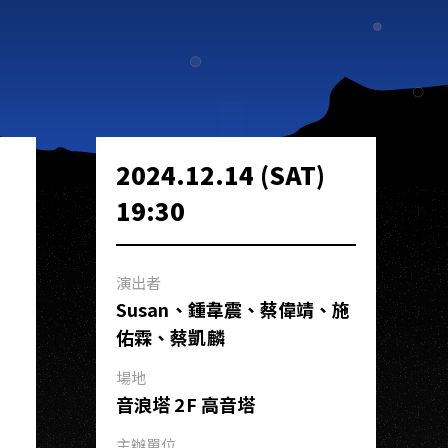
2024.12.14 (SAT)
19:30
演出者
Susan、鍾韋震、蔡偉靖、施
佑霖、蔡凱麟
場地
音浪塔 2F 高音塔
主辦單位