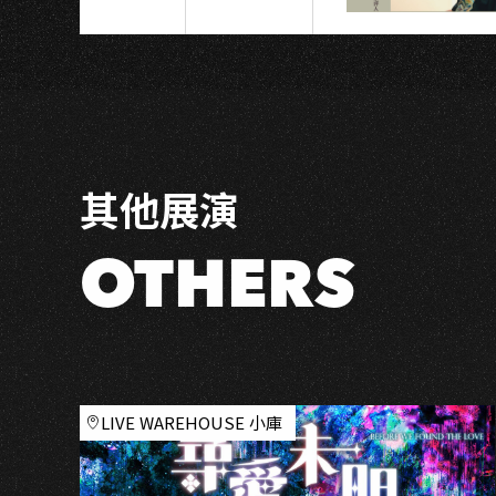
別
企
劃】
Kaoshiung
Ｘ
Taichung
爵
其他展演
士
連
線
OTHERS
｜
陳
彥
蓁
三
重
LIVE WAREHOUSE 小庫
奏
＆