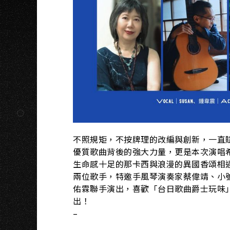
K
不照規矩，不按牌理的改編與創新，一直賦
優質歌曲背後的強大力量，更是本次演唱
生命感十足的那卡西與浪漫的異國香頌相遇
兩位歌手，特邀手風琴演奏家蔡偉靖、小
佑霖聯手演出，喜歡「台日歌曲爵士玩味
出！
–