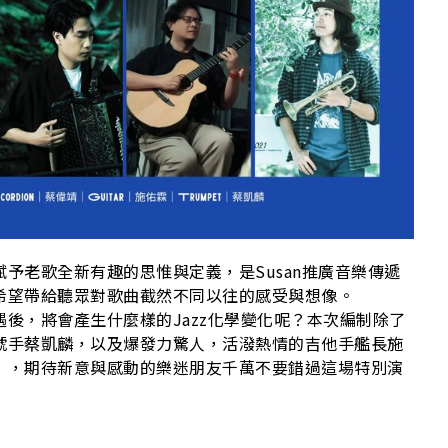
A
予老歌全新有趣的思惟與定義，是Susan推廣音樂傳遞
希望帶給聽眾對歌曲截然不同以往的感受與想像。
後，將會產生什麼樣的Jazz化學變化呢？本次編制除了
號手蔡凱麟，以及爆發力驚人，活潑熱情的吉他手艦長施
」，期待新意與感動的樂迷朋友千萬不要錯過這場特別演