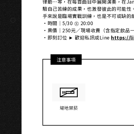
律動…等，在每首曲目中展開演奏，在J
驗自己苦練的成果，也激發彼此的可能性。J
手來說是臨場實戰訓練，也是不可或缺的
・時間｜5/30 ㊄ 20:00
・票價｜250元／現場收費（含指定飲品
・即刻訂位 ► 歡迎私訊或Line
https://l
注意事項
場地禁菸