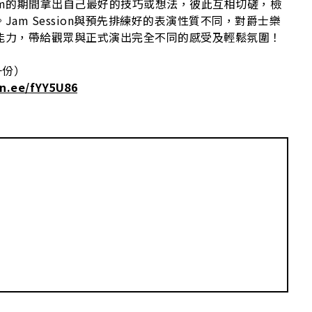
am的期間拿出自己最好的技巧或想法，彼此互相切磋，檢
am Session與預先排練好的表演性質不同，對爵士樂
能力，帶給觀眾與正式演出完全不同的感受及輕鬆氛圍！
一份）
in.ee/fYY5U86