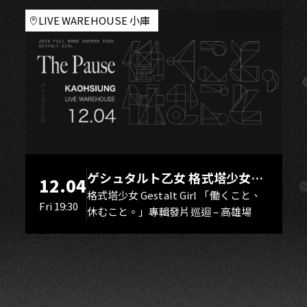
AO
LIVE WAREHOUSE 小庫
ゲシュタルト乙女 格式塔少女
12.04
Gestalt Girl
格式塔少女 Gestalt Girl 「働くこと、
Fri 19:30
休むこと。」專輯發片巡迴 – 高雄場