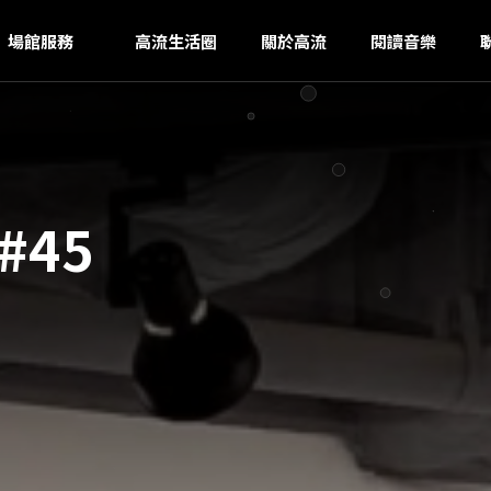
I
ｚ
場館服務
高流生活圈
關於高流
閱讀音樂
#45