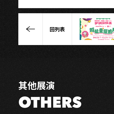
S
回列表
May
We
Jazz？
｜
爵
式
人
聲
其他展演
樂
團
OTHERS