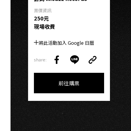
H
票價資訊
250元
現場收費
將此活動加入 Google 日曆
share:
Copy
Share
Share
Copy
Link
on
on
Link
Facebook
LINE
前往購票