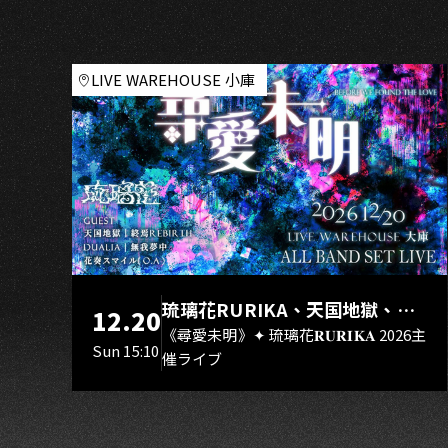
K
LIVE WAREHOUSE 小庫
琉璃花RURIKA、天国地獄、終
12.20
焉Rebirth、DUALIA、無我夢
《尋愛未明》✦ 琉璃花𝐑𝐔𝐑𝐈𝐊𝐀 2026主
Sun 15:10
催ライブ
中、花奏スマイル（O.A.）