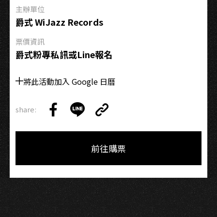
之
主辦單位
夜
爵式 WiJazz Records
票價資訊
爵式粉專私訊或Line報名
將此活動加入 Google 日曆
share:
Copy
Share
Share
Copy
Link
on
on
Link
Facebook
LINE
前往購票