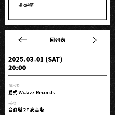
場地禁菸
回列表
Lady
Be
Good
2025.03.01 (SAT)
｜
20:00
向
女
性
演出者
致
爵式 WiJazz Records
敬
的
場地
爵
音浪塔 2F 高音塔
士