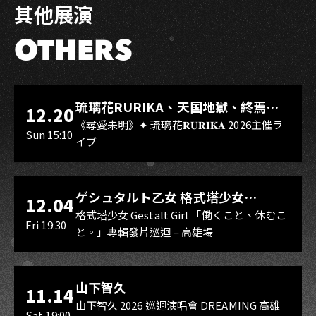
其他展演
OTHERS
LIVE WAREHOUSE 小庫
琉璃花RURIKA、天国地獄、終焉
12.20
Rebirth、DUALIA、無我夢中、花奏
《尋愛未明》✦ 琉璃花𝐑𝐔𝐑𝐈𝐊𝐀 2026主催ラ
Sun 15:10
イブ
スマイル（O.A.）
LIVE WAREHOUSE 小庫
ゲシュタルト乙女 格式塔少女
12.04
Gestalt Girl
格式塔少女 Gestalt Girl 「働くこと、休むこ
Fri 19:30
と。」專輯發片巡迴 – 高雄場
海音館
山下智久
11.14
山下智久 2026 巡迴演唱會 DREAMING 高雄
Sat 19:00