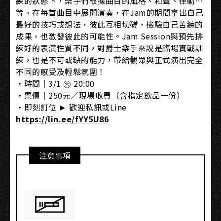
練的狀態下，樂手們根據曲目的風格、和聲、律動…
等，在每首曲目中展開演奏，在Jam的期間拿出自己
最好的技巧或想法，彼此互相切磋，檢驗自己苦練的
成果，也激發彼此的可能性。Jam Session與預先排
練好的表演性質不同，對爵士樂手來說是臨場實戰訓
練，也是不可或缺的能力，帶給觀眾與正式演出完全
不同的感受及輕鬆氛圍！
・時間｜3/1 ㊅ 20:00
・票價｜250元／現場收費（含指定飲品一份）
・即刻訂位 ► 歡迎私訊或Line
https://lin.ee/fYY5U86
注意事項