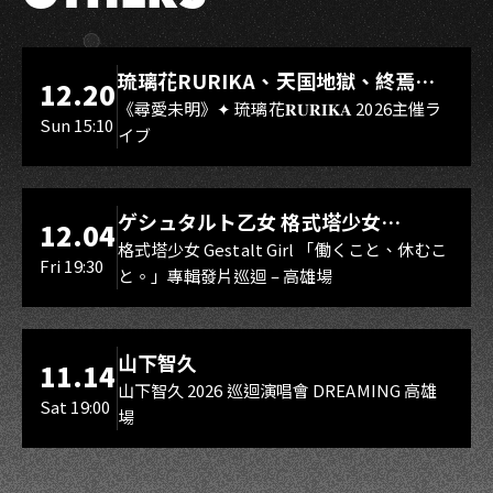
LIVE WAREHOUSE 小庫
琉璃花RURIKA、天国地獄、終焉
12.20
Rebirth、DUALIA、無我夢中、花奏
《尋愛未明》✦ 琉璃花𝐑𝐔𝐑𝐈𝐊𝐀 2026主催ラ
Sun 15:10
イブ
スマイル（O.A.）
LIVE WAREHOUSE 小庫
ゲシュタルト乙女 格式塔少女
12.04
Gestalt Girl
格式塔少女 Gestalt Girl 「働くこと、休むこ
Fri 19:30
と。」專輯發片巡迴 – 高雄場
海音館
山下智久
11.14
山下智久 2026 巡迴演唱會 DREAMING 高雄
Sat 19:00
場