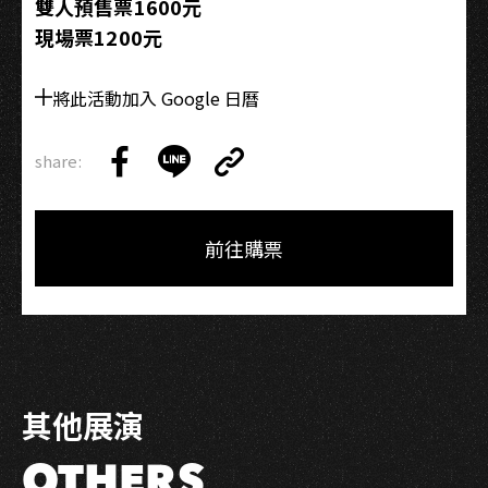
雙人預售票1600元
現場票1200元
將此活動加入 Google 日曆
share:
Copy
Share
Share
Copy
Link
on
on
Link
Facebook
LINE
前往購票
其他展演
OTHERS