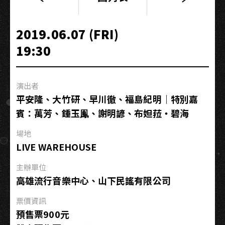
熊
仔
《熊
2019.06.07 (FRI)
心
19:30
豹
子
膽》
演出者
雙
平安隆、大竹研、早川徹、福島紀明｜特別嘉
人
賓：萬芳、鍾玉鳯、謝明諺、布妲菈・碧海
演
唱
場地
會
LIVE WAREHOUSE
主辦單位
高雄流行音樂中心、山下民謠有限公司
票價資訊
預售票900元