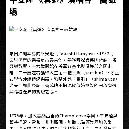
場
來自沖繩本島的平安隆（Takashi Hirayasu，1952~）
最早學習的樂器是古典吉他，年輕時深受美國藍調、搖
滾樂影響，十六歲開始在美軍各基地與俱樂部之間走
唱，二十歲左右獲得人生第一把三線（sanshin），才正
式學習沖繩傳統樂器，領略沖繩「島唄」（shima uta）
之美。如此經歷，養成他不拘泥於傳統框架的開放胸襟
與跨越邊界的實驗之心。
1978年，加入喜納昌吉的Champloose樂團，平安隆試
著將搖滾、雷鬼、非洲藍調、加勒比海等樂風加入樂
團，注入跨越地域、融合時代的嶄新活力，更引發日本