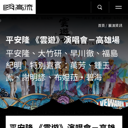
首頁
/
展演資訊
平安隆 《雲遊》演唱會－高雄場
平安隆、大竹研、早川徹、福島
紀明｜特別嘉賓：萬芳、鍾玉
鳯、謝明諺、布妲菈・碧海
平安隆 《雲遊》演唱會－高雄