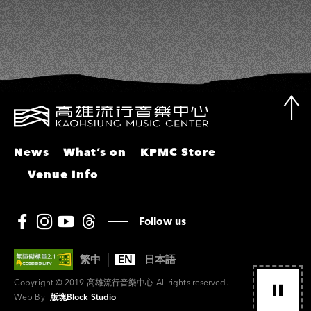
News
What’s on
KPMC Store
Venue Info
Follow us
繁中
EN
日本語
Copyright © 2019 高雄流行音樂中心 All rights reserved.
Web By
版塊Block Studio