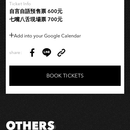
Ticket Info
－
自言自語預售票 600元
高
七嘴八舌現場票 700元
雄
場
Add into your Google Calendar
share:
Copy
Share
Share
Copy
Link
on
on
Link
Facebook
LINE
BOOK TICKETS
OTHERS