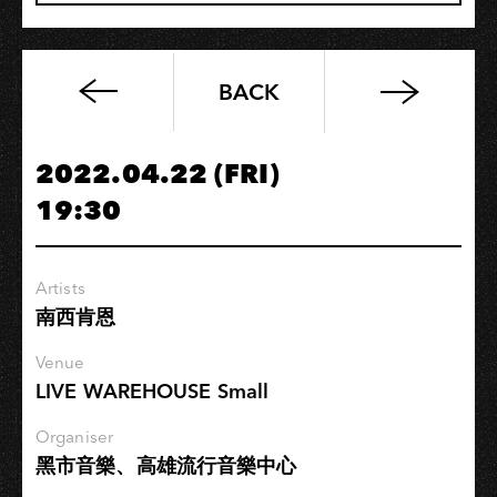
BACK
講
的
就
2022.04.22 (FRI)
是
19:30
你！
慵
懶
Artists
計
南西肯恩
劃
【假
Venue
掰】
LIVE WAREHOUSE Small
巡
迴
Organiser
黑市音樂、高雄流行音樂中心
演
出