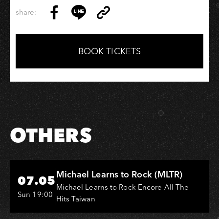
share:
Copy
Share
Share
Copy
Link
on
on
Link
Facebook
LINE
BOOK TICKETS
OTHERS
Hi-Ing Music Hall
Michael Learns to Rock (MLTR)
07.05
Michael Learns to Rock Encore All The
Sun 19:00
Hits Taiwan