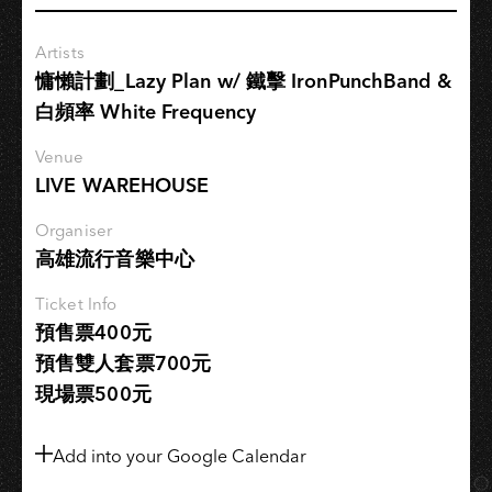
養
學
Artists
分
慵懶計劃_Lazy Plan w/ 鐵擊 IronPunchBand &
VOL.3
白頻率 White Frequency
－
達
Venue
人
LIVE WAREHOUSE
導
聆
Organiser
｜
高雄流行音樂中心
我
Ticket Info
搞
預售票400元
砸
預售雙人套票700元
了
音
現場票500元
樂！
Add into your Google Calendar