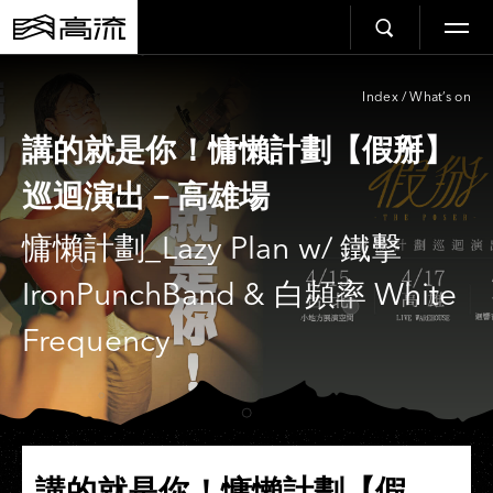
Index
/
What’s on
講的就是你！慵懶計劃【假掰】
巡迴演出－高雄場
慵懶計劃_Lazy Plan w/ 鐵擊
IronPunchBand & 白頻率 White
Frequency
講的就是你！慵懶計劃【假