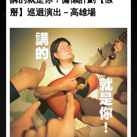
掰】巡迴演出－高雄場