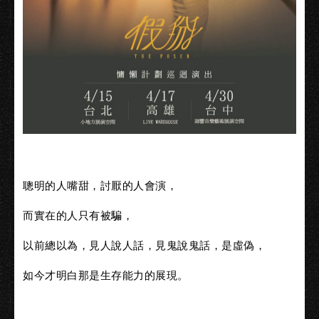
聰明的人嘴甜，討厭的人會演，
而實在的人只有被騙，
以前總以為，見人說人話，見鬼說鬼話，是虛偽，
如今才明白那是生存能力的展現。