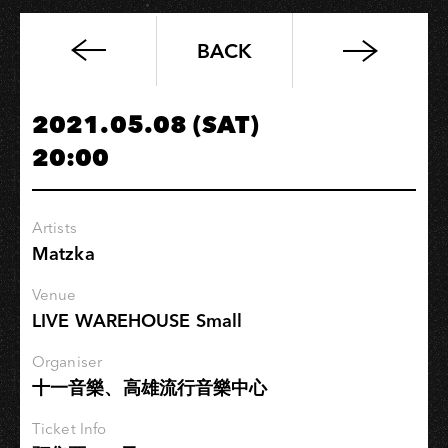
BACK
【原
5/22】
《底
2021.05.08 (SAT)
片
20:00
裡
的
夏
Artists
卡
Matzka
爾》
演
Venue
唱
LIVE WAREHOUSE Small
會
−高
Organiser
十一音樂、高雄流行音樂中心
雄
逆
Ticket Info
捲