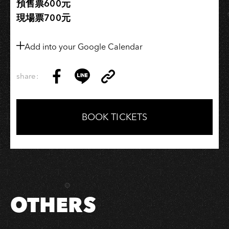
預售票600元
場
現場票700元
Add into your Google Calendar
share:
Copy
Share
Share
Copy
Link
on
on
Link
Facebook
LINE
BOOK TICKETS
OTHERS